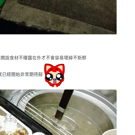
老闆說食材不曝露在外才不會容易壞掉不新鮮
就已經開始非常期待餒