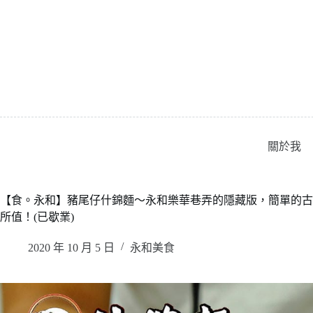
跳
至
主
要
內
容
關於我
【食。永和】豬尾仔什錦麵〜永和樂華巷弄的隱藏版，簡單的古
所值！(已歇業)
2020 年 10 月 5 日
永和美食