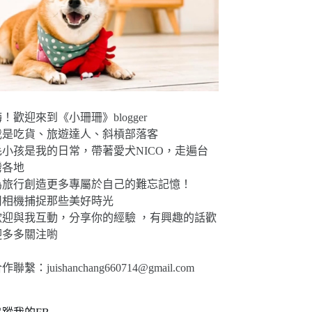
！歡迎來到《小珊珊》blogger
我是吃貨、旅遊達人、斜槓部落客
毛小孩是我的日常，帶著愛犬NICO，走遍台
灣各地
為旅行創造更多專屬於自己的難忘記憶！
用相機捕捉那些美好時光
歡迎與我互動，分享你的經驗 ，有興趣的話歡
迎多多關注喲
合作聯繫：
juishanchang660714@gmail.com