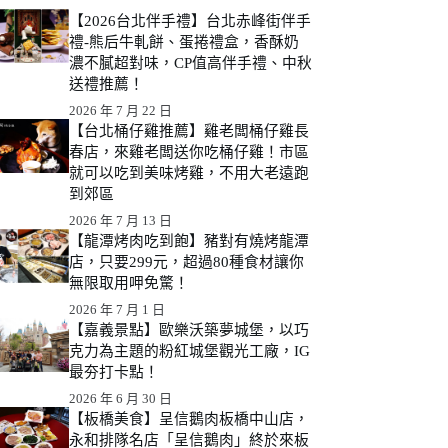
【2026台北伴手禮】台北赤峰街伴手
禮-熊后牛軋餅、蛋捲禮盒，香酥奶
濃不膩超對味，CP值高伴手禮、中秋
送禮推薦！
2026 年 7 月 22 日
【台北桶仔雞推薦】雞老闆桶仔雞長
春店，來雞老闆送你吃桶仔雞！市區
就可以吃到美味烤雞，不用大老遠跑
到郊區
2026 年 7 月 13 日
【龍潭烤肉吃到飽】豬對有燒烤龍潭
店，只要299元，超過80種食材讓你
無限取用呷免驚！
2026 年 7 月 1 日
【嘉義景點】歐樂沃築夢城堡，以巧
克力為主題的粉紅城堡觀光工廠，IG
最夯打卡點！
2026 年 6 月 30 日
【板橋美食】呈信鵝肉板橋中山店，
永和排隊名店「呈信鵝肉」終於來板