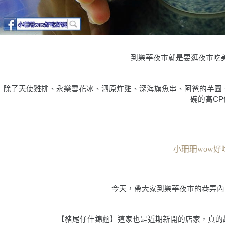
到樂華夜市就是要逛夜市吃
除了天使雞排、永樂雪花冰、泗原炸雞、深海旗魚串、阿爸的芋圓
碗的高CP
小珊珊wow好
今天，帶大家到樂華夜市的巷弄內
【
豬尾仔什錦麵
】這家也是近期新開的店家，真的