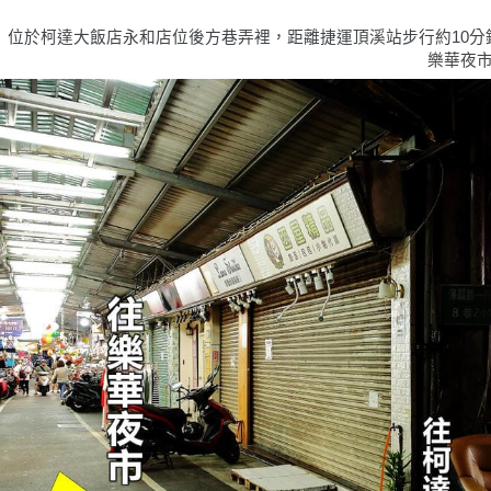
位於柯達大飯店永和店位後方巷弄裡，距離捷運頂溪站步行約10
樂華夜