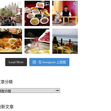
Load More
在 Instagram 上追蹤
文章分類
文
章
分
類
最新文章