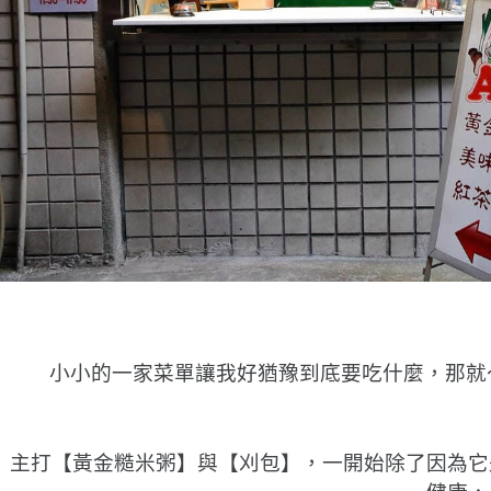
小小的一家菜單讓我好猶豫到底要吃什麼，那就
主打【黃金糙米粥】與【刈包】，一開始除了因為它