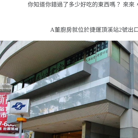
你知道你錯過了多少好吃的東西嗎？ 來來
A董廚房就位於捷運頂溪站2號出