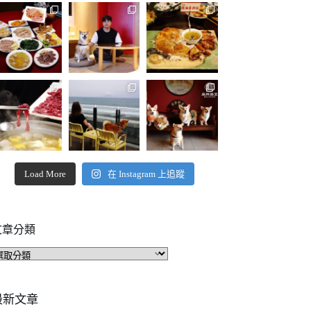
Load More
在 Instagram 上追蹤
文章分類
文
章
分
類
最新文章