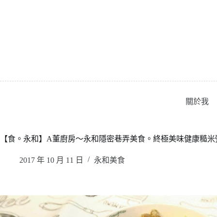
跳
至
主
要
內
容
關於我
【食。永和】A董廚房〜永和隱密巷弄美食。終極美味健康糙米
2017 年 10 月 11 日
永和美食