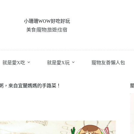
小珊珊WOW好吃好玩
美食|寵物|旅遊|住宿
就是愛X吃
就是愛X玩
寵物友善懶人包
粥，來自宜蘭媽媽的手路菜！