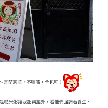
〜言簡意賅，不囉嗦，全包吧！
是糙米粥讓我起興趣外，看他們強調著養生、