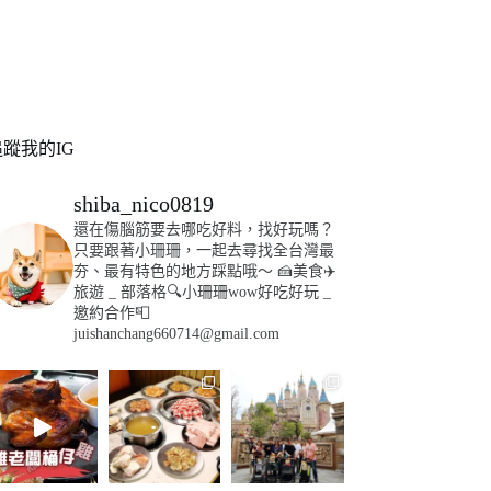
追蹤我的IG
shiba_nico0819
還在傷腦筋要去哪吃好料，找好玩嗎？
只要跟著小珊珊，一起去尋找全台灣最
夯、最有特色的地方踩點哦～
🍰美食✈️
旅遊
_
部落格🔍小珊珊wow好吃好玩
_
邀約合作📮
juishanchang660714@gmail.com