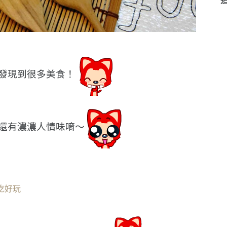
發現到很多美食！
還有濃濃人情味唷〜
吃好玩