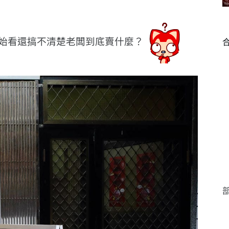
始看還搞不清楚老闆到底賣什麼？
部