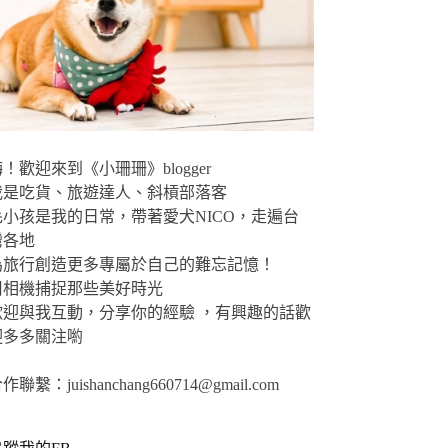
！歡迎來到《小珊珊》blogger
我是吃貨、旅遊達人、斜槓部落客
毛小孩是我的日常，帶著愛犬NICO，走遍台
灣各地
為旅行創造更多專屬於自己的難忘記憶！
用相機捕捉那些美好時光
歡迎與我互動，分享你的經驗 ，有興趣的話歡
迎多多關注喲
合作聯繫：
juishanchang660714@gmail.com