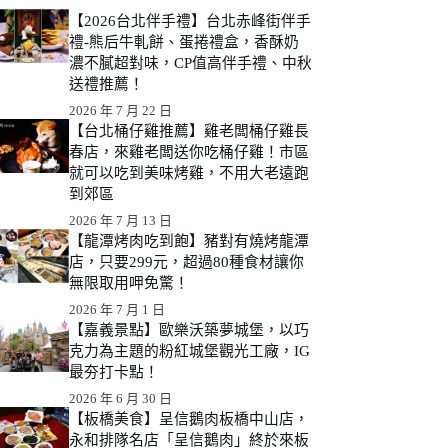
【2026台北伴手禮】台北赤峰街伴手
禮-熊后牛軋餅、蛋捲禮盒，香酥奶
濃不膩超對味，CP值高伴手禮、中秋
送禮推薦！
2026 年 7 月 22 日
【台北桶仔雞推薦】雞老闆桶仔雞長
春店，來雞老闆送你吃桶仔雞！市區
就可以吃到美味烤雞，不用大老遠跑
到郊區
2026 年 7 月 13 日
【龍潭烤肉吃到飽】豬對有燒烤龍潭
店，只要299元，超過80種食材讓你
無限取用呷免驚！
2026 年 7 月 1 日
【嘉義景點】歐樂沃築夢城堡，以巧
克力為主題的粉紅城堡觀光工廠，IG
最夯打卡點！
2026 年 6 月 30 日
【板橋美食】呈信鵝肉板橋中山店，
永和排隊名店「呈信鵝肉」終於來板