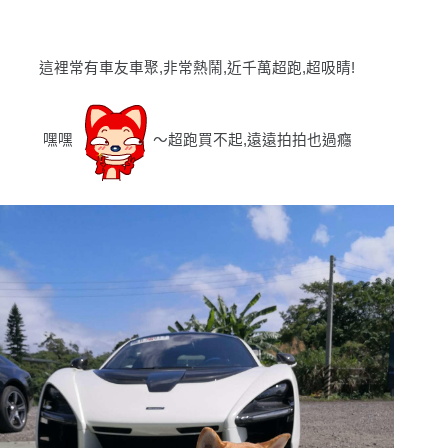
這裡常有車友車聚,非常熱鬧,近千萬超跑,超吸睛!
嘿嘿
〜超跑買不起,遠遠拍拍也過癮