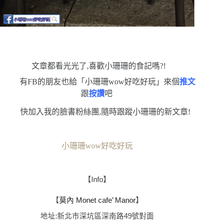
文章都看光光了,喜歡小珊珊的食記嗎?!
有FB的朋友也給「小珊珊wow好吃好玩」來個
推文
跟
按讚
吧
快加入我的臉書粉絲團,隨時跟蹤小珊珊的新文章!
小珊珊wow好吃好玩
【
Info
】
【
莫內
Monet cafe’ Manor
】
地址
:
新北市深坑區深南路49號對面