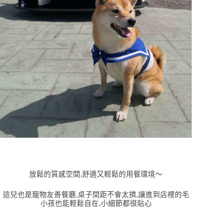
放鬆的質感空間,舒適又輕鬆的用餐環境〜
這兒也是寵物友善餐廳,桌子間距不會太擠,讓進到店裡的毛
小孩也能輕鬆自在,小細節都很貼心