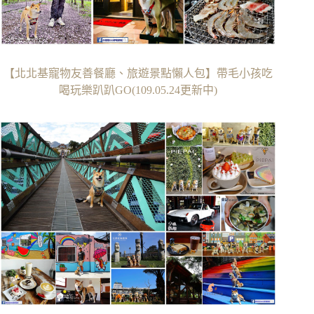
【北北基寵物友善餐廳、旅遊景點懶人包】帶毛小孩吃
喝玩樂趴趴GO(109.05.24更新中)