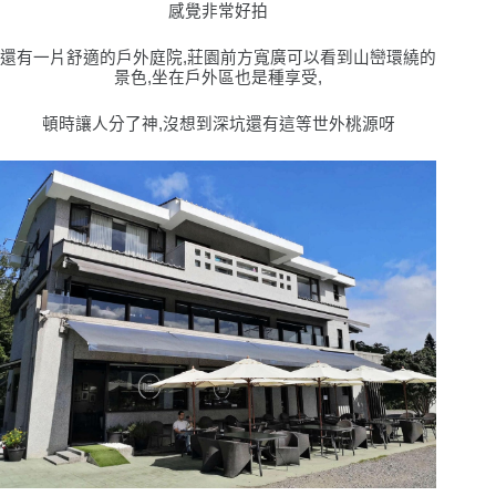
感覺非常好拍
還有一片舒適的戶外庭院,莊園前方寬廣可以看到山巒環繞的
景色,坐在戶外區也是種享受,
頓時讓人分了神,沒想到深坑還有這等世外桃源呀