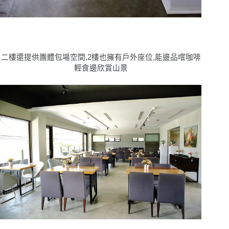
二樓還提供團體包場空間,2樓也擁有戶外座位,能邊品嚐咖啡
輕食邊欣賞山景