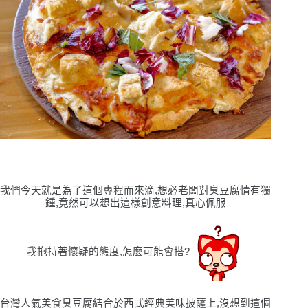
我們今天就是為了這個專程而來滴,想必老闆對臭豆腐情有獨
鍾,竟然可以想出這樣創意料理,真心佩服
我抱持著懷疑的態度,怎麼可能會搭?
台灣人氣美食臭豆腐結合於西式經典美味披薩上,沒想到這個