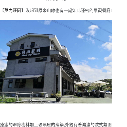
【
莫內莊園
】沒想到原來山線也有一處如此隱密的景觀餐廳!
療癒的翠綠樹林加上玻璃屋的建築,外觀有著濃濃的歐式氛圍