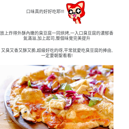
口味真的好好吃耶!!!
放上炸得外酥內嫩的臭豆腐一同烘烤,一入口臭豆腐的濃郁香
氣滿溢,加上起司,整個味覺完美提升
又臭又香又酥又脆,超級好吃的呀,平常就愛吃臭豆腐的捧由,
一定要朝聖看看!