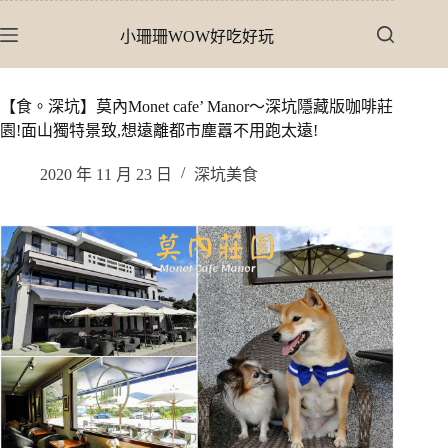
跳
小珊珊WOW好吃好玩
至
主
要
【食。深坑】莫內Monet cafe’ Manor〜深坑隱藏版咖啡莊
內
園!面山獨特景致,想遠離都市塵囂不用跑太遠!
容
2020 年 11 月 23 日
深坑美食