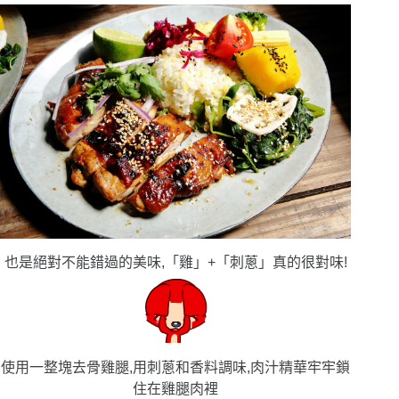
也是絕對不能錯過的美味,「雞」+「刺蔥」真的很對味!
使用一整塊去骨雞腿,用刺蔥和香料調味,肉汁精華牢牢鎖
住在雞腿肉裡