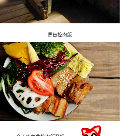
馬告控肉飯