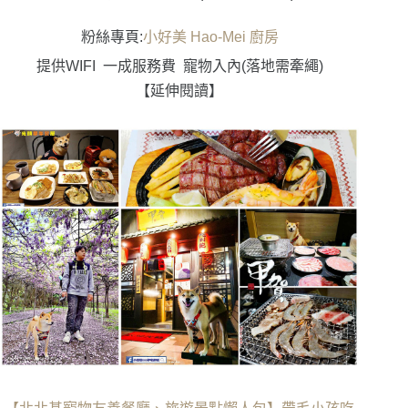
粉絲專頁:
小好美 Hao-Mei 廚房
提供WIFI
一成服務費
寵物入內(落地需牽繩)
【延伸閱讀】