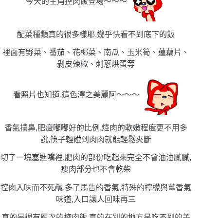
今天的主角控肉飯登場〜〜〜
配菜種類真的很多樣耶,幾乎快看不到底下的飯
裡面有野菜、番茄、花椰菜、南瓜、玉米筍、蓮藕片、
剝皮辣椒、刺蔥烘蛋等
看照片也知道,這色澤之美麗阿〜〜〜
香氣撲鼻,肥瘦嘟嘟好的比例,焢肉的軟嫩程度更不用多
說,筷子輕碰到肉肉就能輕鬆夾斷
切了一塊塞進嘴裡,肥肉的部份吃起來完全不會油油膩膩,
瘦肉部分也不會乾柴
控肉入味而不死鹹,多了馬告的香氣,特殊的檸檬與薑香氣
味道,入口讓人回味再三
真的是很有層次的控肉飯,真的在別的地方是吃不到的美