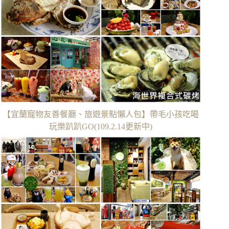
【宜蘭寵物友善餐廳、旅遊景點懶人包】帶毛小孩吃喝
玩樂趴趴GO(109.2.14更新中)