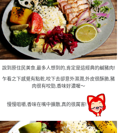
說到原住民美食,最多人想到的,肯定是這經典的鹹豬肉!
乍看之下感覺有點乾,咬下去卻意外濕潤,外皮很酥脆,豬
肉很有咬勁,香味好濃喔〜
慢慢咀嚼,香味在嘴中擴散,真的很厲害!