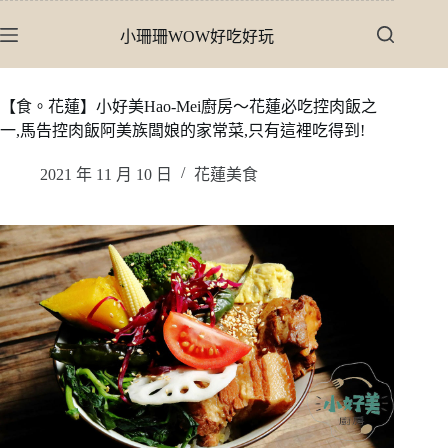
跳
小珊珊WOW好吃好玩
至
主
要
【食。花蓮】小好美Hao-Mei廚房〜花蓮必吃控肉飯之
內
一,馬告控肉飯阿美族闆娘的家常菜,只有這裡吃得到!
容
2021 年 11 月 10 日
花蓮美食