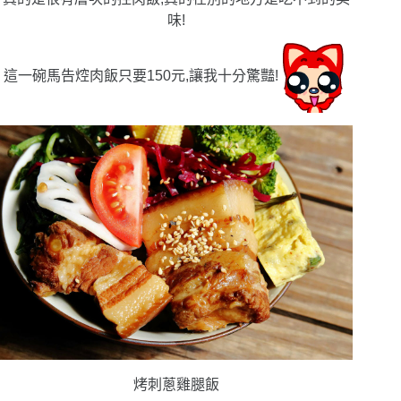
味!
這一碗馬告焢肉飯只要150元,讓我十分驚豔!
烤刺蔥雞腿飯