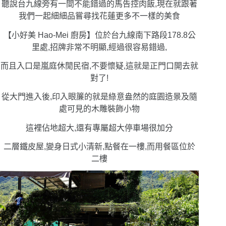
聽說台九線旁有一間不能錯過的馬告控肉飯,現在就跟著
我們一起細細品嘗尋找花蓮更多不一樣的美食
【小好美 Hao-Mei 廚房】位於台九線南下路段178.8公
里處,招牌非常不明顯,經過很容易錯過,
而且入口是嵐庭休閒民宿,不要懷疑,這就是正門口開去就
對了!
從大門進入後,印入眼簾的就是綠意盎然的庭園造景及隨
處可見的木雕裝飾小物
這裡佔地超大,還有專屬超大停車場很加分
二層鐵皮屋,變身日式小清新,點餐在一樓,而用餐區位於
二樓