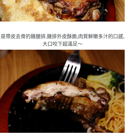
是帶皮去骨的雞腿排,雞排外皮酥脆,肉質鮮嫩多汁的口感,
大口咬下超滿足〜