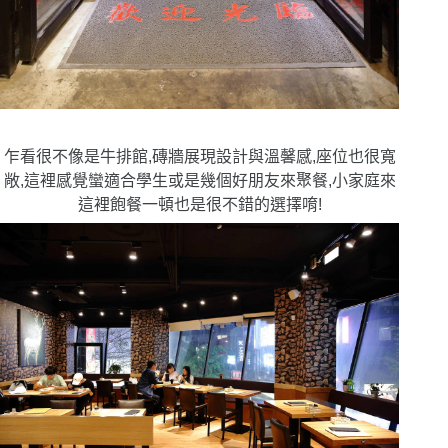
乍看很不像是牛排館,磚牆展現設計與溫馨感,座位也很寬
敞,這裡感覺蠻適合學生或是幾個好朋友來聚餐,小家庭來
這裡飽餐一頓也是很不錯的選擇唷!