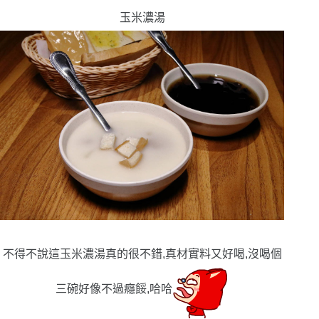
玉米濃湯
不得不說這玉米濃湯真的很不錯,真材實料又好喝,沒喝個
三碗好像不過癮餒,哈哈