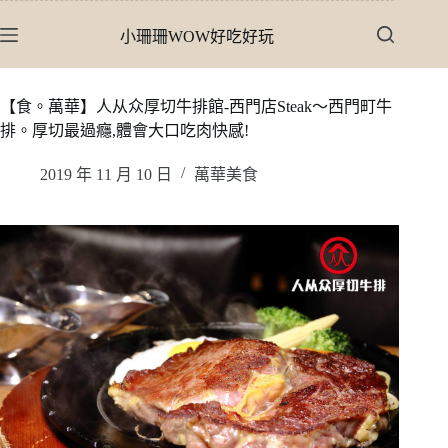
跳
小珊珊WOW好吃好玩
至
主
要
【食。萬華】人从众厚切牛排館-西門店Steak〜西門町牛
內
排。厚切最過癮,體會大口吃肉快感!
容
2019 年 11 月 10 日
萬華美食