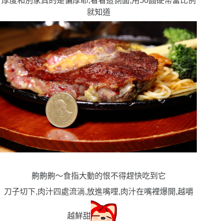
厚度和別家真的是偏厚耶,看看這側面,用50圓硬幣當比例
就知道
齁齁齁
〜
食指大動的恨不得趕快吃到它
刀子切下,肉汁四處流淌,放進嘴哩,肉汁在嘴裡爆開,越嚼
越鮮甜