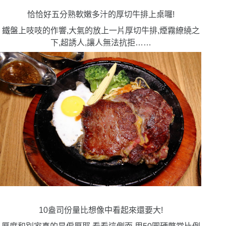
恰恰好五分熟軟嫩多汁的厚切牛排上桌囉!
鐵盤上吱吱的作響,大氣的放上一片厚切牛排,煙霧繚繞之
下,超誘人,讓人無法抗拒……
10盎司份量比想像中看起來還要大!