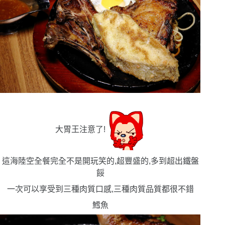
大胃王注意了!
這海陸空全餐完全不是開玩笑的,超豐盛的,多到超出鐵盤
餒
一次可以享受到三種肉質口感,三種肉質品質都很不錯
鱈魚