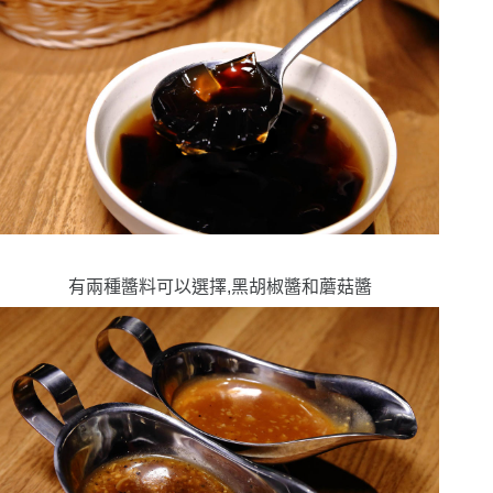
有兩種醬料可以選擇,黑胡椒醬和蘑菇醬