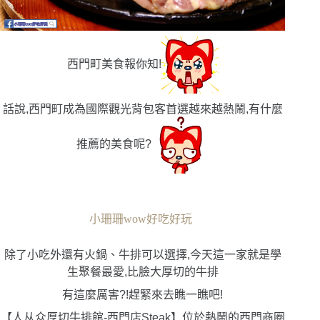
西門町美食報你知!
話說,西門町成為國際觀光背包客首選越來越熱鬧,有什麼
推薦的美食呢?
小珊珊wow好吃好玩
除了小吃外還有火鍋、牛排可以選擇,今天這一家就是學
生聚餐最愛,比臉大厚切的牛排
有這麼厲害?!趕緊來去瞧一瞧吧!
【人从众厚切牛排館-西門店Steak】位於熱鬧的西門商圈