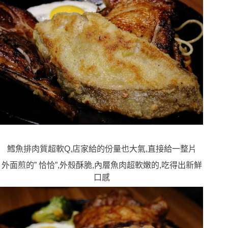
鱈魚排肉質超軟Q,店家給的份量也大氣,直接給一整片
外面煎的” 恰恰”,外殼酥脆,內層魚肉超軟嫩的,吃得出新鮮
口感