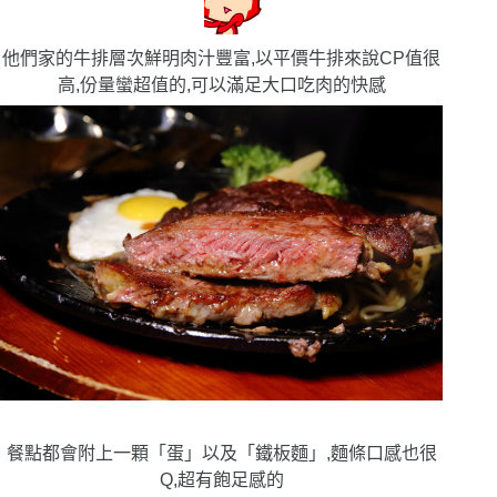
他們家的牛排層次鮮明肉汁豐富,以平價牛排來說CP值很
高,份量蠻超值的,可以滿足大口吃肉的快感
餐點都會附上一顆「蛋」以及「鐵板麵」,麵條口感也很
Q,超有飽足感的