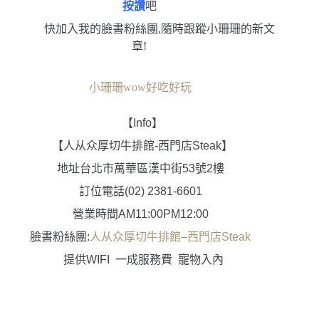
按讚
吧
快加入我的臉書粉絲團,隨時跟蹤小珊珊的新文
章!
小珊珊wow好吃好玩
【
Info
】
【人从众厚切牛排館-西門店Steak】
地址
台北市萬華區漢中街53號2樓
訂位電話
(02)
2381-6601
營業時間
AM11:00PM12:00
臉書粉絲團
:
人从众厚切牛排館
–
西門店
Steak
提供
WIFI
一成服務費
寵物入內