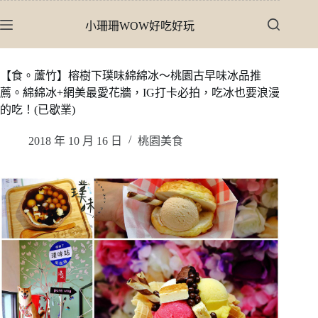
跳
小珊珊WOW好吃好玩
至
主
要
【食。蘆竹】榕樹下璞味綿綿冰〜桃園古早味冰品推
內
薦。綿綿冰+網美最愛花牆，IG打卡必拍，吃冰也要浪漫
容
的吃！(已歇業)
2018 年 10 月 16 日
桃園美食