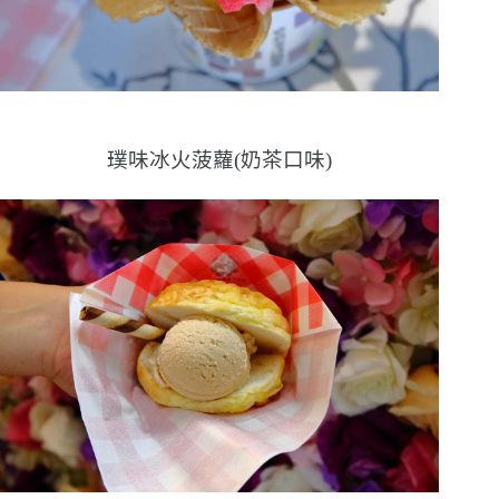
璞味冰火菠蘿(奶茶口味)