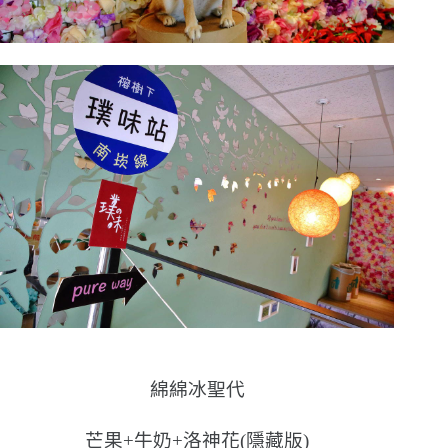
綿綿冰聖代
芒果+牛奶+洛神花(隱藏版)