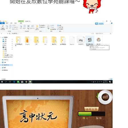
開始在友欣數位學苑聽課囉〜