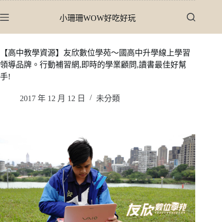
跳
小珊珊WOW好吃好玩
至
主
要
【高中教學資源】友欣數位學苑〜國高中升學線上學習
內
領導品牌。行動補習網,即時的學業顧問,讀書最佳好幫
容
手!
2017 年 12 月 12 日
未分類