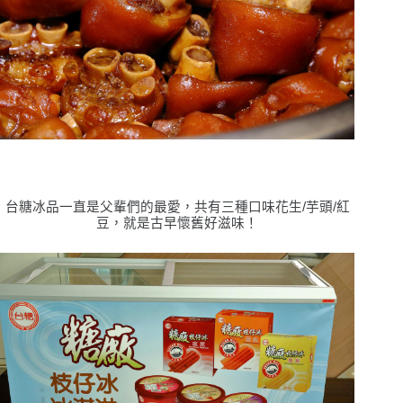
台糖冰品一直是父輩們的最愛，共有三種口味花生/芋頭/紅
豆，就是古早懷舊好滋味！