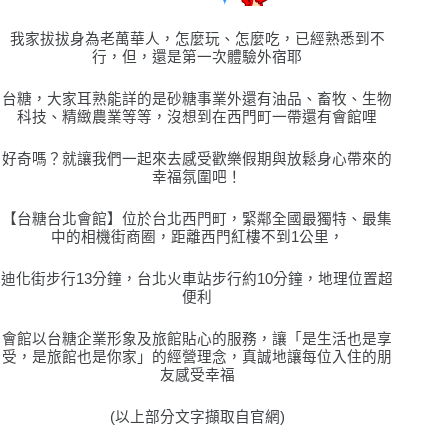
我家拔拔身為老萬華人，怎麼玩、怎麼吃，已經熟悉到不
行，但，還是第一次體驗外宿耶
台糖，大家耳熟能詳的是砂糖事業外還有油品、畜牧、生物
科技、精緻農業等等，沒想到在西門町一帶還有會館哩
好奇嗎？就讓我們一起來去感受歡樂假期與放鬆身心帶來的
幸福氛圍吧！
【台糖台北會館】位於台北西門町，緊鄰全國最獨特、最集
中的相機街商圈，距離西門紅樓不到1公里，
迪化街步行13分鐘，台北火車站步行約10分鐘，地理位置超
便利
會館以台糖企業形象及旅館貼心的服務，讓「是生活也是享
受，是旅館也是你家」的經營理念，真誠地讓每位入住的朋
友感受幸福
(以上部分文字擷取自官網)