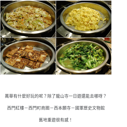
萬華有什麼好玩的呢
？
除了龍山寺一日遊還能去哪呀
？
西門紅樓－西門町商圈－西本願寺－國軍歷史文物館
舊地重遊很有感！