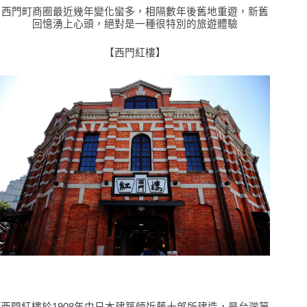
西門町商圈最近幾年變化蠻多，相隔數年後舊地重遊，新舊
回憶湧上心頭，絕對是一種很特別的旅遊體驗
【西門紅樓】
西門紅樓於1908年由日本建築師近藤十郎所建造，是台灣第