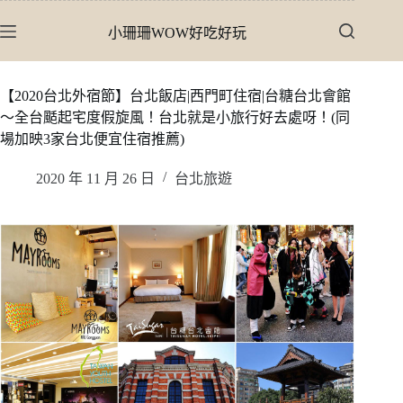
跳
小珊珊WOW好吃好玩
至
主
要
【2020台北外宿節】台北飯店|西門町住宿|台糖台北會館
內
〜全台颳起宅度假旋風！台北就是小旅行好去處呀！(同
容
場加映3家台北便宜住宿推薦)
2020 年 11 月 26 日
台北旅遊