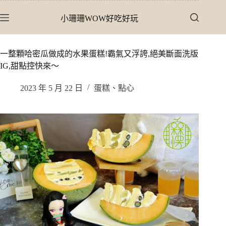
跳
小珊珊WOW好吃好玩
至
主
要
一整顆哈密瓜做成的水果蛋糕!霸氣又浮誇,絕美斷面洗版
內
IG,甜點控快來〜
容
2023 年 5 月 22 日
蛋糕、點心