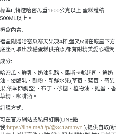
標準L,特選哈密瓜重1600公克以上,蛋糕體積
500ML以上。
禮盒內含:
禮盒附贈哈密瓜寒天果凍4杯,盤叉5個在底座下方,
底座可取出放穩蛋糕供拍照,都有附精美愛心蠟燭
成分:
哈密瓜、鮮乳、奶油乳酪、馬斯卡彭起司、鮮奶
油、優酪乳、麵粉、新鮮水果(草莓、藍莓、奇異
果,依季節調整)、布丁、砂糖、植物油、雞蛋、香
草精、咖啡酒。
訂購方式:
可在官方網站或私訊訂購(LINE點
我:
https://line.me/ti/p/@341ammyn
),提供自取(新