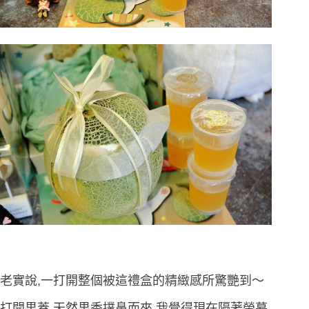
老實說,一打開整個被這禮盒的精緻感所驚艷到〜
打開果蓋,
天然果香撲鼻而來,我覺得現在隔著螢幕