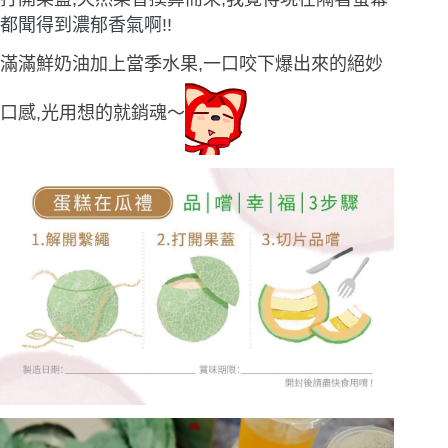
都聞得到濃郁香氣啊!!
滿滿鮮奶油加上當季水果,一口咬下爆出來的絕妙
口感,光用想的就銷魂〜