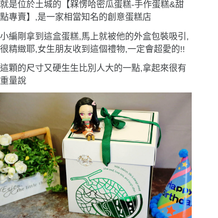
就是位於土城的【槑愣哈密瓜蛋糕-手作蛋糕&甜
點專賣】,是一家相當知名的創意蛋糕店
小編剛拿到這盒蛋糕,馬上就被他的外盒包裝吸引,
很精緻耶,女生朋友收到這個禮物,一定會超愛的!!
這顆的尺寸又硬生生比別人大的一點,拿起來很有
重量說