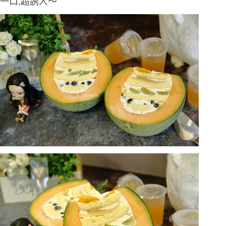
一口,超誘人〜