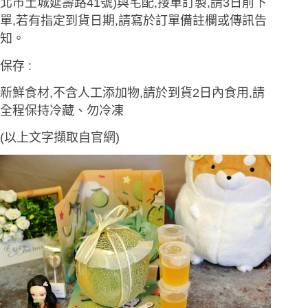
北市土城延壽路41號)與宅配,接單訂製,請3日前下
單,若有指定到貨日期,請寫於訂單備註欄或傳訊告
知。
保存 :
新鮮食材,不含人工添加物,請於到貨2日內食用,請
全程保持冷藏、勿冷凍
(以上文字擷取自官網)