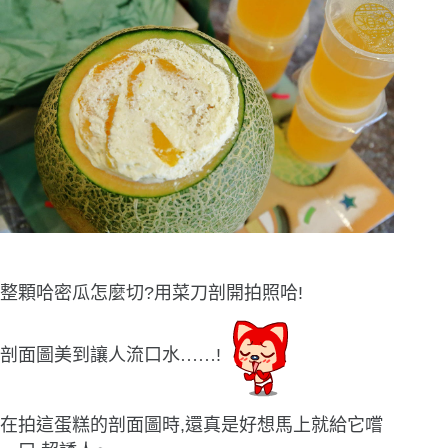
整顆哈密瓜怎麼切?用菜刀剖開拍照哈!
剖面圖美到讓人流口水
……
!
在拍這蛋糕的剖面圖時,還真是好想馬上就給它嚐