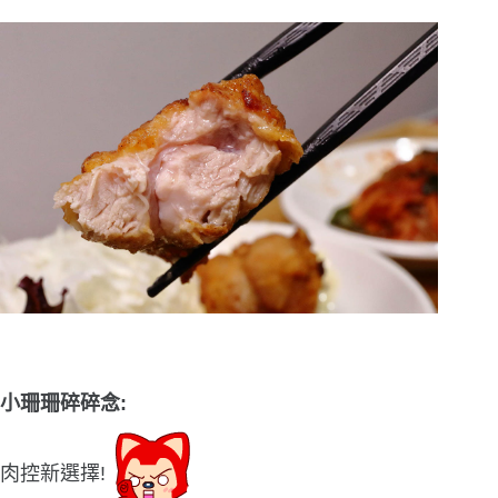
小珊珊碎碎念:
肉控新選擇!