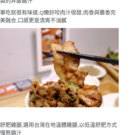
製的丼飯醬汁
單吃就很有味道,Q嫩好咬肉汁很甜,肉香與醬香完
美融合,口感更是清爽不油膩
舒肥雞腿,選用台灣在地溫體雞腿,以低溫舒肥方式
慢熟鎖汁