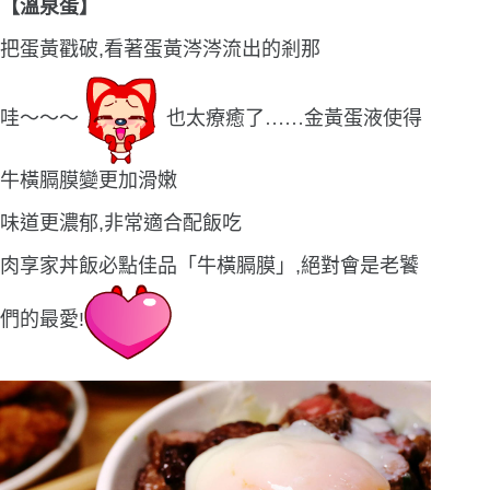
【溫泉蛋】
把蛋黃戳破,看著蛋黃涔涔流出的剎那
哇〜〜〜
也太療癒了
……
金黃蛋液使得
牛橫膈膜變更加滑嫩
味道更濃郁,非常適合配飯吃
肉享家丼飯必點佳品「牛橫膈膜」,絕對會是老饕
們的最愛!