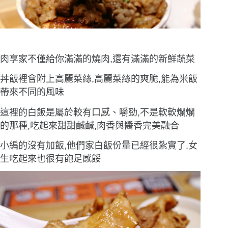
肉享家不僅給你滿滿的燒肉,還有滿滿的新鮮蔬菜
丼飯裡會附上高麗菜絲,高麗菜絲的爽脆,能為米飯
帶來不同的風味
這裡的白飯是屬於較有口感、嚼勁,不是軟軟爛爛
的那種,吃起來甜甜鹹鹹,肉香與醬香完美融合
小編的沒有加飯,他們家白飯份量已經很紮實了,女
生吃起來也很有飽足感餒