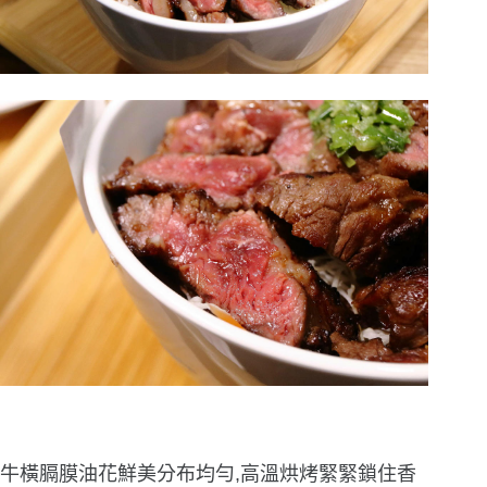
牛橫膈膜油花鮮美分布均勻,高溫烘烤緊緊鎖住香