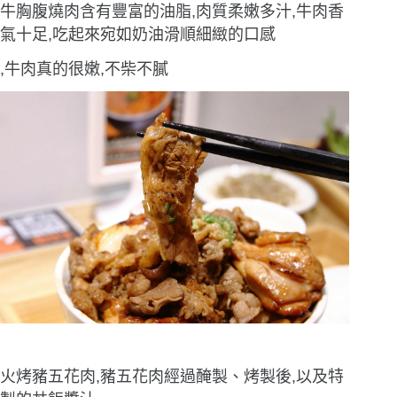
牛胸腹燒肉含有豐富的油脂,肉質柔嫩多汁,牛肉香
氣十足,吃起來宛如奶油滑順細緻的口感
,牛肉真的很嫩,不柴不膩
火烤豬五花肉,豬五花肉經過醃製、烤製後,以及特