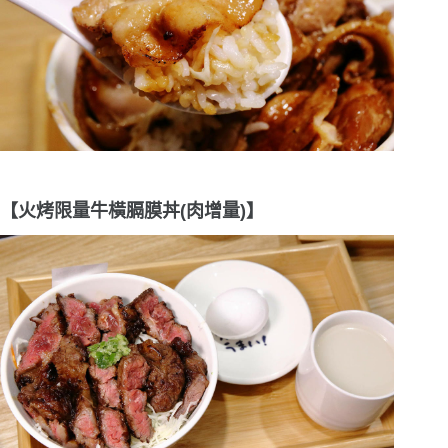
【火烤限量牛橫膈膜丼(肉增量)】