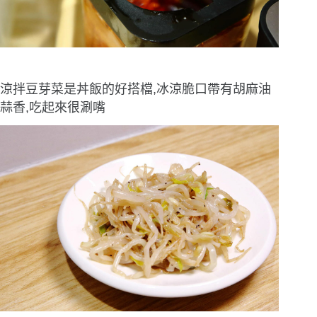
涼拌豆芽菜是丼飯的好搭檔,冰涼脆口帶有胡麻油
蒜香,吃起來很涮嘴