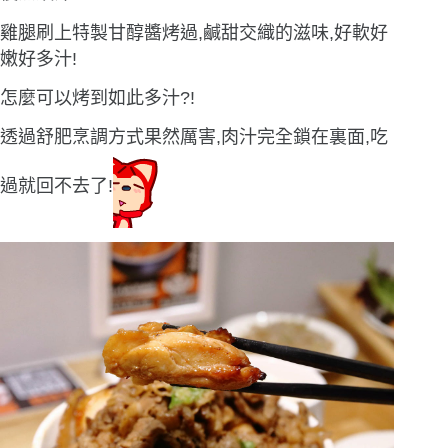
雞腿刷上特製甘醇醬烤過,鹹甜交織的滋味,好軟好
嫩好多汁!
怎麼可以烤到如此多汁?!
透過舒肥烹調方式果然厲害,肉汁完全鎖在裏面,吃
過就回不去了!