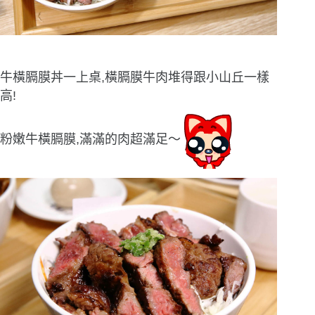
牛橫膈膜丼一上桌,橫膈膜牛肉堆得跟小山丘一樣
高!
粉嫩牛橫膈膜,滿滿的肉超滿足〜