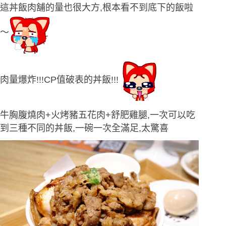
這丼飯肉舖的量也很大方,根本看不到底下的飯啦
〜
肉量爆炸!!!CP值破表的丼飯!!!
牛胸腹燒肉+火烤豬五花肉+舒肥雞腿,一次可以吃
到三種不同的丼飯,一碗一次全滿足,太驚喜