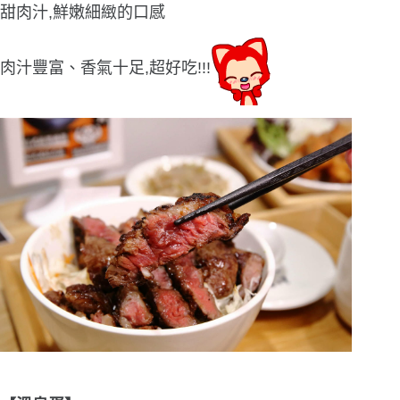
甜肉汁,鮮嫩細緻的口感
肉汁豐富、香氣十足,超好吃!!!