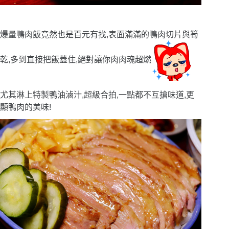
爆量鴨肉飯竟然也是百元有找,表面滿滿的鴨肉切片與筍
乾,多到直接把飯蓋住,絕對讓你肉肉魂超燃
尤其淋上特製鴨油滷汁,超級合拍
,一點都不互搶味道,更
顯鴨肉的美味!