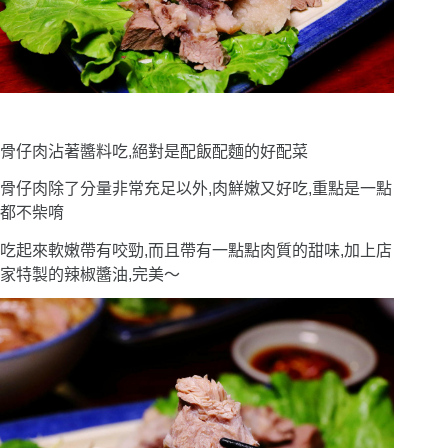
骨仔肉沾著醬料吃,絕對是配飯配麵的好配菜
骨仔肉除了分量非常充足以外,肉鮮嫩又好吃,重點是一點
都不柴唷
吃起來軟嫩帶有咬勁,而且帶有一點點肉質的甜味,加上店
家特製的辣椒醬油,完美〜