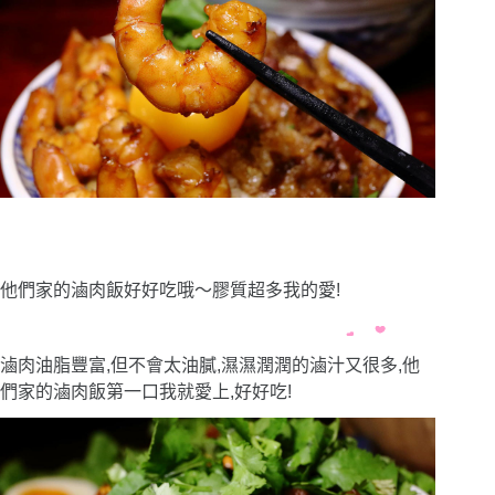
他們家的滷肉飯好好吃哦〜膠質超多我的愛!
滷肉油脂豐富,但不會太油膩,濕濕潤潤的滷汁又很多,他
們家的滷肉飯第一口我就愛上,好好吃!