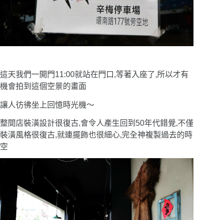
這天我們一開門11:00就站在門口,等著入座了,所以才有
機會拍到這個空景的畫面
讓人彷彿坐上回憶時光機〜
整間店裝潢設計很復古,會令人產生回到50年代錯覺,不僅
裝潢風格很復古,就連擺飾也很細心,完全神複製過去的時
空