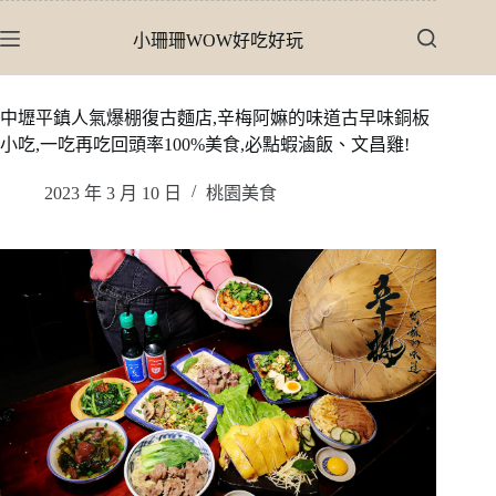
跳
小珊珊WOW好吃好玩
至
主
要
中壢平鎮人氣爆棚復古麵店,辛梅阿嫲的味道古早味銅板
內
小吃,一吃再吃回頭率100%美食,必點蝦滷飯、文昌雞!
容
2023 年 3 月 10 日
桃園美食