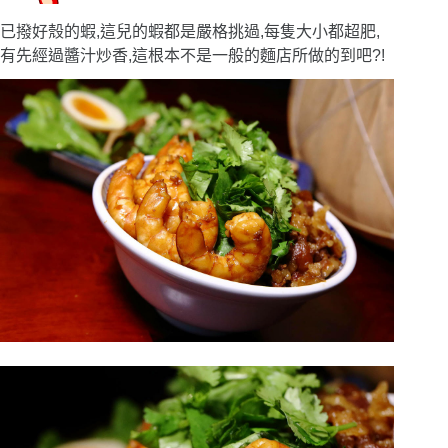
已撥好殼的蝦,這兒的蝦都是嚴格挑過,每隻大小都超肥,
有先經過醬汁炒香,這根本不是一般的麵店所做的到吧?!