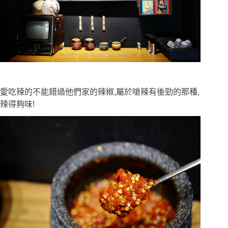
愛吃辣的不能錯過他們家的辣椒,屬於嗆辣有後勁的那種,
辣得夠味!