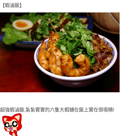
【蝦滷飯】
超強蝦滷飯,紮紮實實的六隻大蝦鋪在飯上實在很吸睛!