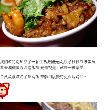
我們還特別加點了一顆生食級陽光蛋,筷子輕輕戳破蛋黃,
看著濃稠蛋液流進飯裡,光是視覺上就是一種享受
金黃蛋液滋潤了整碗飯,整體口感變得更香醇滑口〜