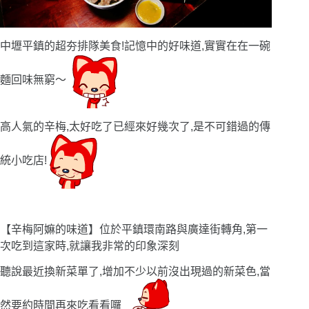
中壢平鎮的超夯排隊美食!記憶中的好味道,實實在在一碗
麵回味無窮〜
高人氣的辛梅,太好吃了已經來好幾次了,是不可錯過的傳
統小吃店!
【辛梅阿嫲的味道】位於平鎮環南路與廣達街轉角,第一
次吃到這家時,就讓我非常的印象深刻
聽說最近換新菜單了,增加不少以前沒出現過的新菜色,當
然要約時間再來吃看看囉