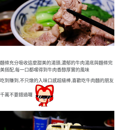
麵條充分吸收這麼甜美的湯頭,濃郁的牛肉湯底與麵條完
美搭配,每一口都嚐得到牛肉香醇厚實的風味
吃到賺到,不只燉的入味口感超級棒,喜歡吃牛肉麵的朋友
千萬不要錯過囉