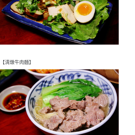
【清燉牛肉麵】