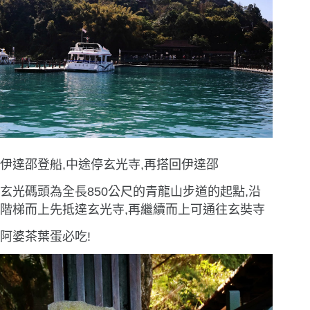
伊達邵登船,中途停玄光寺,再搭回伊達邵
玄光碼頭為全長850公尺的青龍山步道的起點,沿
階梯而上先抵達玄光寺,再繼續而上可通往玄奘寺
阿婆茶葉蛋必吃!