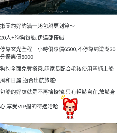
揪團約好約滿一起包船更划算〜
20人+狗狗包船,伊達邵搭船
停靠玄光全程一小時優惠價6500,不停靠純遊湖30
分優惠價6000
狗狗全面免費搭乘,請家長配合毛孩使用牽繩上船
風和日麗,適合出航旅遊!
包船的好處就是不再擠擠擠,只有輕鬆自在,放鬆身
心,享受VIP般的待遇哈哈