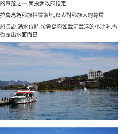
的聚落之一,南投縣政府指定
拉魯島為邵族祖靈聖地,以表對邵族人的尊重
船長說,滿水位時,拉魯島宛如載沉載浮的小沙洲,微
微露出水面而已