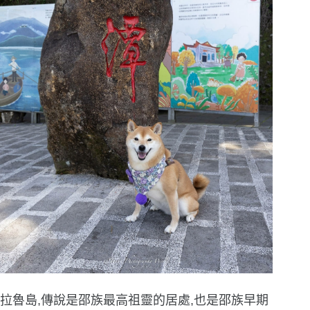
拉魯島,傳說是邵族最高祖靈的居處,也是邵族早期