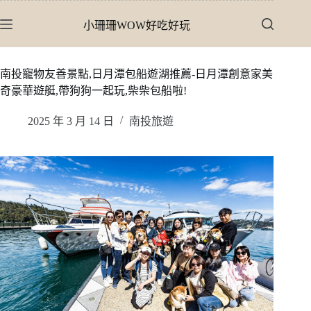
跳
小珊珊WOW好吃好玩
至
主
要
南投寵物友善景點,日月潭包船遊湖推薦-日月潭創意家美
內
奇豪華遊艇,帶狗狗一起玩,柴柴包船啦!
容
2025 年 3 月 14 日
南投旅遊