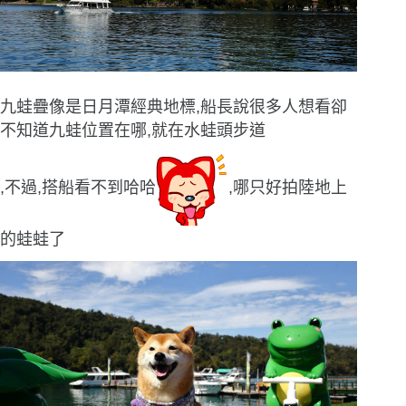
九蛙疊像是日月潭經典地標,船長說很多人想看卻
不知道九蛙位置在哪,就在水蛙頭步道
,不過,搭船看不到哈哈
,哪只好拍陸地上
的蛙蛙了