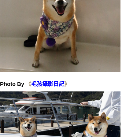
Photo By
《
毛孩攝影日
記
》