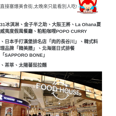
直接塞爆美食街,太晚來只能看別人吃!
31
冰淇淋
、金子半之助、大阪王將、
La Ohana
夏
威夷度假風餐廳、
粕粕咖哩POPO CURRY
、日本手打漢堡排名店「肉的長谷川」、韓式料
理品牌「韓美膳」、北海道日式排餐
「
SAPPORO BONE
」
、茶萃、太陽蕃茄拉麵