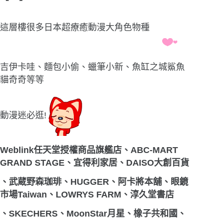
這層樓很多日本超療癒動漫大角色物種
吉伊卡哇、麵包小偷、蠟筆小新、魚缸之城鯊魚
貓奇奇等等
動漫迷必逛!
Weblink
任天堂授權商品旗艦店
、
ABC-MART
GRAND STAGE
、宜得利家居、
DAISO
大創百貨
、武蔵野森珈琲、
HUGGER
、阿卡將本舖、眼鏡
市場
Taiwan
、
LOWRYS FARM
、淳久堂書店
、
SKECHERS
、
MoonStar
月星、橡子共和國、