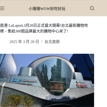
跳
小珊珊WOW好吃好玩
至
主
要
南港 LaLaport,3月20日正式盛大開幕!台北最新購物地
內
標、集結300間品牌最大的購物中心來了!
容
2025 年 3 月 20 日
台北旅遊