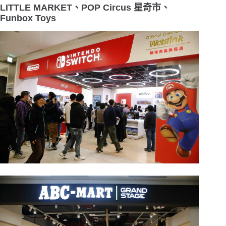
LITTLE MARKET
、
POP Circus
星奇市、
Funbox Toys