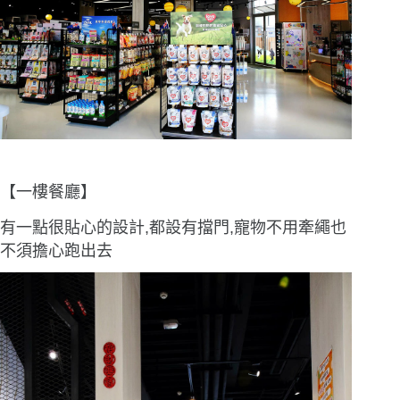
【一樓餐廳】
有一點很貼心的設計,都設有擋門,寵物不用牽繩也
不須擔心跑出去