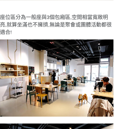
座位區分為一般座與3個包廂區,空間相當寬敞明
亮,就算坐滿也不擁擠,無論是聚會或團體活動都很
適合!