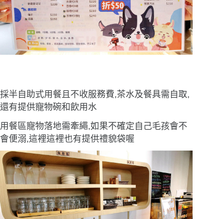
採半自助式用餐且不收服務費,茶水及餐具需自取,
還有提供寵物碗和飲用水
用餐區寵物落地需牽繩,如果不確定自己毛孩會不
會便溺,這裡這裡也有提供禮貌袋喔