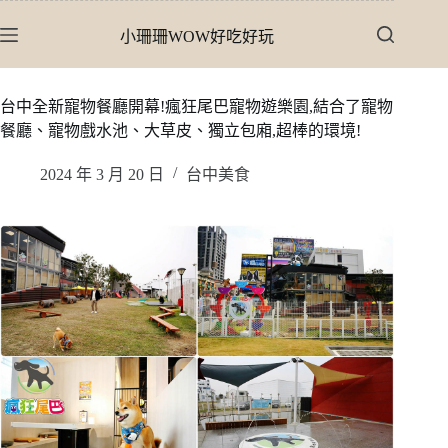
跳
小珊珊WOW好吃好玩
至
主
要
台中全新寵物餐廳開幕!瘋狂尾巴寵物遊樂園,結合了寵物
內
餐廳、寵物戲水池、大草皮、獨立包廂,超棒的環境!
容
2024 年 3 月 20 日
台中美食