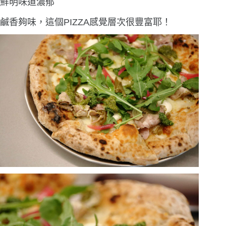
鮮明味道濃郁
鹹香夠味，這個PIZZA感覺層次很豐富耶！