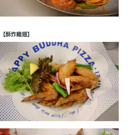
【酥炸雞翅】