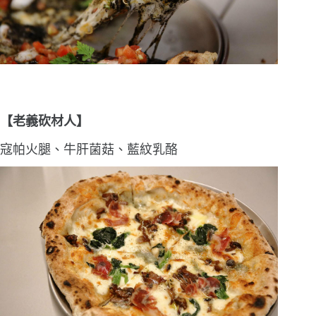
【老義砍材人】
寇帕火腿、牛肝菌菇、藍紋乳酪