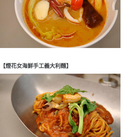
【煙花女海鮮手工義大利麵】