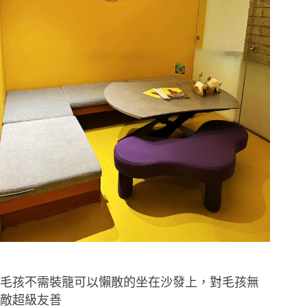
毛孩不需裝籠可以懶散的坐在沙發上，對毛孩無
敵超級友善