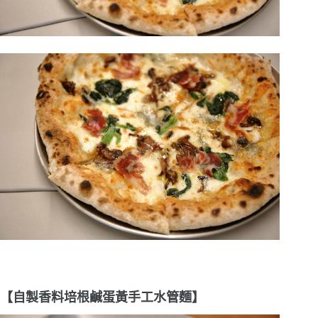
【自製香料培根鹹蛋黃手工水管麵】