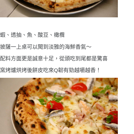
蝦、透抽、魚、酸豆、橄欖
披薩一上桌可以聞到淡雅的海鮮香氣〜
配料方面更是誠意十足，從頭吃到尾都是驚喜
窯烤爐烘烤後餅皮吃來Q韌有勁越嚼越香！