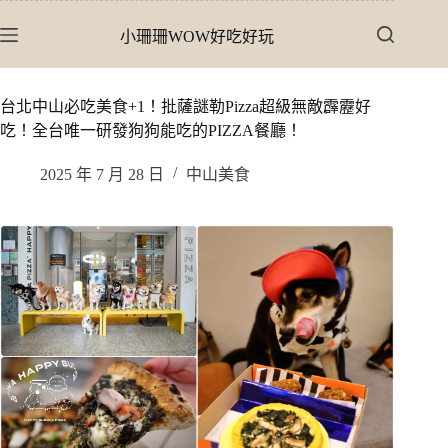
跳
小珊珊WOW好吃好玩
至
主
要
台北中山必吃美食+1！批薩謎勒Pizza超級無敵霹靂好
內
吃！全台唯一研發狗狗能吃的PIZZA餐廳！
容
2025 年 7 月 28 日
中山美食