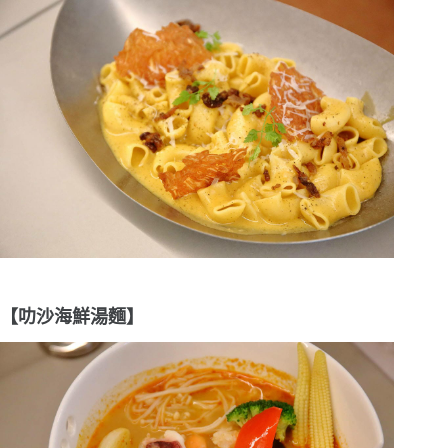
【叻沙海鮮湯麵】