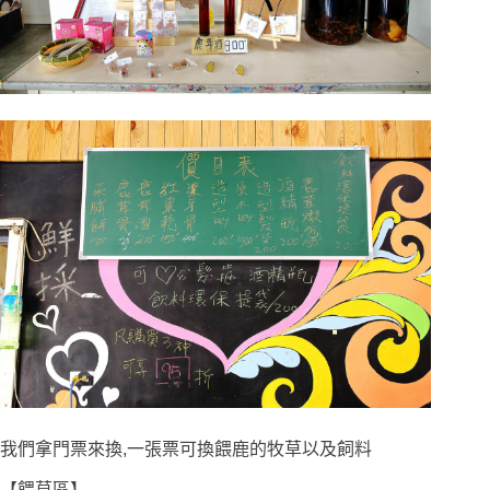
我們拿門票來換,一張票可換餵鹿的牧草以及飼料
【餵草區】