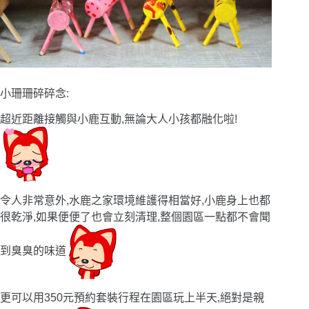
小珊珊碎碎念:
超近距離接觸與小鹿互動,無論大人小孩都融化啦!
令人非常意外,水鹿之家環境維護得相當好,小鹿身上也都
很乾淨,如果便便了也會立刻清理,整個園區一點都不會聞
到臭臭的味道
更可以用350元預約套裝行程在園區玩上半天,絕對是親