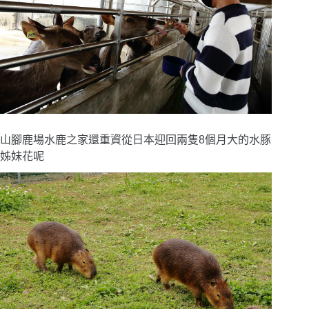
山腳鹿場水鹿之家還重資從日本迎回兩隻8個月大的水豚
姊妹花呢