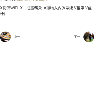
X
提供WIFI
X
一成服務費
V
寵物入內(
V
牽繩
V
推車
V
坐
椅)
上一
下一