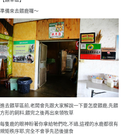
準備來去餵鹿囉〜
進去餵草區前,老闆會先跟大家解說一下要怎麼餵鹿,先餵
方形的飼料,餵完之後再出來領牧草
每隻鹿的眼神盼著你拿給牠們吃,不過,這裡的水鹿都很有
規矩秩序耶,完全不會爭先恐後搶食