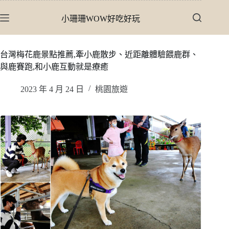
跳
小珊珊WOW好吃好玩
至
主
要
台灣梅花鹿景點推薦,牽小鹿散步、近距離體驗餵鹿群、
內
與鹿賽跑,和小鹿互動就是療癒
容
2023 年 4 月 24 日
桃園旅遊