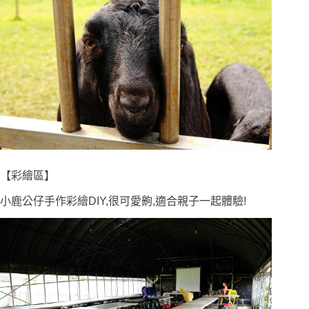
【彩繪區】
小鹿公仔手作彩繪DIY,很可愛齁,適合親子一起體驗!