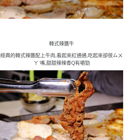
韓式辣醬牛
經典的韓式辣醬配上牛肉,看起來紅通通,吃起來卻很ㄙㄨ
ㄚˋ嘴,甜甜辣辣香Q有嚼勁