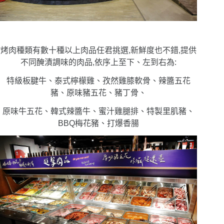
烤肉種類有數十種以上肉品任君挑選,新鮮度也不錯,提供
不同醃漬調味的肉品,依序上至下、左到右為:
特級板腱牛、泰式檸檬雞、孜然雞膝軟骨、辣醬五花
豬、原味豬五花、豬丁骨、
原味牛五花、韓式辣醬牛、蜜汁雞腿排、特製里肌豬、
BBQ梅花豬、打爆香腸