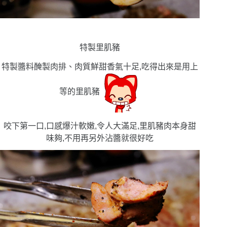
特製里肌豬
特製醬料醃製肉排、肉質鮮甜香氣十足,吃得出來是用上
等的里肌豬
咬下第一口,口感爆汁軟嫩,令人大滿足,里肌豬肉本身甜
味夠,不用再另外沾醬就很好吃