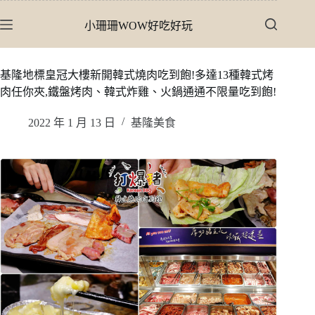
跳
小珊珊WOW好吃好玩
至
主
要
基隆地標皇冠大樓新開韓式燒肉吃到飽!多達13種韓式烤
內
肉任你夾,鐵盤烤肉、韓式炸雞、火鍋通通不限量吃到飽!
容
2022 年 1 月 13 日
基隆美食