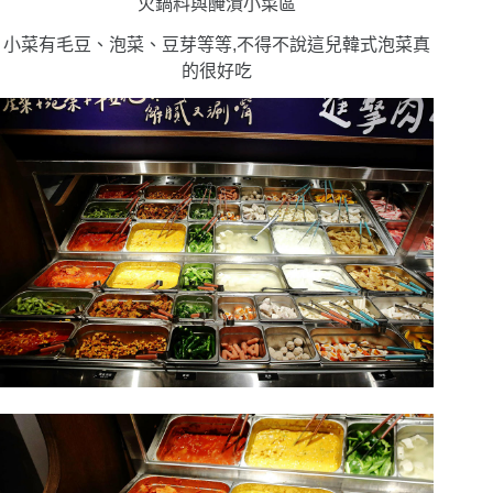
火鍋料與醃漬小菜區
小菜有毛豆、泡菜、豆芽等等,不得不說這兒韓式泡菜真
的很好吃