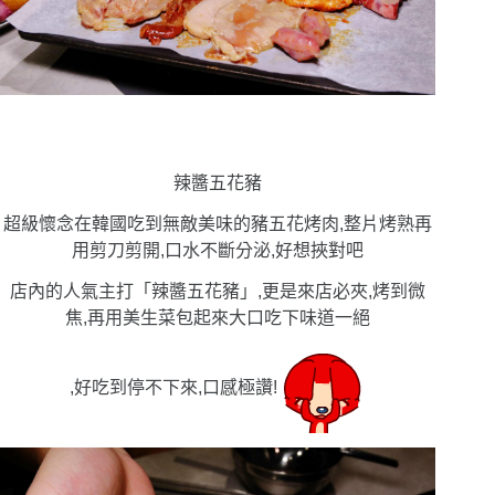
辣醬五花豬
超級懷念在韓國吃到無敵美味的豬五花烤肉,整片烤熟再
用剪刀剪開,口水不斷分泌,好想挾對吧
店內的人氣主打「辣醬五花豬」,更是來店必夾,烤到微
焦,再用美生菜包起來大口吃下味道一絕
,好吃到停不下來,口感極讚!