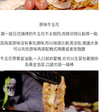
原味牛五花
跟一般日式燒烤的牛五花不太相同,肉質切得比較厚一點
因為是原味沒有事先調味,所以味道比較清淡些,建議大家
可以先吃原味再搭配韓式辣醬或者玫瑰鹽
牛五花帶豐富油脂,一入口就好愛喔,也可以生菜包著燒肉
及黃金泡菜,口感也是一級棒