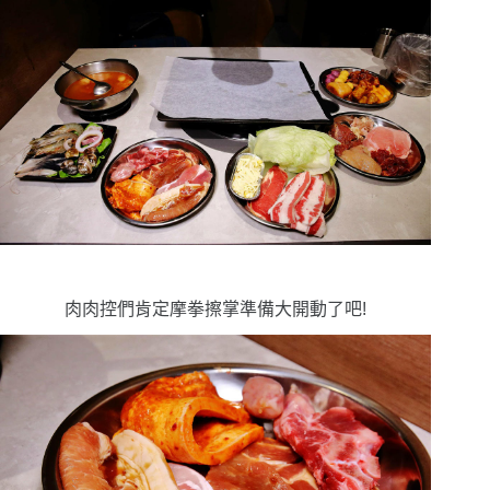
肉肉控們肯定摩拳擦掌準備大開動了吧!