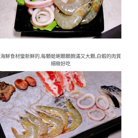
海鮮食材蠻新鮮的,每顆蛤蜊顆顆飽滿又大顆,白蝦的肉質
細緻好吃