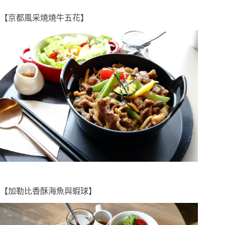
【京都風采燒燒牛五花】
【加勒比香酥海魚與蝦球】