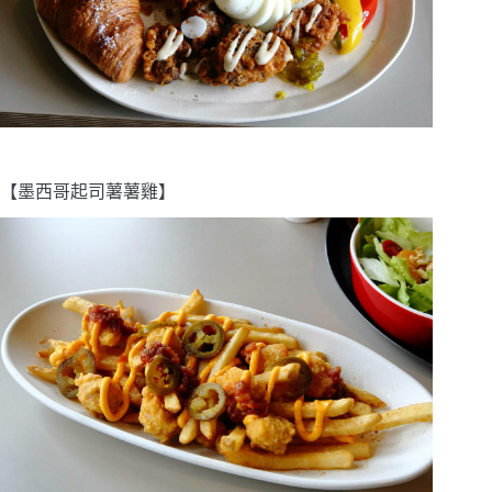
【墨西哥起司薯薯雞】