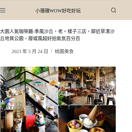
跳
小珊珊WOW好吃好玩
至
主
要
大園人氣咖啡廳-季風沙丘，老。樣子三店，鄰近草漯沙
內
丘地質公園，廢墟風超好拍氣氛百分百
容
2023 年 5 月 24 日
桃園美食