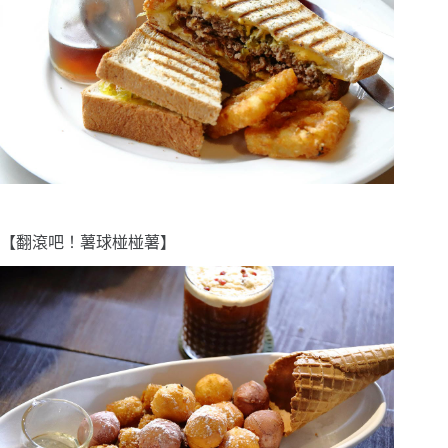
【翻滾吧！薯球椪椪薯】