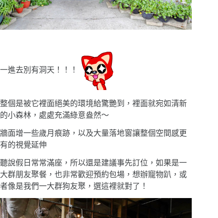
一進去別有洞天！！！
整個是被它裡面絕美的環境給驚艷到，裡面就宛如清新
的小森林，處處充滿綠意盎然〜
牆面增一些歲月痕跡，以及大量落地窗讓整個空間感更
有的視覺延伸
聽說假日常常滿座，所以還是建議事先訂位，如果是一
大群朋友聚餐，也非常歡迎預約包場，想辦寵物趴，或
者像是我們一大群狗友聚，選這裡就對了！