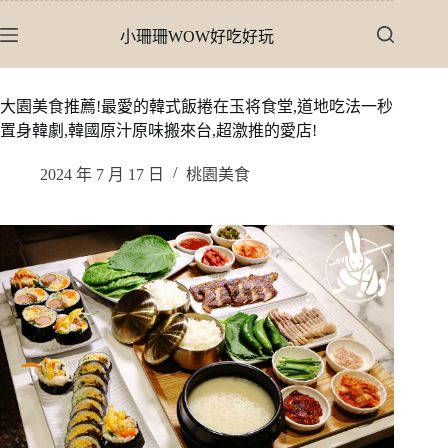
跳
小珊珊WOW好吃好玩
至
主
要
大園美食推薦!最愛的韓式飯捲在玉将食堂,道地吃法一秒
內
置身韓劇,韓國原汁原味搬來台,超激推的愛店!
容
2024 年 7 月 17 日
桃園美食