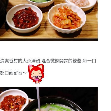
清爽香甜的大骨湯頭,混合微辣開胃的辣醬,每一口
都口齒留香〜