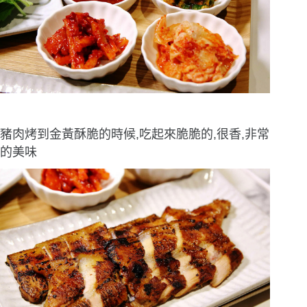
豬肉烤到金黃酥脆的時候,吃起來脆脆的,很香,非常
的美味