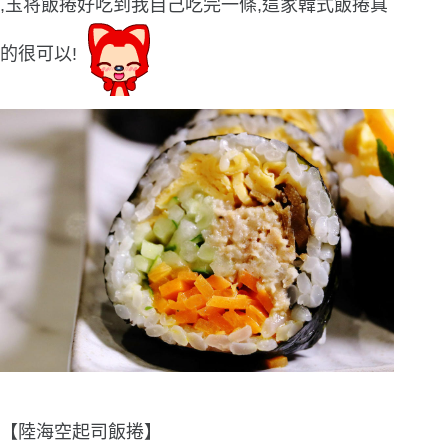
,玉将飯捲好吃到我自己吃完一條,這家韓式飯捲真
的很可以!
【陸海空起司飯捲】