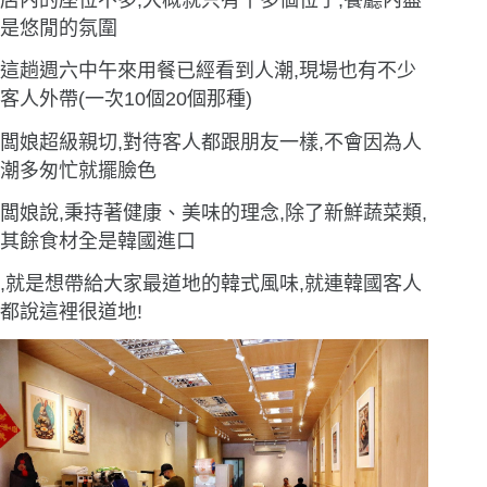
是悠閒的氛圍
這趟週六中午來用餐已經看到人潮,現場也有不少
客人外帶(一次10個20個那種)
闆娘超級親切,對待客人都跟朋友一樣,不會因為人
潮多匆忙就擺臉色
闆娘說,秉持著健康、美味的理念,除了新鮮蔬菜類,
其餘食材全是韓國進口
,就是想帶給大家最道地的韓式風味,就連韓國客人
都說這裡很道地!