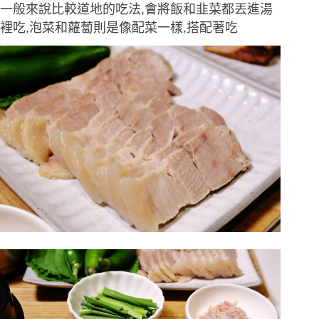
一般來說比較道地的吃法,會將飯和韭菜都丟進湯
裡吃,泡菜和蘿蔔則是像配菜一樣,搭配著吃