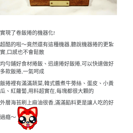
實現了卷飯捲的機器化!
超酷的啦〜竟然還有這種機器,聽說機器捲的更紮
實,口感也不會鬆散
均勻鋪好食材捲飯、迅速捲好飯捲,可以快速做好
多款飯捲,一氣呵成
飯捲裡有滿滿蔬菜,韓式醬煮牛蒡絲、蛋皮、小黃
瓜、紅蘿蔔,用料超實在,每塊都很大顆的
外層海苔刷上麻油很香,滿滿餡料更是讓人吃的好
過癮〜