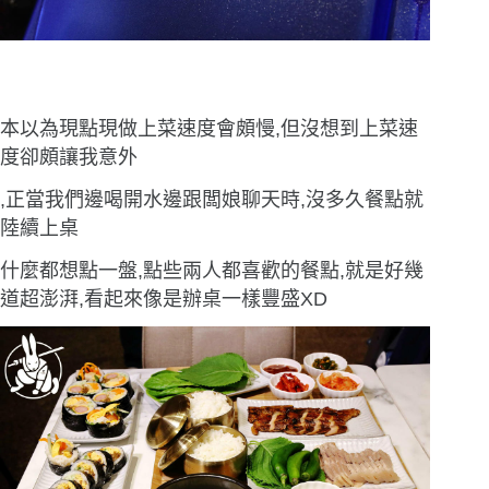
本以為現點現做上菜速度會頗慢,但沒想到上菜速
度卻頗讓我意外
,正當我們邊喝開水邊跟闆娘聊天時,沒多久餐點就
陸續上桌
什麼都想點一盤,點些兩人都喜歡的餐點,就是好幾
道超澎湃,看起來像是辦桌一樣豐盛XD