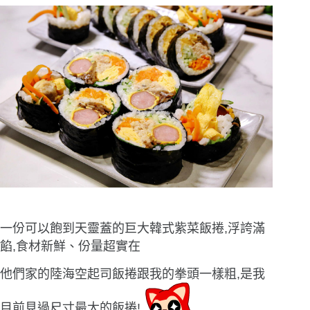
一份可以飽到天靈蓋的巨大韓式紫菜飯捲,浮誇滿
餡,食材新鮮、份量超實在
他們家的陸海空起司飯捲跟我的拳頭一樣粗,是我
目前見過尺寸最大的飯捲!