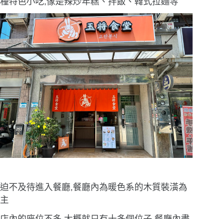
種特色小吃,像是辣炒年糕、拌飯、韓式拉麵等
迫不及待進入餐廳,餐廳內為暖色系的木質裝潢為
主
店內的座位不多,大概就只有十多個位子,餐廳內盡