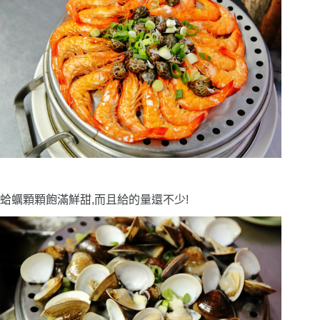
蛤蠣顆顆飽滿鮮甜,而且給的量還不少!