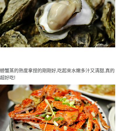
螃蟹蒸的熟度拿捏的剛剛好,吃起來水嫩多汁又清甜,真的
超好吃!