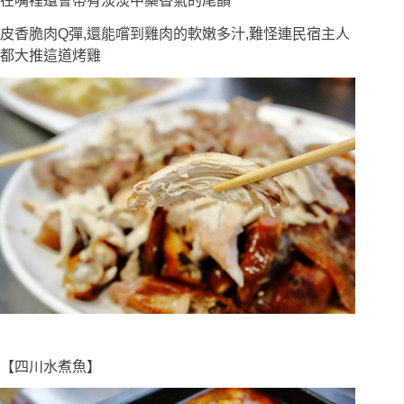
在嘴裡還會帶有淡淡中藥香氣的尾韻
皮香脆肉Q彈,還能嚐到雞肉的軟嫩多汁,難怪連民宿主人
都大推這道烤雞
【四川水煮魚】