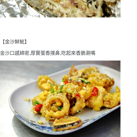
【金沙鮮魷】
金沙口感綿密,厚實蛋香撲鼻,吃起來香脆涮嘴