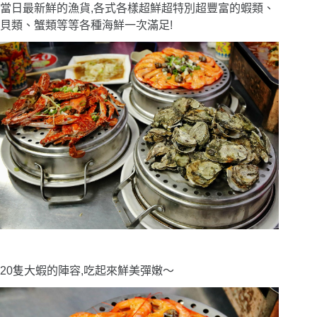
當日最新鮮的漁貨,各式各樣超鮮超特別超豐富的蝦類、
貝類、蟹類等等各種海鮮一次滿足!
20隻大蝦的陣容,吃起來鮮美彈嫩〜