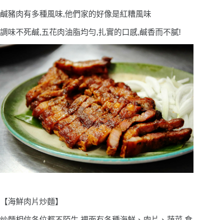
鹹豬肉有多種風味,他們家的好像是紅糟風味
調味不死鹹,五花肉油脂均勻,扎實的口感,鹹香而不膩!
【海鮮肉片炒麵】
炒麵相信各位都不陌生,裡面有各種海鮮、肉片、蔬菜,食