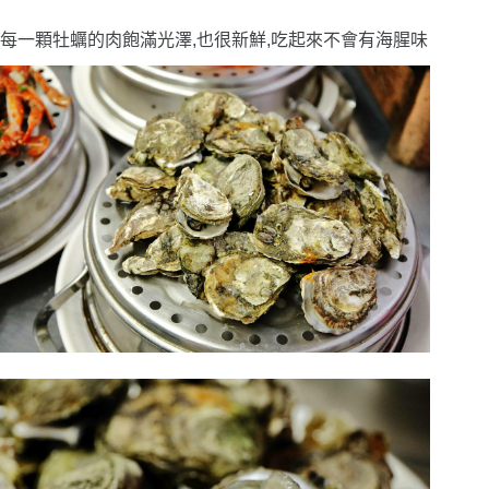
每一顆牡蠣的肉飽滿光澤,也很新鮮,吃起來不會有海腥味