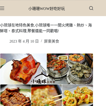
跳
小珊珊WOW好吃好玩
至
主
要
小琉球在地特色美食,小琉球唯一一間火烤雞、熱炒、海
內
鮮塔、泰式料理,聚餐還能一同歡唱!
容
2023 年 4 月 10 日
屏東美食