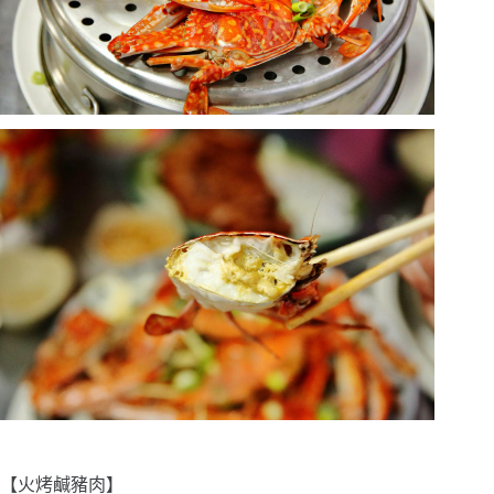
【火烤鹹豬肉】