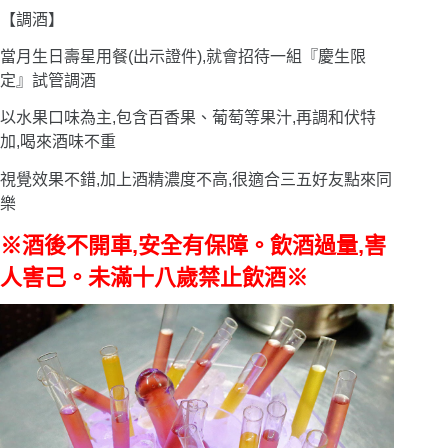
【調酒】
當月生日壽星用餐(出示證件),就會招待一組『慶生限
定』試管調酒
以水果口味為主,包含百香果、葡萄等果汁,再調和伏特
加,喝來酒味不重
視覺效果不錯,加上酒精濃度不高,很適合三五好友點來同
樂
※酒後不開車,安全有保障。飲酒過量,害
人害己。未滿十八歲禁止飲酒※