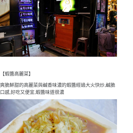
【蝦醬高麗菜】
爽脆鮮甜的高麗菜與鹹香味濃的蝦醬經過大火快炒,鹹脆
口感,好吃又便宜,蝦醬味道很濃