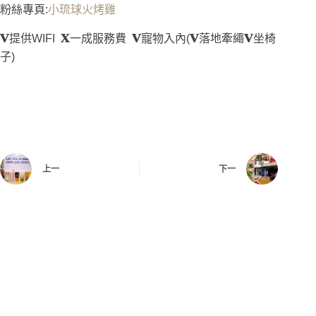
粉絲專頁:
小琉球火烤雞
v
x
v
v
v
提供WIFI
一成服務費
寵物入內(
落地牽繩
坐椅
子)
上一
下一