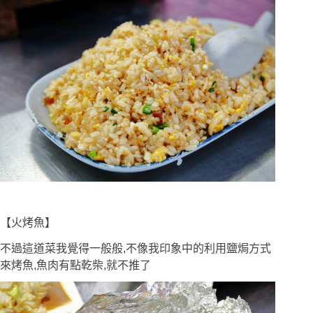
【火烤魚】
不過這道菜我覺得一般般,不像我印象中的利用鹽焗方式
來烤魚,魚肉有點乾柴,就不推了