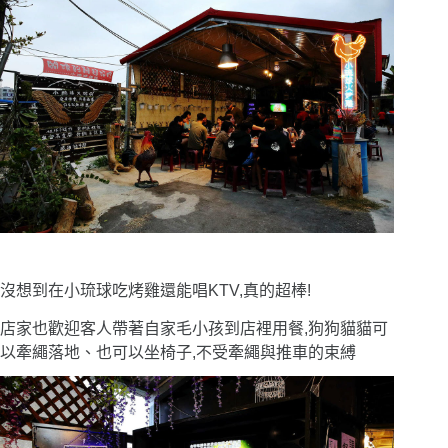
沒想到在小琉球吃烤雞還能唱KTV,真的超棒!
店家也歡迎客人帶著自家毛小孩到店裡用餐,狗狗貓貓可
以牽繩落地、也可以坐椅子,不受牽繩與推車的束縛