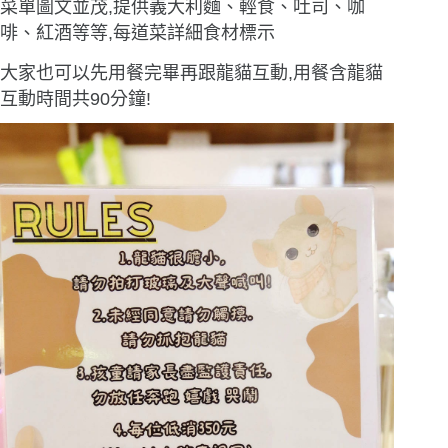
菜單圖文並茂,提供義大利麵、輕食、吐司、咖
啡、紅酒等等,每道菜詳細食材標示
大家也可以先用餐完畢再跟龍貓互動,用餐含龍貓
互動時間共90分鐘!