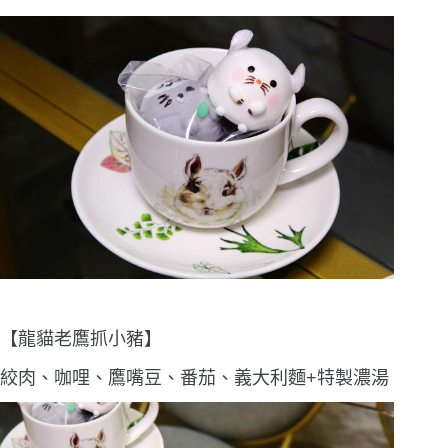
【龍貓老鷹抓小豬】
絞肉、咖哩、鷹嘴豆、番茄、義大利麵+特製濃湯