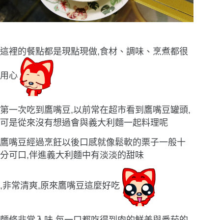
這裡的餐點都是現點現做,食材、調味、烹煮都很
用心
第一次吃到鷹嘴豆,以前常在超市看到鷹嘴豆罐頭,
可是從來沒有想過會與義大利麵一起料理呢
鷹嘴豆經過烹飪以後口感就像鬆軟的栗子一般十
分可口,伴進義大利麵中有淡淡的甜味
,非常清爽,原來鷹嘴豆這麼好吃