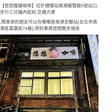
【悠悠龍貓咖啡】位於捷運站南港展覽館5號出口,
步行三分鐘內就到,交通方便
,開車來的朋友可以在嘟嘟房南港全聯站(台北市南
港區富康街74巷),停好車再悠閒散步過來