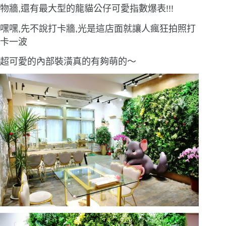
物牆,還有最大型的龍貓公仔可愛指數爆表!!!
嘿嘿,先不說打卡牆,光是這店面就讓人瘋狂拍照打
卡一波
超可愛的內部裝潢真的有夠萌的〜