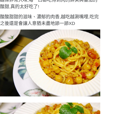
麵條非常入味,每一口都吃得到肉的鮮美與番茄的
酸甜,真的太好吃了!
酸酸甜甜的滋味、濃郁的肉香,越吃越涮嘴哩,吃完
之後還是會讓人意猶未盡地舔一舔XD