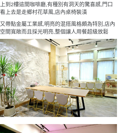
上到2樓這間咖啡廳,有種別有洞天的驚喜感,門口
看上去是走鄉村花草風,店內桌椅裝潢
又帶點金屬工業感,明亮的混搭風格頗為特別,店內
空間寬敞而且採光明亮,整個讓人用餐超級放鬆