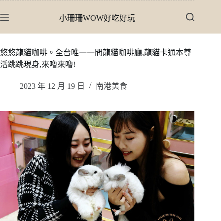
跳
小珊珊WOW好吃好玩
至
主
要
悠悠龍貓咖啡。全台唯一一間龍貓咖啡廳,龍貓卡通本尊
內
活跳跳現身,來嚕來嚕!
容
2023 年 12 月 19 日
南港美食