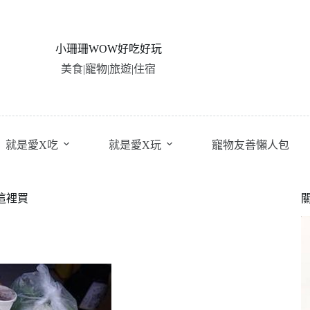
小珊珊WOW好吃好玩
美食|寵物|旅遊|住宿
就是愛X吃
就是愛X玩
寵物友善懶人包
這裡買