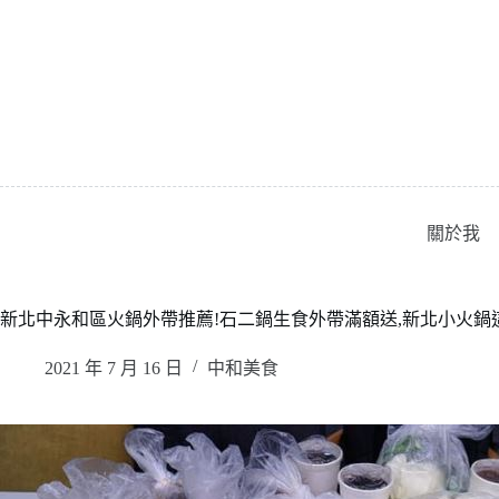
跳
至
主
要
內
容
關於我
新北中永和區火鍋外帶推薦!石二鍋生食外帶滿額送,新北小火鍋
2021 年 7 月 16 日
中和美食