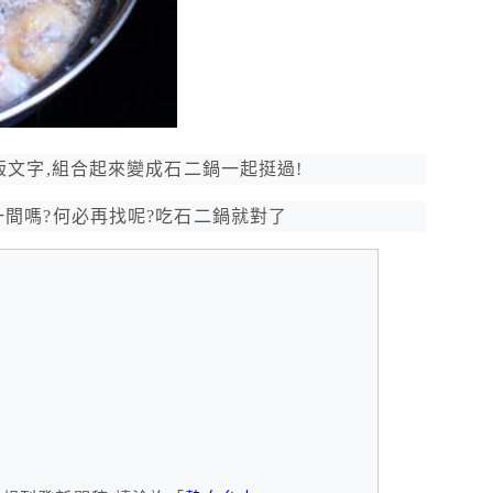
版文字,組合起來變成石二鍋一起挺過!
間嗎?何必再找呢?吃石二鍋就對了