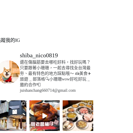
追蹤我的IG
shiba_nico0819
還在傷腦筋要去哪吃好料，找好玩嗎？
只要跟著小珊珊，一起去尋找全台灣最
夯、最有特色的地方踩點哦～
🍰美食✈️
旅遊
_
部落格🔍小珊珊wow好吃好玩
_
邀約合作📮
juishanchang660714@gmail.com