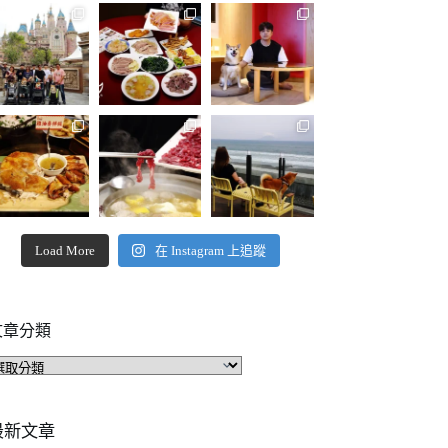
Load More
在 Instagram 上追蹤
文章分類
文
章
分
類
最新文章