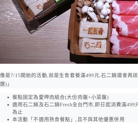
像是7/15開始的活動,就是生食套餐滿499元,石二鍋還會再
選)」
餐點固定為愛呷肉組合(大份肉盤+小菜盤)
適用石二鍋及石二鍋Fresh全台門市,即日起消費滿49
為止
本活動「不適用熟食餐點」,且不與其他優惠併用