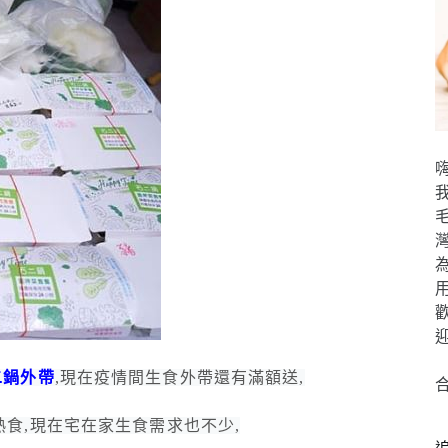
嗨
二鍋外帶
,現在疫情間生食外帶還有滿額送,
熟食,現在宅在家生食需求也不少,