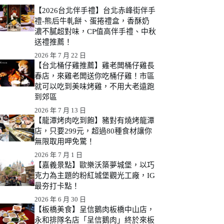
【2026台北伴手禮】台北赤峰街伴手
禮-熊后牛軋餅、蛋捲禮盒，香酥奶
濃不膩超對味，CP值高伴手禮、中秋
送禮推薦！
2026 年 7 月 22 日
【台北桶仔雞推薦】雞老闆桶仔雞長
春店，來雞老闆送你吃桶仔雞！市區
就可以吃到美味烤雞，不用大老遠跑
到郊區
2026 年 7 月 13 日
【龍潭烤肉吃到飽】豬對有燒烤龍潭
店，只要299元，超過80種食材讓你
無限取用呷免驚！
2026 年 7 月 1 日
【嘉義景點】歐樂沃築夢城堡，以巧
克力為主題的粉紅城堡觀光工廠，IG
最夯打卡點！
2026 年 6 月 30 日
【板橋美食】呈信鵝肉板橋中山店，
永和排隊名店「呈信鵝肉」終於來板