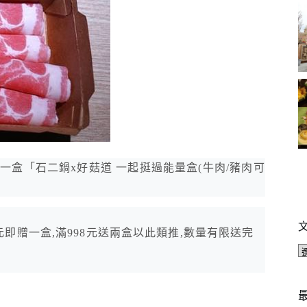
送一盒「石二鍋x好菇道 一起挺過能量盒(牛肉/豬肉可
9元即贈一盒,滿998元送兩盒以此類推,數量有限送完