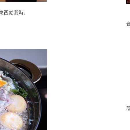
東西給我時,
部