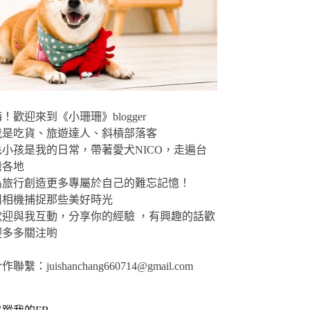
！歡迎來到《小珊珊》blogger
我是吃貨、旅遊達人、斜槓部落客
毛小孩是我的日常，帶著愛犬NICO，走遍台
灣各地
為旅行創造更多專屬於自己的難忘記憶！
用相機捕捉那些美好時光
歡迎與我互動，分享你的經驗 ，有興趣的話歡
迎多多關注喲
合作聯繫：
juishanchang660714@gmail.com