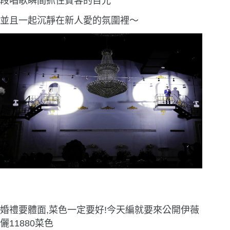
段唱歌瞬間抓住賓客的目光
並且一起沉靜在新人愛的氛圍裡〜
婚禮要體面,菜色一定要好!今天編就要來公開伊薇
儷11880菜色