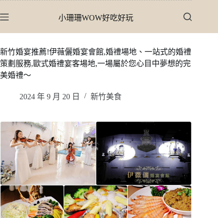
跳
小珊珊WOW好吃好玩
至
主
要
新竹婚宴推薦!伊薇儷婚宴會館,婚禮場地、一站式的婚禮
內
策劃服務,歐式婚禮宴客場地,一場屬於您心目中夢想的完
容
美婚禮〜
2024 年 9 月 20 日
新竹美食