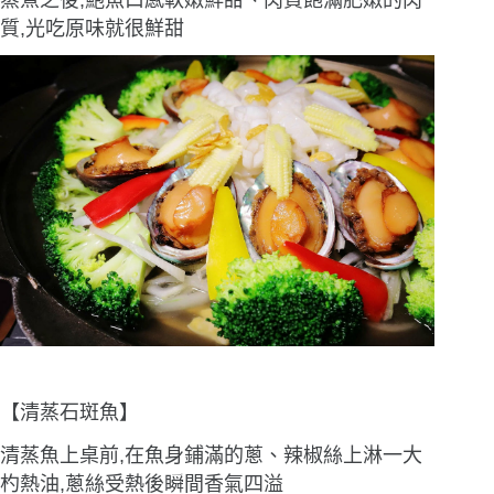
質,光吃原味就很鮮甜
【清蒸石斑魚】
清蒸魚上桌前,在魚身鋪滿的蔥、辣椒絲上淋一大
杓熱油,蔥絲受熱後瞬間香氣四溢