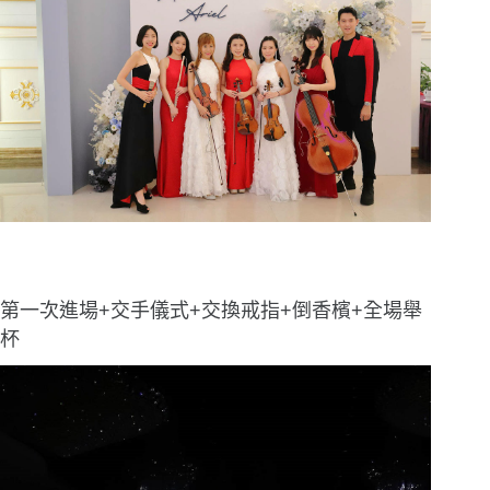
第一次進場+交手儀式+交換戒指+倒香檳+全場舉
杯