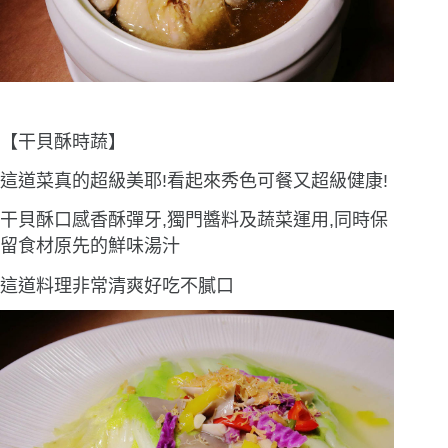
【干貝酥時蔬】
這道菜真的超級美耶!看起來秀色可餐又超級健康!
干貝酥口感香酥彈牙,獨門醬料及蔬菜運用,同時保
留食材原先的鮮味湯汁
這道料理非常清爽好吃不膩口