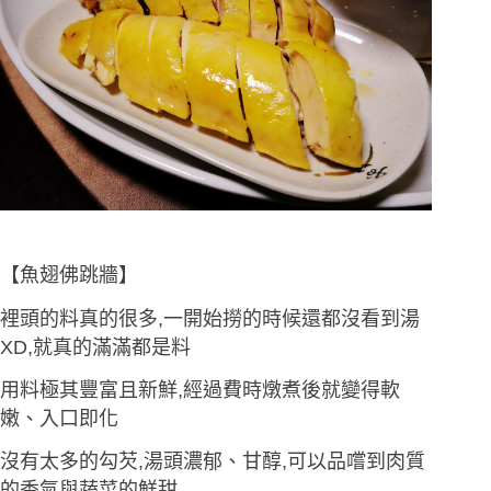
【魚翅佛跳牆】
裡頭的料真的很多,一開始撈的時候還都沒看到湯
XD,就真的滿滿都是料
用料極其豐富且新鮮,經過費時燉煮後就變得軟
嫩、入口即化
沒有太多的勾芡,湯頭濃郁、甘醇,可以品嚐到肉質
的香氣與蔬菜的鮮甜