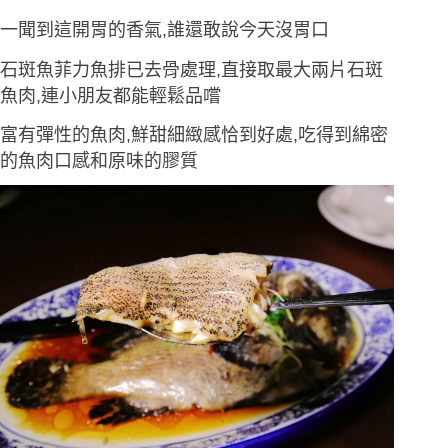
一聞到這開胃的香氣,誰還敢說今天沒胃口
石斑魚菲力魚排已去骨處理,直接取最大兩片石斑
魚肉,連小朋友都能輕鬆品嚐
富有彈性的魚肉,鮮甜細緻感恰到好處,吃得到綿密
的魚肉口感和原味的膠質