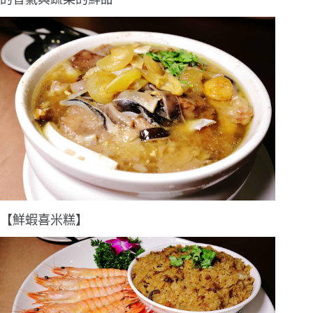
【鮮蝦喜米糕】