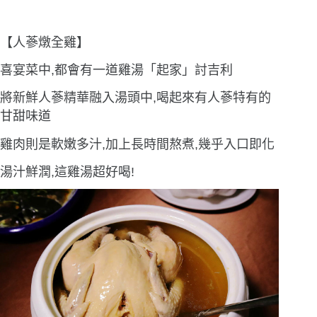
【人蔘燉全雞】
喜宴菜中,都會有一道雞湯「起家」討吉利
將新鮮人蔘精華融入湯頭中,喝起來有人蔘特有的
甘甜味道
雞肉則是軟嫩多汁,加上長時間熬煮,幾乎入口即化
湯汁鮮潤,這雞湯超好喝!