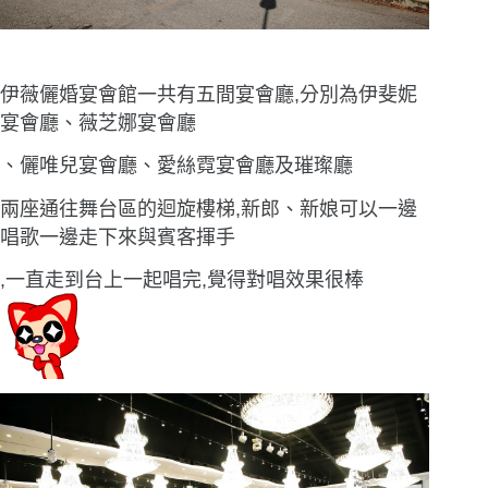
伊薇儷婚宴會館一共有五間宴會廳,分別為伊斐妮
宴會廳、薇芝娜宴會廳
、儷唯兒宴會廳、愛絲霓宴會廳及璀璨廳
兩座通往舞台區的迴旋樓梯,新郎、新娘可以一邊
唱歌一邊走下來與賓客揮手
,一直走到台上一起唱完,覺得對唱效果很棒