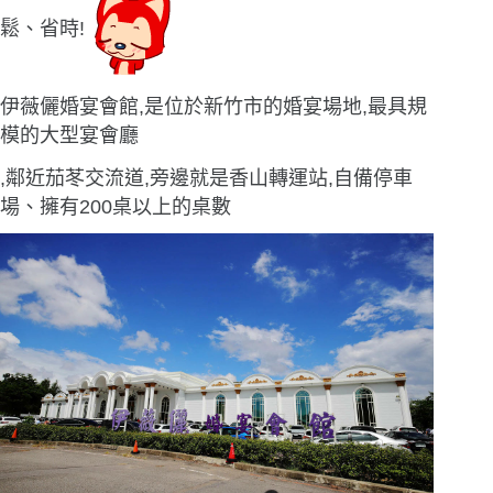
鬆、省時!
伊薇儷婚宴會館,是位於新竹市的婚宴場地,最具規
模的大型宴會廳
,鄰近茄苳交流道,旁邊就是香山轉運站,自備停車
場、擁有200桌以上的桌數