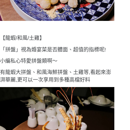
【龍蝦/和風/土雞】
「拼盤」視為婚宴菜是否體面、超值的指標呢!
小編私心特愛拼盤類啊〜
有龍蝦大拼盤、和風海鮮拼盤、土雞等,看起來澎
湃華麗,更可以一次享用到多種高檔好料