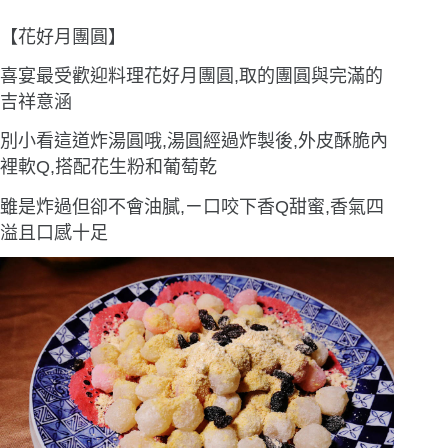
【花好月團圓】
喜宴最受歡迎料理花好月團圓,取的團圓與完滿的
吉祥意涵
別小看這道炸湯圓哦,湯圓經過炸製後,外皮酥脆內
裡軟Q,搭配花生粉和葡萄乾
雖是炸過但卻不會油膩,ㄧ口咬下香Q甜蜜,香氣四
溢且口感十足