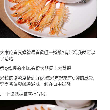
大家吃喜宴婚禮最喜歡哪一道菜?有米糕我就可以
了哈哈
香Q軟糯的米糕,旁邊大器擺上大草蝦
米粒的濕軟度恰到好處,糯米吃起來有Q彈的感覺,
豐富香氣與鹹香滋味一起在口中迸發
,一上桌就被賓客掃光啦!