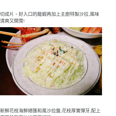
切成片、好入口的龍蝦再加上主廚特製沙拉,風味
清爽又開胃!
新鮮花枝海鮮總匯和風沙拉盤,花枝厚實彈牙,配上