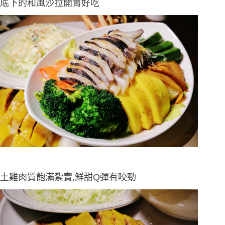
底下的和風沙拉開胃好吃
土雞肉質飽滿紮實,鮮甜Q彈有咬勁