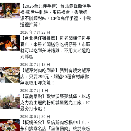
【2026台北伴手禮】台北赤峰街伴手
禮-熊后牛軋餅、蛋捲禮盒，香酥奶
濃不膩超對味，CP值高伴手禮、中秋
送禮推薦！
2026 年 7 月 22 日
【台北桶仔雞推薦】雞老闆桶仔雞長
春店，來雞老闆送你吃桶仔雞！市區
就可以吃到美味烤雞，不用大老遠跑
到郊區
2026 年 7 月 13 日
【龍潭烤肉吃到飽】豬對有燒烤龍潭
店，只要299元，超過80種食材讓你
無限取用呷免驚！
2026 年 7 月 1 日
【嘉義景點】歐樂沃築夢城堡，以巧
克力為主題的粉紅城堡觀光工廠，IG
最夯打卡點！
2026 年 6 月 30 日
【板橋美食】呈信鵝肉板橋中山店，
永和排隊名店「呈信鵝肉」終於來板