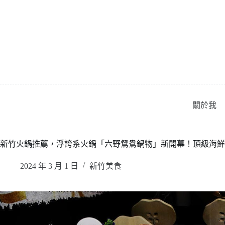
跳
至
主
要
內
容
關於我
新竹火鍋推薦，浮誇系火鍋「六野鴛鴦鍋物」新開幕！頂級海鮮
2024 年 3 月 1 日
新竹美食