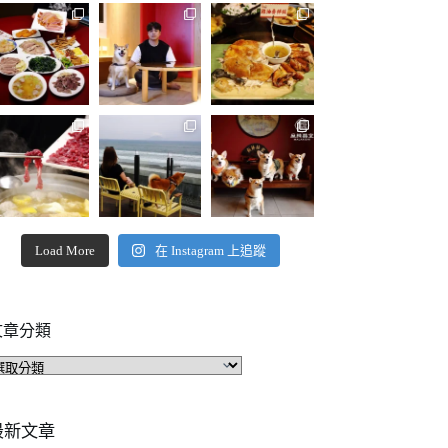
Load More
在 Instagram 上追蹤
文章分類
文
章
分
類
最新文章