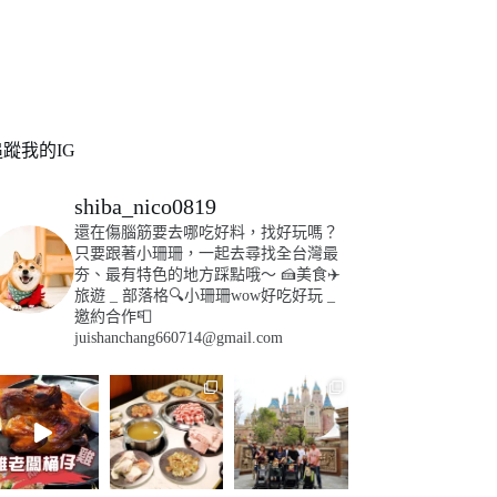
追蹤我的IG
shiba_nico0819
還在傷腦筋要去哪吃好料，找好玩嗎？
只要跟著小珊珊，一起去尋找全台灣最
夯、最有特色的地方踩點哦～
🍰美食✈️
旅遊
_
部落格🔍小珊珊wow好吃好玩
_
邀約合作📮
juishanchang660714@gmail.com