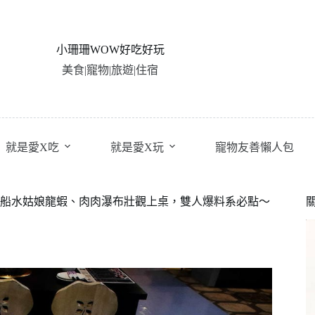
小珊珊WOW好吃好玩
美食|寵物|旅遊|住宿
就是愛X吃
就是愛X玩
寵物友善懶人包
船水姑娘龍蝦、肉肉瀑布壯觀上桌，雙人爆料系必點〜