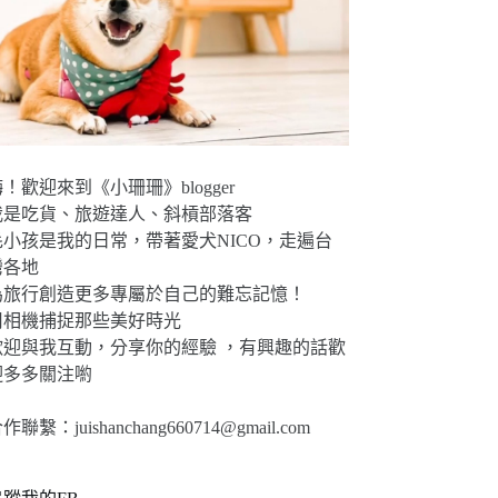
！歡迎來到《小珊珊》blogger
我是吃貨、旅遊達人、斜槓部落客
毛小孩是我的日常，帶著愛犬NICO，走遍台
灣各地
為旅行創造更多專屬於自己的難忘記憶！
用相機捕捉那些美好時光
歡迎與我互動，分享你的經驗 ，有興趣的話歡
迎多多關注喲
合作聯繫：
juishanchang660714@gmail.com