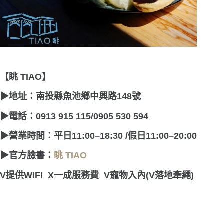
【眺 TIAO】
▶
地址：南投縣魚池鄉中興路148號
▶
電話：0913 915 115/0905 530 594
▶
營業時間：平日11:00–18:30 /假日11:00–20:00
▶
官方臉書：
眺 TIAO
V
提供
WIFI X
一成服務費
V
寵物入內
(V
落地牽繩)