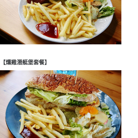
【燻雞潛艇堡套餐】