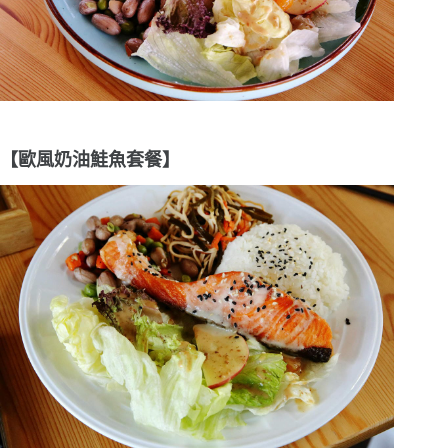
【歐風奶油鮭魚套餐】