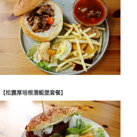
【松露厚培根潛艇堡套餐】