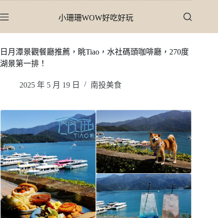
跳
小珊珊WOW好吃好玩
至
主
要
日月潭景觀餐廳推薦，眺Tiao，水社碼頭咖啡廳，270度
內
湖景第一排！
容
2025 年 5 月 19 日
南投美食