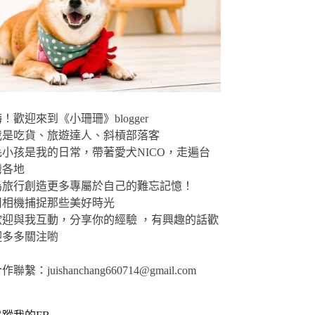
！歡迎來到《小珊珊》blogger
我是吃貨、旅遊達人、斜槓部落客
毛小孩是我的日常，帶著愛犬NICO，走遍台
灣各地
為旅行創造更多專屬於自己的難忘記憶！
用相機捕捉那些美好時光
歡迎與我互動，分享你的經驗 ，有興趣的話歡
迎多多關注喲
合作聯繫：
juishanchang660714@gmail.com