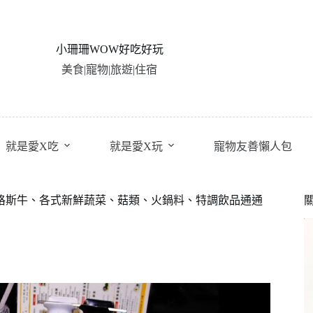
小珊珊WOW好吃好玩
美食|寵物|旅遊|住宿
就是愛X吃
就是愛X玩
寵物友善懶人包
安格斯牛、各式新鮮蔬菜、菇類、火鍋料、特調飲品通通