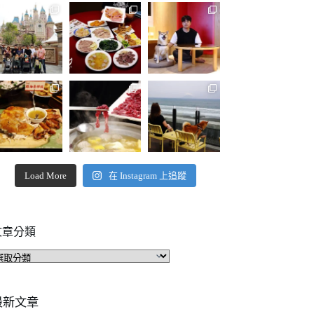
Load More
在 Instagram 上追蹤
文章分類
文
章
分
類
最新文章