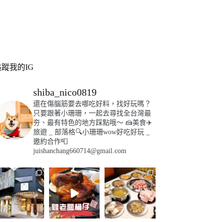
追蹤我的IG
shiba_nico0819
還在傷腦筋要去哪吃好料，找好玩嗎？
只要跟著小珊珊，一起去尋找全台灣最
夯、最有特色的地方踩點哦～
🍰美食✈️
旅遊
_
部落格🔍小珊珊wow好吃好玩
_
邀約合作📮
juishanchang660714@gmail.com