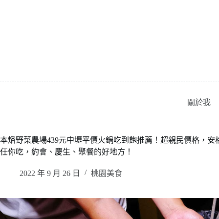
跳
至
主
要
內
容
關於我
本燔野菜農場439元中壢平價火鍋吃到飽推薦！超親民價格，
任你吃，約會、慶生、聚餐的好地方！
2022 年 9 月 26 日
桃園美食