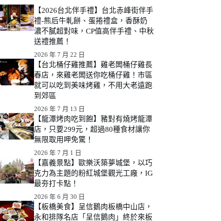
【2026台北伴手禮】台北赤峰街伴手
禮-熊后牛軋餅、蛋捲禮盒，香酥奶
濃不膩超對味，CP值高伴手禮、中秋
送禮推薦！
2026 年 7 月 22 日
【台北桶仔雞推薦】雞老闆桶仔雞長
春店，來雞老闆送你吃桶仔雞！市區
就可以吃到美味烤雞，不用大老遠跑
到郊區
2026 年 7 月 13 日
【龍潭烤肉吃到飽】豬對有燒烤龍潭
店，只要299元，超過80種食材讓你
無限取用呷免驚！
2026 年 7 月 1 日
【嘉義景點】歐樂沃築夢城堡，以巧
克力為主題的粉紅城堡觀光工廠，IG
最夯打卡點！
2026 年 6 月 30 日
【板橋美食】呈信鵝肉板橋中山店，
永和排隊名店「呈信鵝肉」終於來板