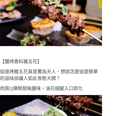
【鹽烤香料豬五花】
這道烤豬五花真是驚為天人，想說怎麼這麼簡單
的滋味卻讓人如此食慾大開？
肉質Q彈鮮甜無腥味，油花細膩入口即化