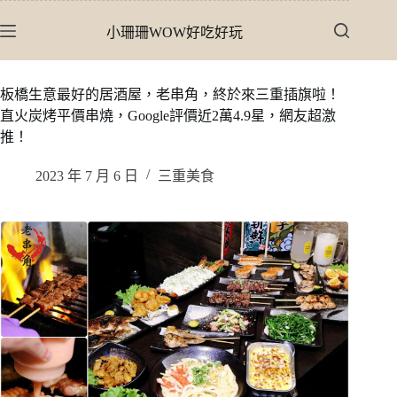
跳
小珊珊WOW好吃好玩
至
主
要
板橋生意最好的居酒屋，老串角，終於來三重插旗啦！
內
直火炭烤平價串燒，Google評價近2萬4.9星，網友超激
容
推！
2023 年 7 月 6 日
三重美食