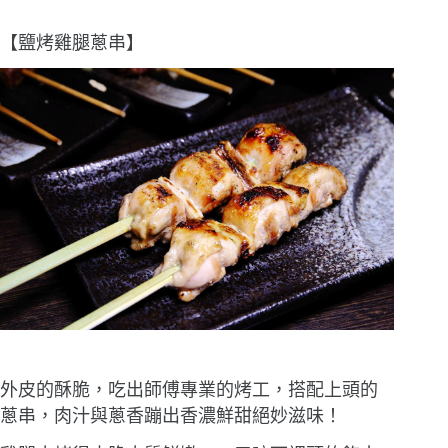
【鹽烤雞腿蔥串】
外皮的酥脆，吃出師傅專業的烤工，搭配上頭的
蔥串，肉汁與蔥香蹦出香濃鮮甜絕妙滋味！