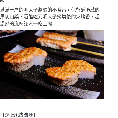
滿滿一層的明太子醬給的不吝嗇，保留酥脆感的
厚切山藥，還能吃到明太子炙燒後的火烤香，超
濃郁的滋味讓人一吃上癮
【煉上脆皮流沙】