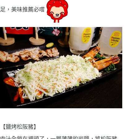
足，美味推薦必嚐
【鹽烤松阪豬】