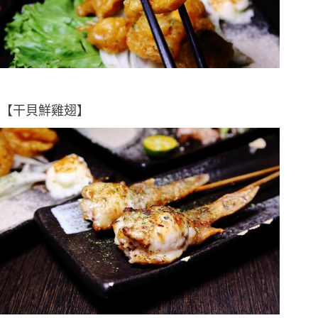
【干貝鮮雞翅】