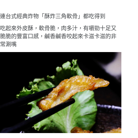
連台式經典炸物「酥炸三角軟骨」都吃得到
吃起來外皮酥，軟骨脆，肉多汁，有嚼勁十足又
脆脆的豐富口感，鹹香鹹香咬起來卡滋卡滋的非
常涮嘴