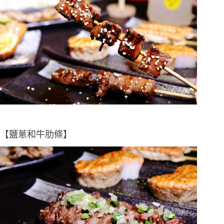
【鹽蔥和牛肋條】