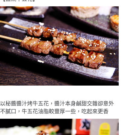
以秘醬醬汁烤牛五花，醬汁本身鹹甜交雜卻意外
不膩口，牛五花油脂較豐厚一些，吃起來更香