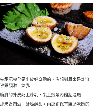
先承認完全是出於好奇點的，沒想到原來是炸流
沙饅頭淋上煉乳
脆脆的外皮配上煉乳，裹上爆漿內餡超過癮！
那奶香四溢、酥脆鹹甜，內裏卻保有饅頭軟嫩的