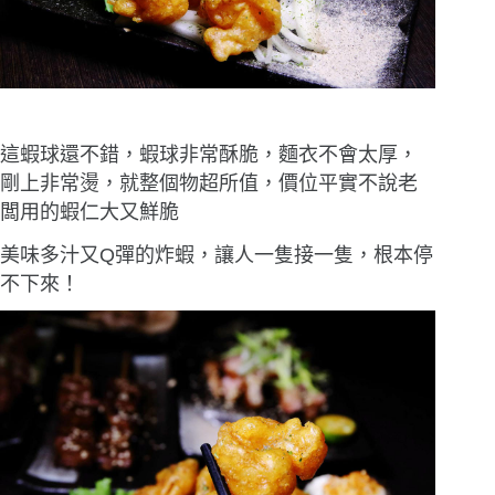
這蝦球還不錯，蝦球非常酥脆，麵衣不會太厚，
剛上非常燙，就整個物超所值，價位平實不說老
闆用的蝦仁大又鮮脆
美味多汁又Q彈的炸蝦，讓人一隻接一隻，根本停
不下來！