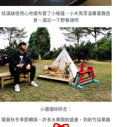
桔滿緣很用心地還布置了小帳蓬、小木馬等溫馨童趣造
景，滿足一下野餐魂吧
小珊珊碎碎念：
隨著秋冬季節轉換，許多水果開始盛產，到新竹採果趣