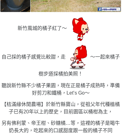
新竹風城的橘子紅了〜
自己採的橘子感覺比較甜，走
〜一起來橘子
樹步道採橘拍美照！
聽說新竹縣不少橘子果園，現在正是橘子成熟時，準備
好剪刀和鐵桶，Let’s Go〜
【桔滿緣休閒農場】於新竹縣寶山，從祖父年代種植橘
子已有20年以上的歷史，目前園區以桶柑為主，
另有佛利蒙、帝王柑、砂糖橘…等，這裡的橘子是喝牛
奶長大的，吃起來的口感甜度跟一般的橘子不同