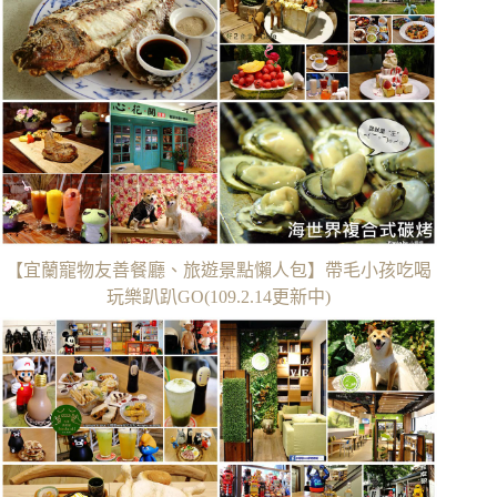
【宜蘭寵物友善餐廳、旅遊景點懶人包】帶毛小孩吃喝
玩樂趴趴GO(109.2.14更新中)