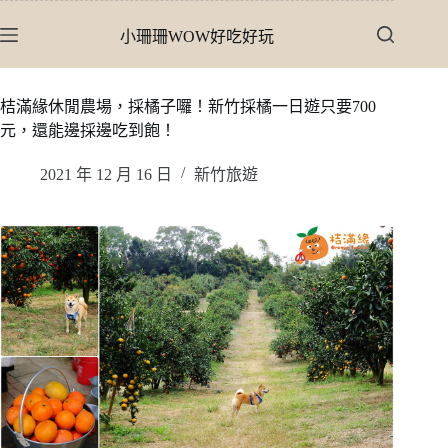
跳
小珊珊WOW好吃好玩
至
主
要
桔滿緣休閒農場，採橘子囉！新竹採橘一日遊只要700
內
元，還能邊採邊吃到飽！
容
2021 年 12 月 16 日
新竹旅遊