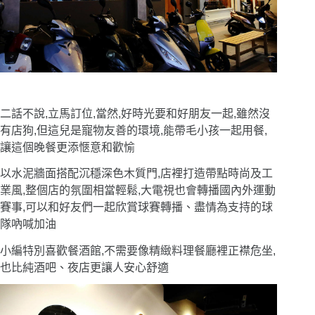
二話不說,立馬訂位,當然,好時光要和好朋友一起,雖然沒
有店狗,但這兒是寵物友善的環境,能帶毛小孩一起用餐,
讓這個晚餐更添愜意和歡愉
以水泥牆面搭配沉穩深色木質門,店裡打造帶點時尚及工
業風,整個店的氛圍相當輕鬆,大電視也會轉播國內外運動
賽事,可以和好友們一起欣賞球賽轉播、盡情為支持的球
隊吶喊加油
小編特別喜歡餐酒館,不需要像精緻料理餐廳裡正襟危坐,
也比純酒吧、夜店更讓人安心舒適