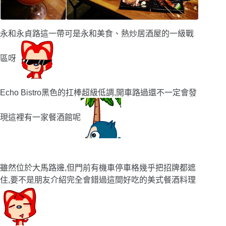
永和永貞路這一帶可是永和美食、熱炒居酒屋的一級戰
區呀
Echo Bistro黑色的扛棒超級低調,開車路過還不一定會發
現這裡有一家餐酒館呢
雖然位於大馬路邊,但門前有機車停車格幾乎把招牌都遮
住,要不是朋友介紹完全會錯過這間好吃的美式餐酒料理