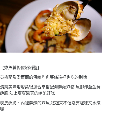
【炸魚薯條佐塔塔醬】
英格蘭及愛爾蘭的傳統炸魚薯條這裡也吃的到唷
清爽美味塔塔醬很適合來搭配海鮮類炸物,魚排炸至金黃
酥脆,沾上塔塔醬真的絕配好吃
表皮酥脆、內裡鮮嫩的炸魚,吃起來不但沒有腥味又水嫩
呢