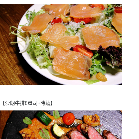
【沙朗牛排8盎司+時蔬】