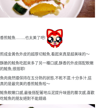
香煎鮭魚
……
..也太美了吧!
煎成金黃色外皮的超厚切鮭魚,看起來真是超美味的〜
酥脆的鮭魚吃起來多了另一種口感,酥香的外皮搭配軟嫩
的鮭魚,很搭耶!
魚肉竟然還保持在五分熟的狀態,不乾不澀,十分多汁,這
真的是最完美的香煎鮭魚啦〜
鮭魚軟嫩口感,最後搭配著地瓜泥提升味道的層次感,喜歡
吃鮭魚的朋友絕對不能錯過