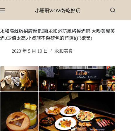
跳
小珊珊WOW好吃好玩
至
主
要
永和隱藏版招牌超低調!永和必訪風格餐酒館,大啖美餐美
內
酒,CP值太高,小資族不傷荷包的首選!(已歇業)
容
2023 年 5 月 10 日
永和美食