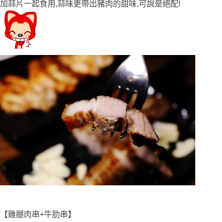
加蒜片一起食用,蒜味更帶出豬肉的甜味,可說是絕配!
【雞腿肉串+牛肋串】