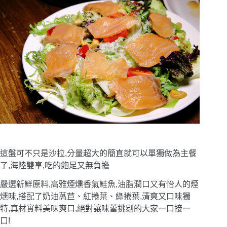
這盤可不只是沙拉,分量超大的簡直就可以單獨做為主餐
了,海陸雙享,吃的飽足又無負擔
嚴選新鮮原料,高雅煙燻香氣鮭魚,油脂潤口又有怡人的煙
燻味,搭配了奶油萵苣、紅捲葉、綠捲葉,清爽又口味獨
特,真材實料美味爽口,絕對讓味蕾挑剔的大家一口接一
口!