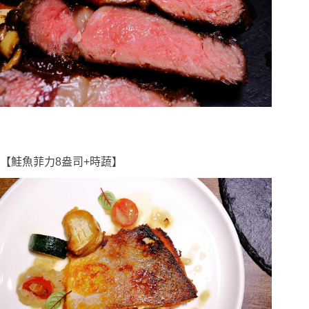
【鮭魚菲力8盎司+時蔬】