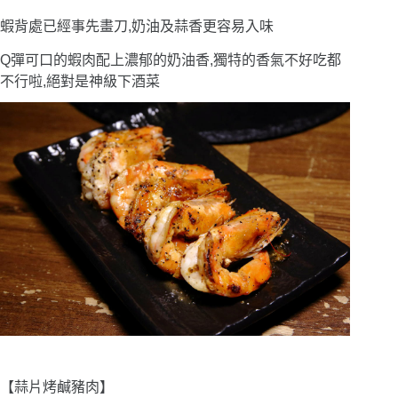
蝦背處已經事先畫刀,奶油及蒜香更容易入味
Q彈可口的蝦肉配上濃郁的奶油香,獨特的香氣不好吃都
不行啦,絕對是神級下酒菜
【蒜片烤鹹豬肉】