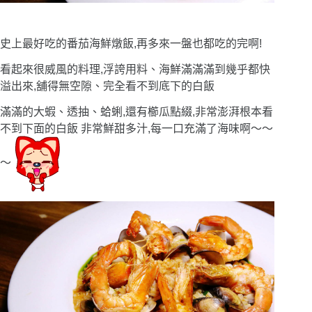
史上最好吃的番茄海鮮燉飯,再多來一盤也都吃的完啊!
看起來很威風的料理,浮誇用料、海鮮滿滿滿到幾乎都快
溢出來,舖得無空隙、完全看不到底下的白飯
滿滿的大蝦、透抽、蛤蜊,還有櫛瓜點綴,非常澎湃根本看
不到下面的白飯 非常鮮甜多汁,每一口充滿了海味啊〜〜
〜