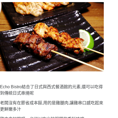
Echo Bistro結合了日式與西式餐酒館的元素,還可以吃得
到傳統日式串燒呢
老闆沒有在節省成本餒,用的是雞腿肉,讓雞串口感吃起來
更鮮嫩多汁