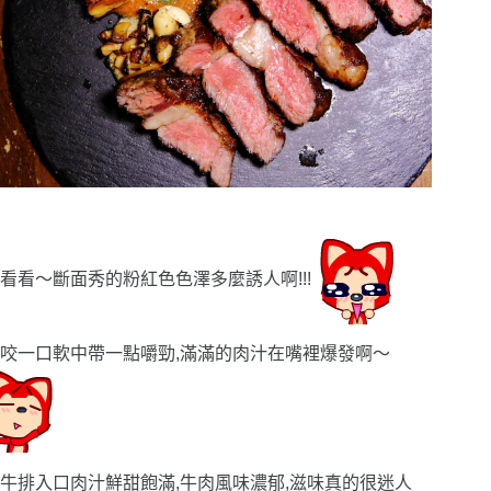
看看〜斷面秀的粉紅色色澤多麼誘人啊!!!
咬一口軟中帶一點嚼勁,滿滿的肉汁在嘴裡爆發啊〜
牛排入口肉汁鮮甜飽滿,牛肉風味濃郁,滋味真的很迷人