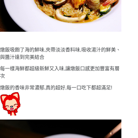
燉飯吸飽了海的鮮味,夾帶淡淡香料味,吸收湯汁的鮮美、
與醬汁達到完美結合
每一樣海鮮都超級新鮮又入味,讓燉飯口感更加豐富有層
次
燉飯的香味非常濃郁,真的超好,每一口吃下都超滿足!