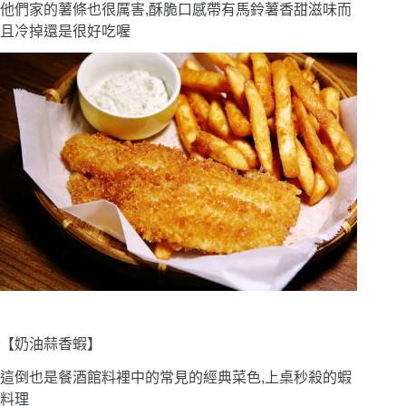
他們家的薯條也很厲害,酥脆口感帶有馬鈴薯香甜滋味而
且冷掉還是很好吃喔
【奶油蒜香蝦】
這倒也是餐酒館料裡中的常見的經典菜色,上桌秒殺的蝦
料理