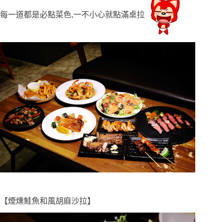
每一道都是必點菜色,一不小心就點滿桌拉
【煙燻鮭魚和風胡麻沙拉】