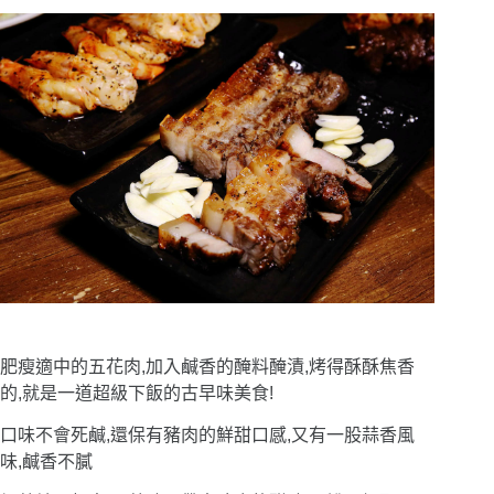
肥瘦適中的五花肉,加入鹹香的醃料醃漬,烤得酥酥焦香
的,就是一道超級下飯的古早味美食!
口味不會死鹹,還保有豬肉的鮮甜口感,又有一股蒜香風
味,鹹香不膩