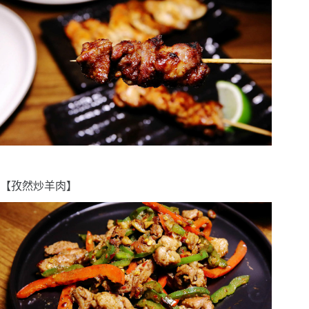
【孜然炒羊肉】