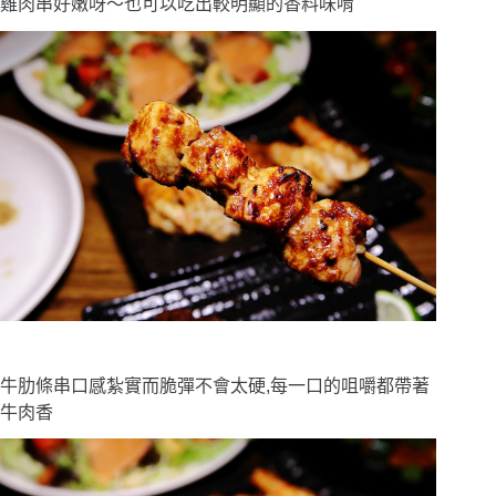
雞肉串好嫩呀〜也可以吃出較明顯的香料味唷
牛肋條串口感紮實而脆彈不會太硬,每一口的咀嚼都帶著
牛肉香