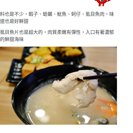
料也是不少，蝦子、蛤蠣、魷魚、蚵仔、虱目魚肉，味
道也是好鮮甜
虱目魚片也是超大的，肉質柔嫩有彈性，入口有著濃郁
的鮮甜海味