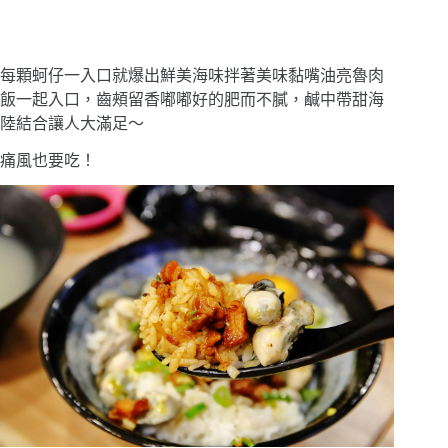
每顆蚵仔一入口就爆出鮮美海味拌著美味黏嘴油亮魯肉
飯一起入口，齒頰留香嘟嘟好的肥而不膩，鹹中帶甜海
陸結合讓人大滿足〜
痛風也要吃！