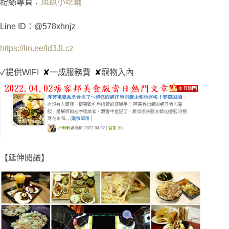
粉絲專頁：
旭镹小吃鋪
Line ID：@578xhnjz
https://lin.ee/Id3JLcz
✓
提供WIFI
✘
一成服務費
✘
寵物入內
【延伸閱讀】