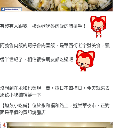
有沒有人跟我一樣喜歡吃魯肉飯的請舉手！
阿義魯肉飯的蚵仔魯肉蓋飯，是華西街老字號美食，飄
香半世紀了，相信很多朋友都吃過吧
沒想到在永和也發現一間，擇日不如撞日，今天就來去
旭镹小吃鋪嚐鮮一下
【旭镹小吃鋪】位於永和福和路上，近樂華夜市，正對
面是平價的黃記燒臘店