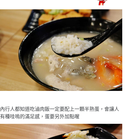
內行人都知道吃滷肉飯一定要配上一顆半熟蛋，會讓人
有種哇嗚的滿足感，蛋要另外加點喔