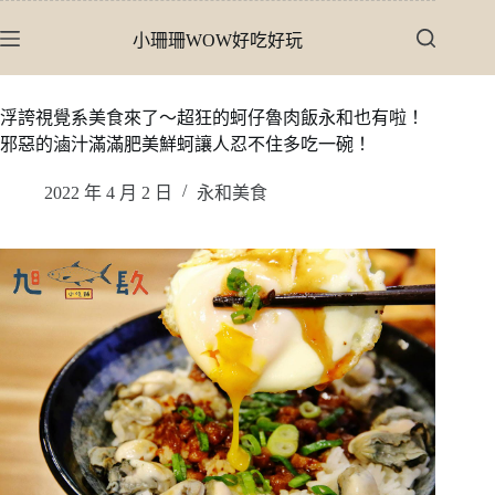
跳
小珊珊WOW好吃好玩
至
主
要
浮誇視覺系美食來了〜超狂的蚵仔魯肉飯永和也有啦！
內
邪惡的滷汁滿滿肥美鮮蚵讓人忍不住多吃一碗！
容
2022 年 4 月 2 日
永和美食