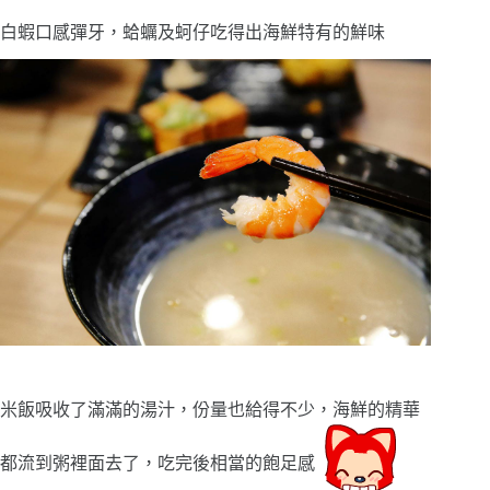
白蝦口感彈牙，蛤蠣及蚵仔吃得出海鮮特有的鮮味
米飯吸收了滿滿的湯汁，份量也給得不少，海鮮的精華
都流到粥裡面去了，吃完後相當的飽足感