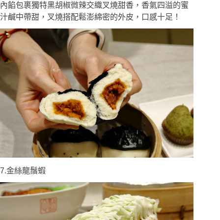
內餡包裹獨特黑胡椒微辣交織叉燒甜香，香氣四溢的蜜
汁鹹中帶甜，叉燒搭配鬆澎綿密的外皮，口感十足！
7.金絲龍鬚蝦