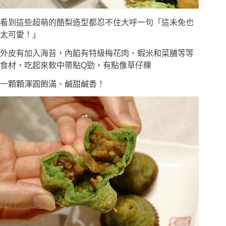
看到這些超萌的酪梨造型都忍不住大呼一句「這未免也
太可愛！」
外皮有加入海苔，內餡有特級梅花肉、蝦米和菜脯等等
食材，吃起來軟中帶點Q勁，有點像草仔粿
一顆顆渾圓飽滿、鹹甜鹹香！