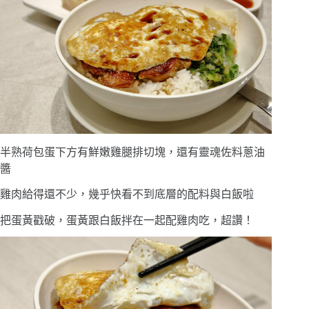
半熟荷包蛋下方有鮮嫩雞腿排切塊，還有靈魂佐料蔥油
醬
雞肉給得還不少，幾乎快看不到底層的配料與白飯啦
把蛋黃戳破，蛋黃跟白飯拌在一起配雞肉吃，超讚！