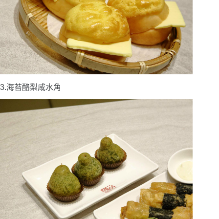
3.海苔酪梨咸水角