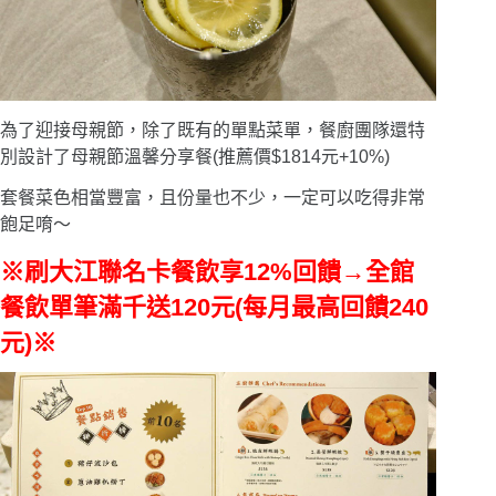
為了迎接母親節，除了既有的單點菜單，餐廚團隊還特
別設計了母親節溫馨分享餐(推薦價$1814元+10%)
套餐菜色相當豐富，且份量也不少，一定可以吃得非常
飽足唷〜
※刷大江聯名卡餐飲享12%回饋→全館
餐飲單筆滿千送120元(每月最高回饋240
元)※