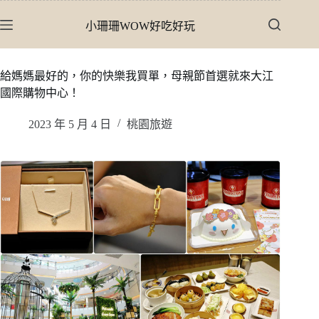
跳
小珊珊WOW好吃好玩
至
主
要
給媽媽最好的，你的快樂我買單，母親節首選就來大江
內
國際購物中心！
容
2023 年 5 月 4 日
桃園旅遊