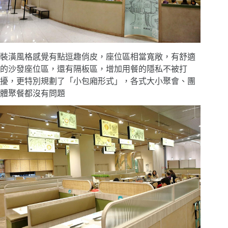
裝潢風格感覺有點逗趣俏皮，座位區相當寬敞，有舒適
的沙發座位區，還有隔板區，增加用餐的隱私不被打
擾，更特別規劃了「小包廂形式」，各式大小聚會、團
體聚餐都沒有問題