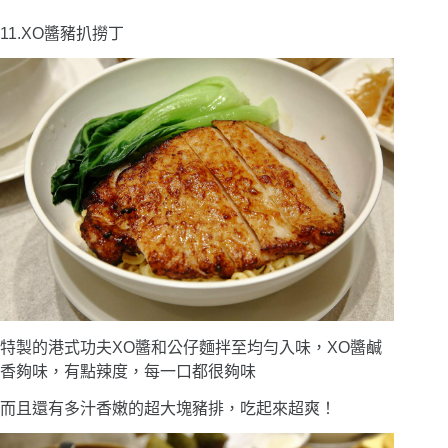
11.XO醬豬扒撈丁
特製的港式功夫XO醬和公仔麵拌至均勻入味，XO醬鹹
香夠味，有點辣度，每一口都很夠味
而且還有多汁香嫩的超大塊豬排，吃起來超爽！