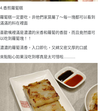
4.
香煎蘿蔔糕
蘿蔔糕一定要吃，非他們家莫屬了〜每一塊都可以看到
滿滿的料在裡面
喜歡嘴裡滿是濃濃的米香和蘿蔔的香甜，而且竟然還可
以吃到蘿蔔塊！！
濃濃的蘿蔔清香，入口即化，又綿又密又厚的口感
來點點心如果沒吃到哪真是太可惜啦
………