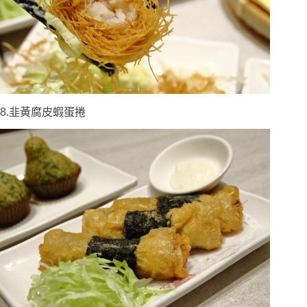
8.韭黃腐皮蝦蛋捲