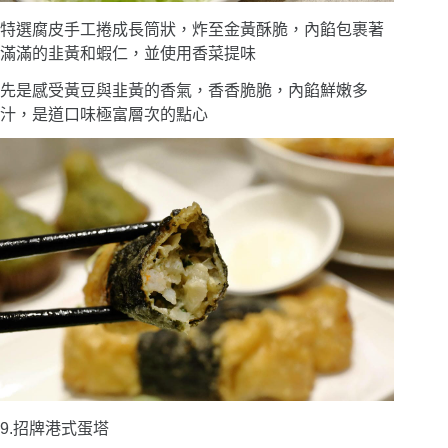
特選腐皮手工捲成長筒狀，炸至金黃酥脆，內餡包裹著
滿滿的韭黃和蝦仁，並使用香菜提味
先是感受黃豆與韭黃的香氣，香香脆脆，內餡鮮嫩多
汁，是道口味極富層次的點心
9.招牌港式蛋塔