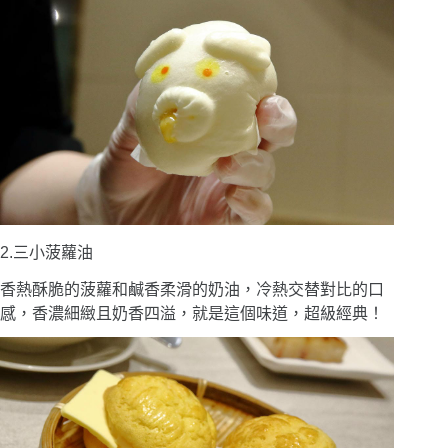
2.三小菠蘿油
香熱酥脆的菠蘿和鹹香柔滑的奶油，冷熱交替對比的口
感，香濃細緻且奶香四溢，就是這個味道，超級經典！