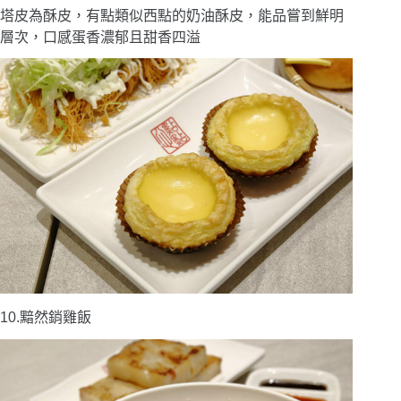
塔皮為酥皮，有點類似西點的奶油酥皮，能品嘗到鮮明
層次，口感蛋香濃郁且甜香四溢
10.黯然銷雞飯