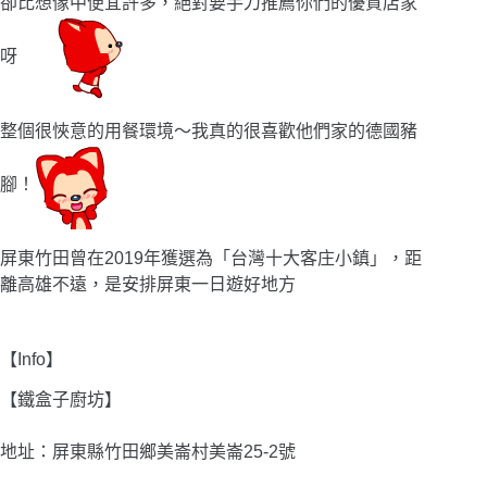
卻比想像中便宜許多，絕對要手刀推薦你們的優質店家
呀
整個很悏意的用餐環境〜我真的很喜歡他們家的德國豬
腳！
屏東竹田曾在2019年獲選為「台灣十大客庄小鎮」，距
離高雄不遠，是安排屏東一日遊好地方
【Info】
【鐵盒子廚坊】
地址：屏東縣竹田鄉美崙村美崙25-2號