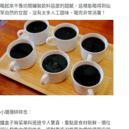
喝起來不像坊間罐裝飲料這麼的甜膩，這裡能喝得到仙
草自然的甘甜，沒有太多人工甜味，喝完非常消暑！
小珊珊碎碎念：
鐵盒子無菜單料道道令人驚喜，重點是食材新鮮、價位