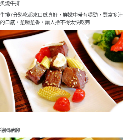
炙燒牛排
牛排7分熟吃起來口感真好，鮮嫩中帶有嚼勁，豐富多汁
的口感，愈嚼愈香，讓人捨不得太快吃完
德國豬腳