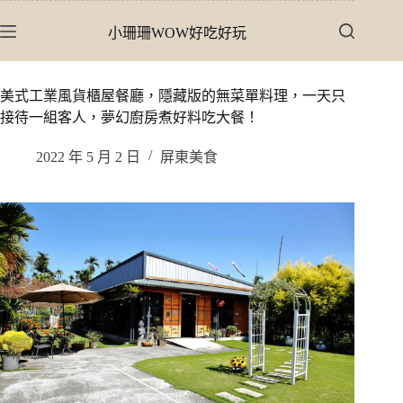
跳
小珊珊WOW好吃好玩
至
主
要
美式工業風貨櫃屋餐廳，隱藏版的無菜單料理，一天只
內
接待一組客人，夢幻廚房煮好料吃大餐！
容
2022 年 5 月 2 日
屏東美食