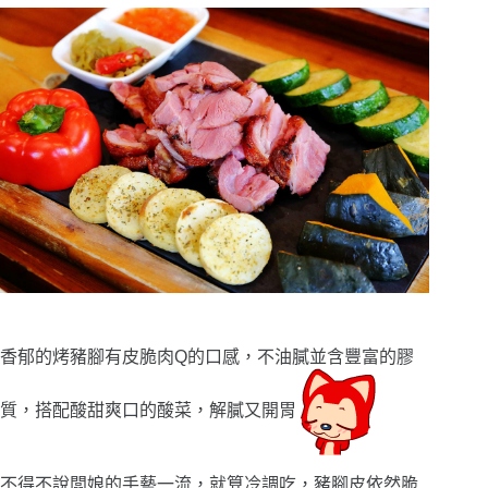
香郁的烤豬腳有皮脆肉Q的口感，不油膩並含豐富的膠
質，搭配酸甜爽口的酸菜，解膩又開胃
不得不說闆娘的手藝一流，就算冷調吃，豬腳皮依然脆