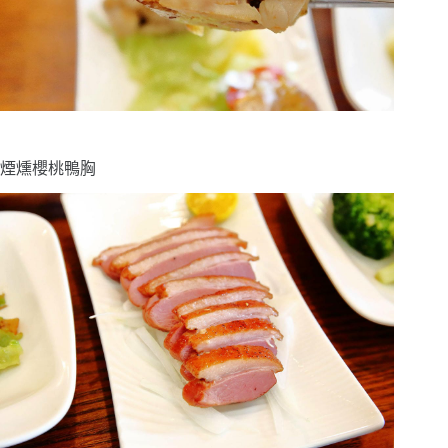
煙燻櫻桃鴨胸