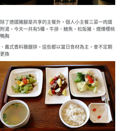
除了德國豬腳是共享的主餐外，個人小主餐三菜一肉還
附湯，今天一共有5種，牛排、鯖魚、松阪豬、煙燻櫻桃
鴨胸
、義式香料雞腿排，這些都以當日食材為主，會不定期
更換