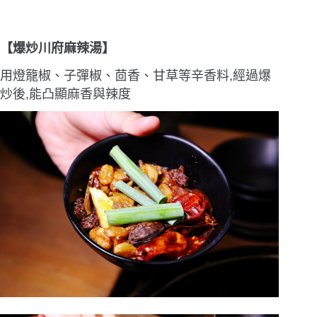
【爆炒川府麻辣湯】
用燈籠椒、子彈椒、茴香、甘草等辛香料,經過爆
炒後,能凸顯麻香與辣度