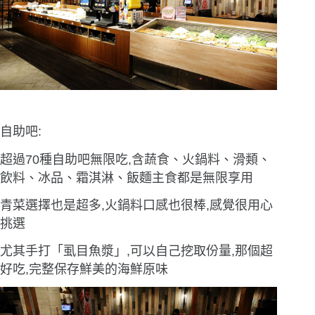
自助吧:
超過70種自助吧無限吃,含蔬食、火鍋料、滑類、
飲料、冰品、霜淇淋、飯麵主食都是無限享用
青菜選擇也是超多,火鍋料口感也很棒,感覺很用心
挑選
尤其手打「虱目魚漿」,可以自己挖取份量,那個超
好吃,完整保存鮮美的海鮮原味