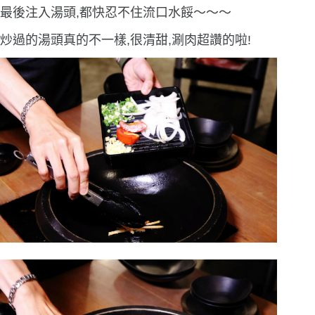
最後注入湯頭,都快忍不住流口水餒〜〜〜
炒過的湯頭真的不一樣,很清甜,涮肉超讚的啦!