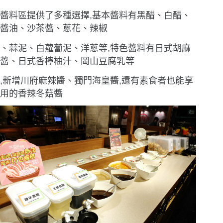
醬料區提供了多種選擇,基本醬料有黑醋、白醋、
醬油、沙茶醬、蔥花、辣椒
、蒜泥
、白蘿蔔泥、洋蔥等,特色醬料有日式胡麻
醬、日式香檸柚汁、岡山豆腐乳等
,新增川府麻辣醬、獨門海皇醬,還有素食者也能享
用的香辣冬菇醬