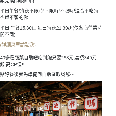
數兌換(詳閱app)
平日午餐/宵夜不限時!不限時!不限時!適合不吃宵
夜睡不著的你
平日:午餐15:30止;每日宵夜21:30起(依各店營業時
間不同)
(詳細菜單請點我)
40多種蔬菜自助吧吃到飽只要268元,套餐349元
起,高CP值!!!
點好餐後就先準備到自助區取餐囉〜