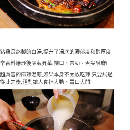
豬雞骨熬製的白湯,提升了湯底的濃郁度和醇厚度
辛香料爆炒後底蘊昇華,辣口、帶勁、舌尖酥麻!
超厲害的麻辣湯底,如果本身不太敢吃辣,只要試過
從此之後,絕對讓人食指大動、胃口大開!