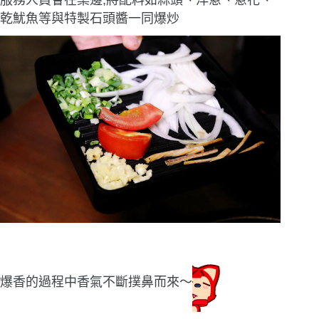
服務人員會在桌邊,將配料如蒜頭、洋蔥、蔥花、
乾魷魚等與特製石頭醬一同爆炒
爆香的過程中香氣不斷撲鼻而來〜