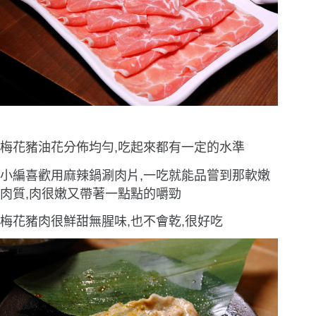
梅花豬油花分佈均勻,吃起來都有一定的水準
小編喜歡用麻辣鍋涮肉片,一吃就能品嘗到那軟嫩
肉質,肉很嫩又帶著一點點的嚼勁
梅花豬肉很鮮甜無腥味,也不會乾,很好吃