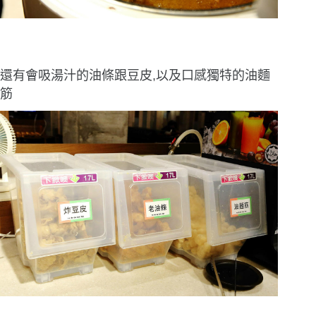
還有會吸湯汁的油條跟豆皮,以及口感獨特的油麵
筋