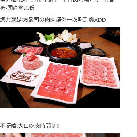
禮-國產豬乙份
總共就是35盎司の肉肉讓你一次吃到爽XDD
不囉嗦,大口吃肉時間到!!