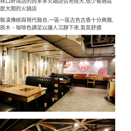
林口昕境店的肉多多火鍋店佔地很大,很少看過這
麼大間的火鍋店
裝潢傳統與現代融合,一區一區古色古香十分典雅,
原木、咖啡色調足以讓人沉靜下來,氣氛舒適