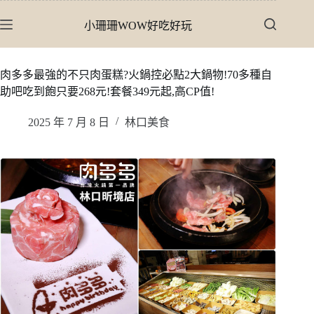
跳
小珊珊WOW好吃好玩
至
主
要
肉多多最強的不只肉蛋糕?火鍋控必點2大鍋物!70多種自
內
助吧吃到飽只要268元!套餐349元起,高CP值!
容
2025 年 7 月 8 日
林口美食