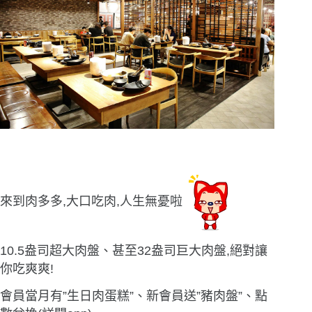
來到肉多多,大口吃肉,人生無憂啦
10.5盎司超大肉盤、甚至32盎司巨大肉盤,絕對讓
你吃爽爽!
會員當月有”生日肉蛋糕”、新會員送”豬肉盤”、點