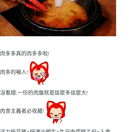
肉多多真的肉多多啦!
肉多的嚇人!
沒看錯,一份的肉盤就是這麼多這麼大!
肉食主義者必收藏!
活力梅花豬+紐澳沙朗牛+生日肉蛋糕乙份+入會