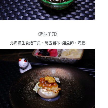
《海味干貝》
北海道生食級干貝、磯雪昆布+鮭魚卵、海膽