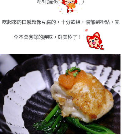
吃到(灑花
)
吃起來的口感超像豆腐的，十分軟綿，濃郁到極點，完
全不會有餘的腥味，鮮美極了！