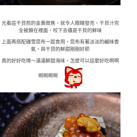
光看這干貝煎的金黃微焦，就令人眼睛發亮，干貝汁完
全被鎖在裡面，咬下去儘是干貝的鮮味
上面再搭配磯雪昆布一起食用，昆布有著淡淡的鹹味香
氣，與干貝的鮮甜剛剛好耶
真的好好吃唷〜滿滿鮮甜海味，怎麼可以這麼好吃啊啊
啊啊啊啊