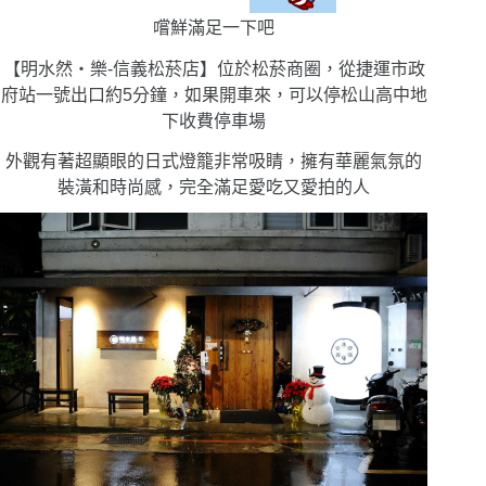
嚐鮮滿足一下吧
【明水然・樂-信義松菸店】位於松菸商圈，從捷運市政
府站一號出口約5分鐘，如果開車來，可以停松山高中地
下收費停車場
外觀有著超顯眼的日式燈籠非常吸睛，擁有華麗氣氛的
裝潢和時尚感，完全滿足愛吃又愛拍的人