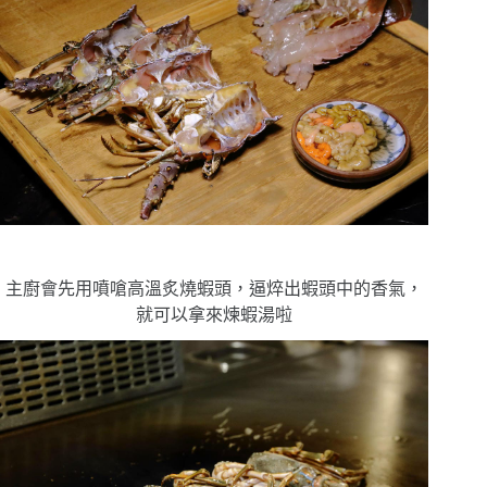
主廚會先用噴嗆高溫炙燒蝦頭，逼焠出蝦頭中的香氣，
就可以拿來煉蝦湯啦