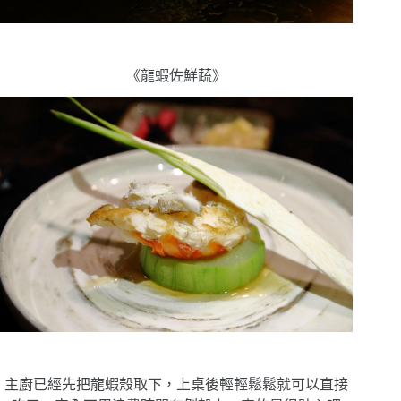
《龍蝦佐鮮蔬》
主廚已經先把龍蝦殼取下，上桌後輕輕鬆鬆就可以直接