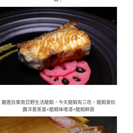
嚴選自東南亞野生活龍蝦，今天龍蝦有三吃，龍蝦膏松
露洋蔥蒸蛋+龍蝦味噌湯+龍蝦鮮蔬