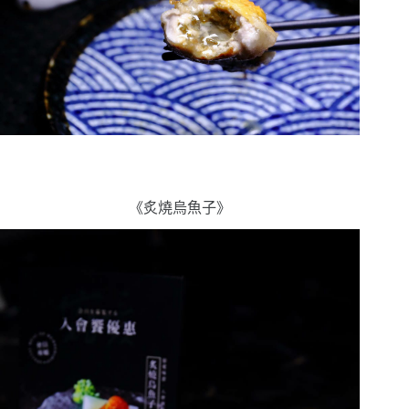
《炙燒烏魚子》