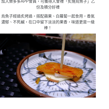
加入樂多多APP會員，可獲得入會禮「炙燒烏魚子」乙
份及積分好禮
烏魚子經過炙烤過，搭配蘋果、白蘿蔔一起食用，香氣
濃郁、不死鹹，在口中留下淡淡的果香，味道更是一級
棒！