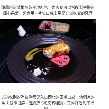
蓮藕用甜菜根醃製呈現紅色，魚肉還可以搭配著旁邊的
開心果醬一起食用，香氣口感上更是充滿味覺的驚喜
以前吃到的海鱺魚都偏入口即化的柔嫩口感，他們家的
魚肉很嫩很鮮，還保有Q脆又有嚼勁，真的好吃到不行
啊！