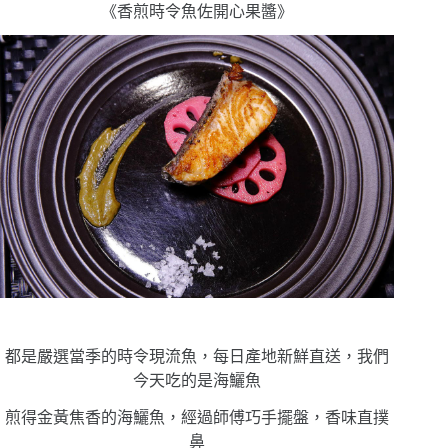
《香煎時令魚佐開心果醬》
都是嚴選當季的時令現流魚，每日產地新鮮直送，我們
今天吃的是海鱺魚
煎得金黃焦香的海鱺魚，經過師傅巧手擺盤，香味直撲
鼻