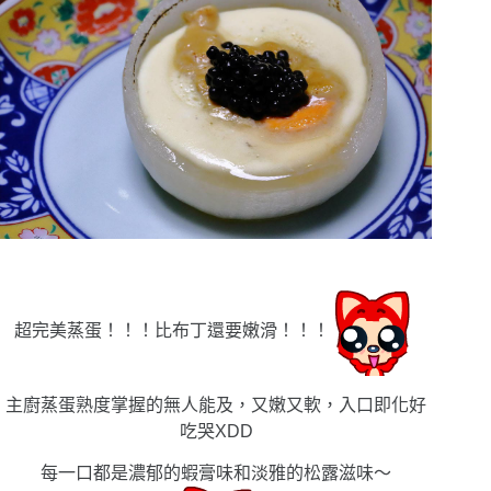
超完美蒸蛋！！！比布丁還要嫩滑！！！
主廚蒸蛋熟度掌握的無人能及，又嫩又軟，入口即化好
吃哭XDD
每一口都是濃郁的蝦膏味和淡雅的松露滋味〜