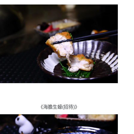
《海膽生蠔(招待)》