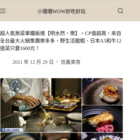
跳
小珊珊WOW好吃好玩
至
主
要
超人氣無菜單鐵板燒【明水然・樂】，CP值超高，來自
內
全台最大火鍋集團樂多多，野生活龍蝦、日本A5和牛12
容
道菜只要1600元！
2021 年 12 月 29 日
信義美食