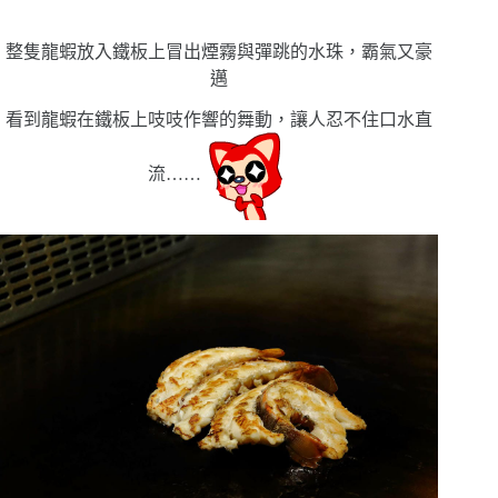
整隻龍蝦放入鐵板上冒出煙霧與彈跳的水珠，霸氣又豪
邁
看到龍蝦在鐵板上吱吱作響的舞動，讓人忍不住口水直
流
……