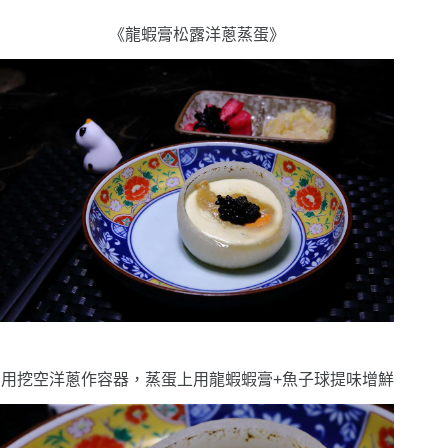
《龍蝦膏松露洋蔥蒸蛋》
用挖空洋蔥作容器，蒸蛋上用龍蝦蝦膏+魚子球提味增鮮