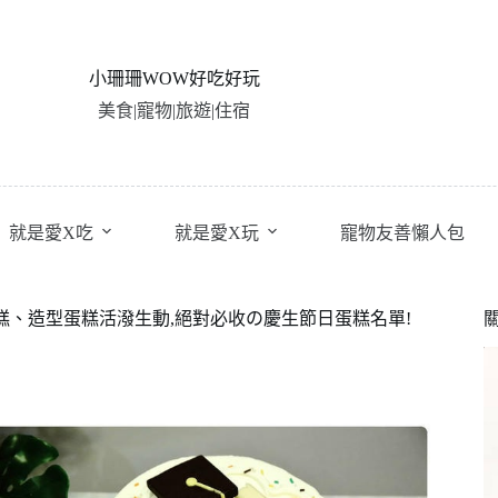
小珊珊WOW好吃好玩
美食|寵物|旅遊|住宿
就是愛X吃
就是愛X玩
寵物友善懶人包
糕、造型蛋糕活潑生動,絕對必收の慶生節日蛋糕名單!