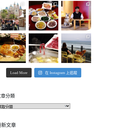
Load More
在 Instagram 上追蹤
文章分類
文
章
分
類
最新文章