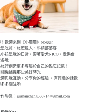
！歡迎來到《小珊珊》blogger
我是吃貨、旅遊達人、斜槓部落客
毛小孩是我的日常，帶著愛犬NICO，走遍台
灣各地
為旅行創造更多專屬於自己的難忘記憶！
用相機捕捉那些美好時光
歡迎與我互動，分享你的經驗 ，有興趣的話歡
迎多多關注喲
合作聯繫：
juishanchang660714@gmail.com