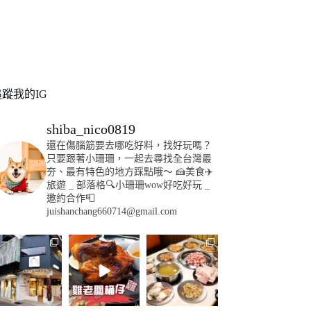
追蹤我的IG
shiba_nico0819
還在傷腦筋要去哪吃好料，找好玩嗎？
只要跟著小珊珊，一起去尋找全台灣最
夯、最有特色的地方踩點哦～
🍰美食✈️
旅遊
_
部落格🔍小珊珊wow好吃好玩
_
邀約合作📮
juishanchang660714@gmail.com