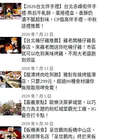
【2026台北伴手禮】台北赤峰街伴手
禮-熊后牛軋餅、蛋捲禮盒，香酥奶
濃不膩超對味，CP值高伴手禮、中秋
送禮推薦！
2026 年 7 月 22 日
【台北桶仔雞推薦】雞老闆桶仔雞長
春店，來雞老闆送你吃桶仔雞！市區
就可以吃到美味烤雞，不用大老遠跑
到郊區
2026 年 7 月 13 日
【龍潭烤肉吃到飽】豬對有燒烤龍潭
店，只要299元，超過80種食材讓你
無限取用呷免驚！
2026 年 7 月 1 日
【嘉義景點】歐樂沃築夢城堡，以巧
克力為主題的粉紅城堡觀光工廠，IG
最夯打卡點！
2026 年 6 月 30 日
【板橋美食】呈信鵝肉板橋中山店，
永和排隊名店「呈信鵝肉」終於來板