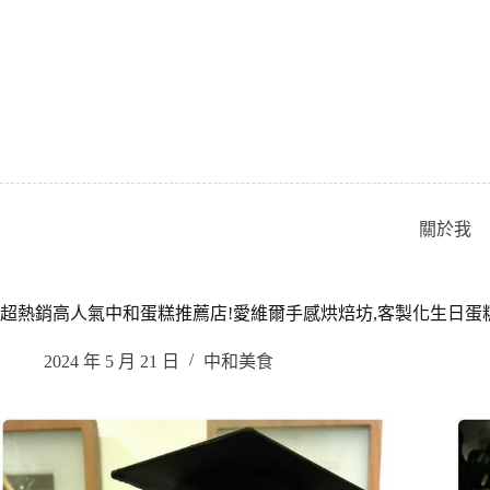
跳
至
主
要
內
容
關於我
超熱銷高人氣中和蛋糕推薦店!愛維爾手感烘焙坊,客製化生日蛋
2024 年 5 月 21 日
中和美食