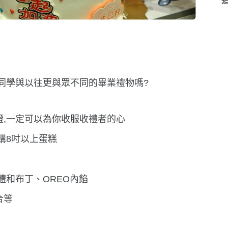
同學與以往更與眾不同的畢業禮物嗎?
證,一定可以為你收服收禮者的心
購8吋以上蛋糕
體和布丁、OREO內餡
合等