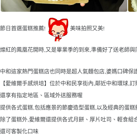
節日首選蛋糕推薦!
美味拍照又美!
燦紅的鳳凰花開時,又是畢業季的到來,準備好了送老師與
中和這家熱門蛋糕店也同時是超人氣麵包店,婆媽口碑保
【愛維爾手感烘培】位於中和民享街內,鄰近中和環球,訂
還享有指定地區、區域外送服務喔
提供各式蛋糕,包括應景的節慶造型蛋糕,以及經典的蛋糕
除了蛋糕外,愛維爾還提供各式月餅、厚片吐司、輕食組
還可客製化口味