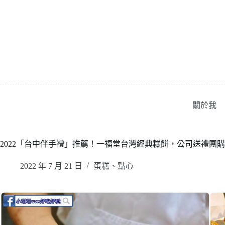
跳
至
主
要
內
容
關於我
2022「台中伴手禮」推薦！一福堂台灣經典糕餅，公司送禮團
2022 年 7 月 21 日
蛋糕、點心