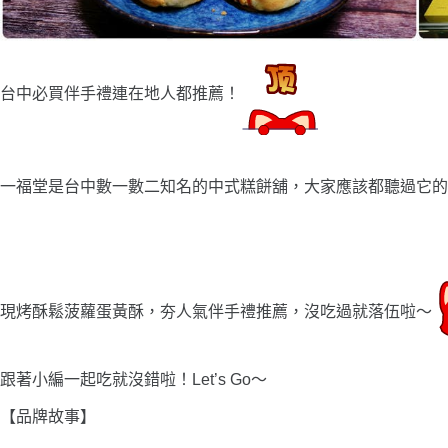
台中必買伴手禮連在地人都推薦！
一福堂是台中數一數二知名的中式糕餅舖，大家應該都聽過它的
現烤酥鬆菠蘿蛋黃酥，夯人氣伴手禮推薦，沒吃過就落伍啦〜
跟著小編一起吃就沒錯啦！Let’s Go〜
【品牌故事】