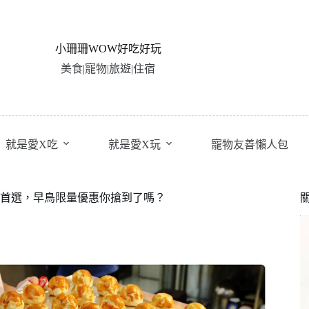
小珊珊WOW好吃好玩
美食|寵物|旅遊|住宿
就是愛X吃
就是愛X玩
寵物友善懶人包
購首選，早鳥限量優惠你搶到了嗎？