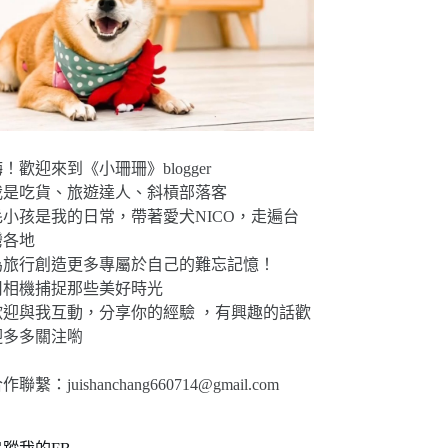
！歡迎來到《小珊珊》blogger
我是吃貨、旅遊達人、斜槓部落客
毛小孩是我的日常，帶著愛犬NICO，走遍台
灣各地
為旅行創造更多專屬於自己的難忘記憶！
用相機捕捉那些美好時光
歡迎與我互動，分享你的經驗 ，有興趣的話歡
迎多多關注喲
合作聯繫：
juishanchang660714@gmail.com