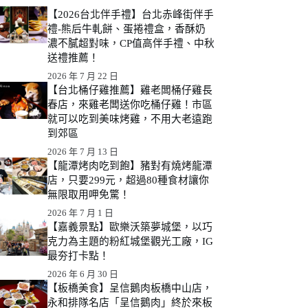
【2026台北伴手禮】台北赤峰街伴手
禮-熊后牛軋餅、蛋捲禮盒，香酥奶
濃不膩超對味，CP值高伴手禮、中秋
送禮推薦！
2026 年 7 月 22 日
【台北桶仔雞推薦】雞老闆桶仔雞長
春店，來雞老闆送你吃桶仔雞！市區
就可以吃到美味烤雞，不用大老遠跑
到郊區
2026 年 7 月 13 日
【龍潭烤肉吃到飽】豬對有燒烤龍潭
店，只要299元，超過80種食材讓你
無限取用呷免驚！
2026 年 7 月 1 日
【嘉義景點】歐樂沃築夢城堡，以巧
克力為主題的粉紅城堡觀光工廠，IG
最夯打卡點！
2026 年 6 月 30 日
【板橋美食】呈信鵝肉板橋中山店，
永和排隊名店「呈信鵝肉」終於來板