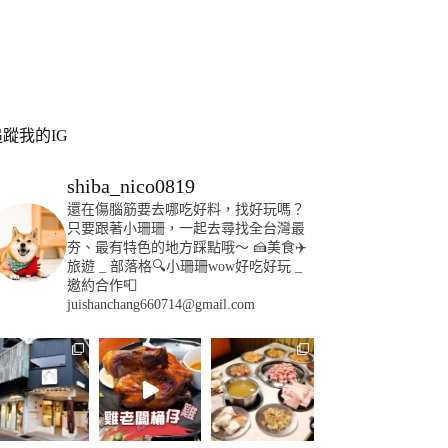
追蹤我的IG
shiba_nico0819
還在傷腦筋要去哪吃好料，找好玩嗎？
只要跟著小珊珊，一起去尋找全台灣最
夯、最有特色的地方踩點哦～
🍰美食✈️
旅遊
_
部落格🔍小珊珊wow好吃好玩
_
邀約合作📮
juishanchang660714@gmail.com