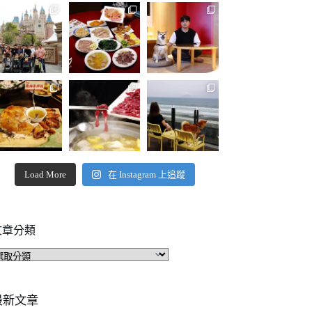
Load More
在 Instagram 上追蹤
文章分類
文
章
分
類
最新文章