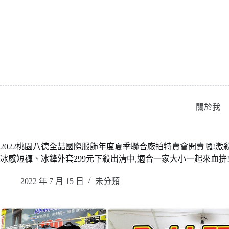
跳
至
主
要
內
容
關於我
2022桃園八德全喆國際服飾年度夏季聯合廠拍特賣會開賣囉!激
冰感短褲、冰鋒外套299元下殺出清中,適合一家大小一起來血拚
2022 年 7 月 15 日
未分類