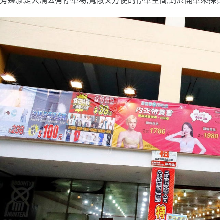
旁邊就是大湳公有停車場,寬敞又方便的停車空間,對於開車來採