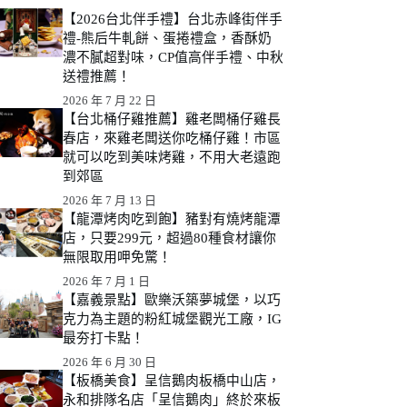
【2026台北伴手禮】台北赤峰街伴手
禮-熊后牛軋餅、蛋捲禮盒，香酥奶
濃不膩超對味，CP值高伴手禮、中秋
送禮推薦！
2026 年 7 月 22 日
【台北桶仔雞推薦】雞老闆桶仔雞長
春店，來雞老闆送你吃桶仔雞！市區
就可以吃到美味烤雞，不用大老遠跑
到郊區
2026 年 7 月 13 日
【龍潭烤肉吃到飽】豬對有燒烤龍潭
店，只要299元，超過80種食材讓你
無限取用呷免驚！
2026 年 7 月 1 日
【嘉義景點】歐樂沃築夢城堡，以巧
克力為主題的粉紅城堡觀光工廠，IG
最夯打卡點！
2026 年 6 月 30 日
【板橋美食】呈信鵝肉板橋中山店，
永和排隊名店「呈信鵝肉」終於來板