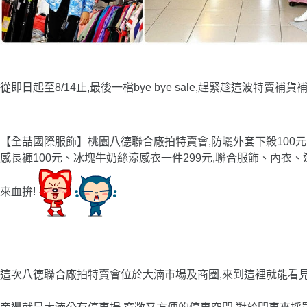
從即日起至8/14止,最後一檔bye bye sale,趕緊趁這波特賣補貨
【全喆國際服飾】桃園八德聯合廠拍特賣會,防曬外套下殺100元
感長褲100元、冰塊牛奶絲涼感衣一件299元,聯合服飾、內衣
來血拚!
這次八德聯合廠拍特賣會位於大湳市場及商圈,來到這裡就能看見