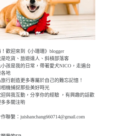
！歡迎來到《小珊珊》blogger
我是吃貨、旅遊達人、斜槓部落客
毛小孩是我的日常，帶著愛犬NICO，走遍台
灣各地
為旅行創造更多專屬於自己的難忘記憶！
用相機捕捉那些美好時光
歡迎與我互動，分享你的經驗 ，有興趣的話歡
迎多多關注喲
合作聯繫：
juishanchang660714@gmail.com