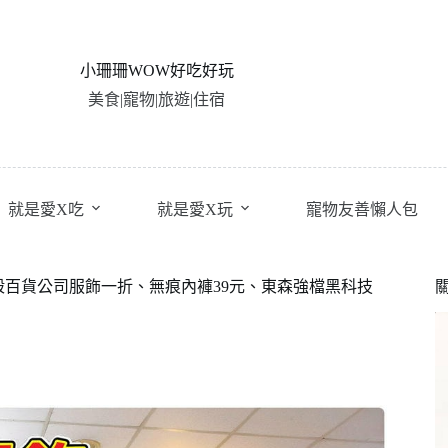
小珊珊WOW好吃好玩
美食|寵物|旅遊|住宿
就是愛X吃
就是愛X玩
寵物友善懶人包
殺百貨公司服飾一折、無痕內褲39元、東森強檔黑科技
!