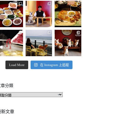
Load More
在 Instagram 上追蹤
文章分類
文
章
分
類
最新文章