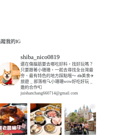
追蹤我的IG
shiba_nico0819
還在傷腦筋要去哪吃好料，找好玩嗎？
只要跟著小珊珊，一起去尋找全台灣最
夯、最有特色的地方踩點哦～
🍰美食✈️
旅遊
_
部落格🔍小珊珊wow好吃好玩
_
邀約合作📮
juishanchang660714@gmail.com