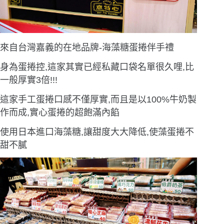
來自台灣嘉義的在地品牌-海藻糖蛋捲伴手禮
身為蛋捲控,這家其實已經私藏口袋名單很久哩,比
一般厚實3倍!!!
這家手工蛋捲口感不僅厚實,而且是以100%牛奶製
作而成,實心蛋捲的超飽滿內餡
使用日本進口海藻糖,讓甜度大大降低,使藻蛋捲不
甜不膩