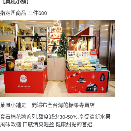
【菓風小舖】
指定區商品 三件
600
菓風小舖是一間遍布全台灣的糖果專賣店
寶石棉花糖系列,甜度減少30-50%,享受清新水果
風味軟糖,口感清爽輕盈,健康甜點的首選