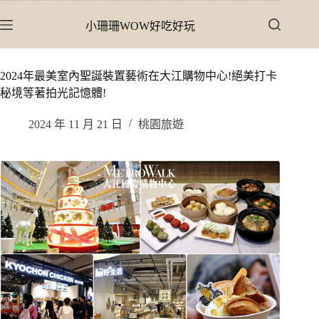
跳
小珊珊WOW好吃好玩
至
主
要
2024年最美室內聖誕裝置藝術在大江購物中心!絕美打卡
內
秘境等著拍光記憶體!
容
2024 年 11 月 21 日
桃園旅遊