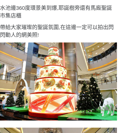
水池邊360度環景美到爆,耶誕樹旁還有馬廄聖誕
市集店櫃
帶給大家璀璨的聖誕氛圍,在這邊一定可以拍出閃
閃動人的網美照!