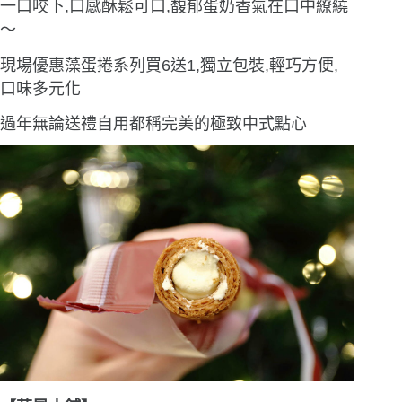
一口咬下,口感酥鬆可口,馥郁蛋奶香氣在口中繚繞
〜
現場優惠藻蛋捲系列買6送1,獨立包裝,輕巧方便,
口味多元化
過年無論送禮自用都稱完美的極致中式點心