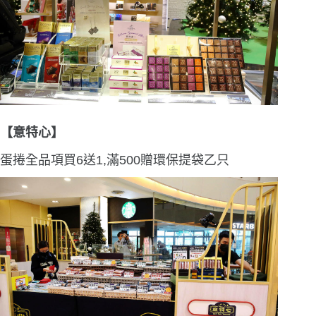
【意特心】
蛋捲全品項買
6
送
1
,滿
500
贈環保提袋乙只