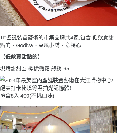
1F聖誕裝置藝術的市集品牌共4家,包含:低欸賣甜
點的、Godiva、菓風小舖、意特心
【低欸賣甜點的】
現烤甜甜圈 檸檬糖霜 熱銷 65
禮盒8入 400(不挑口味)