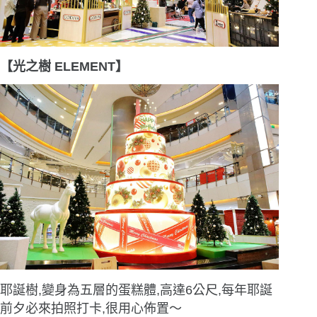
【光之樹 ELEMENT】
耶誕樹,變身為五層的蛋糕體,高達6公尺,每年耶誕
前夕必來拍照打卡,很用心佈置〜