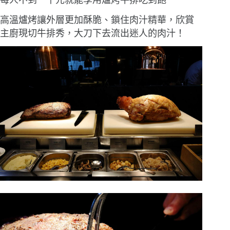
高溫爐烤讓外層更加酥脆、鎖住肉汁精華，欣賞
主廚現切牛排秀，大刀下去流出迷人的肉汁！