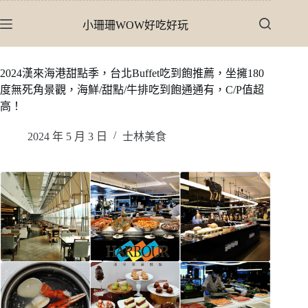
跳
小珊珊WOW好吃好玩
至
主
要
2024漢來海港甜點季，台北Buffet吃到飽推薦，坐擁180
內
度無死角景觀，海鮮/甜點/牛排吃到飽通通有，C/P值超
容
高！
2024 年 5 月 3 日
士林美食