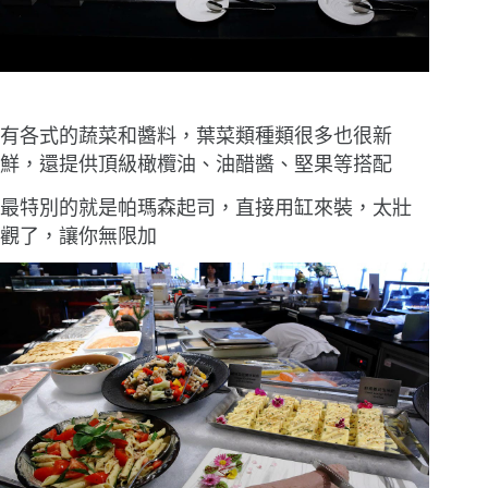
有各式的蔬菜和醬料，葉菜類種類很多也很新
鮮，還提供頂級橄欖油、油醋醬、堅果等搭配
最特別的就是帕瑪森起司，直接用缸來裝，太壯
觀了，讓你無限加