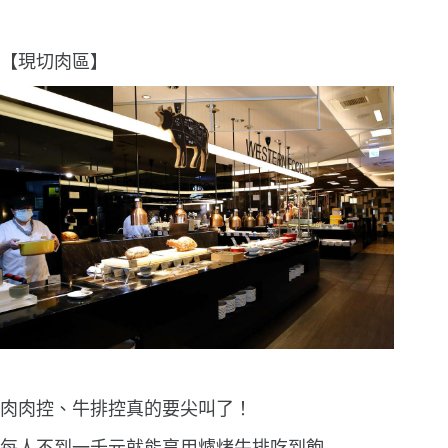
【現切肉區】
肉肉控、牛排控真的要尖叫了！
每人不到一千元就能享用爐烤牛排吃到飽