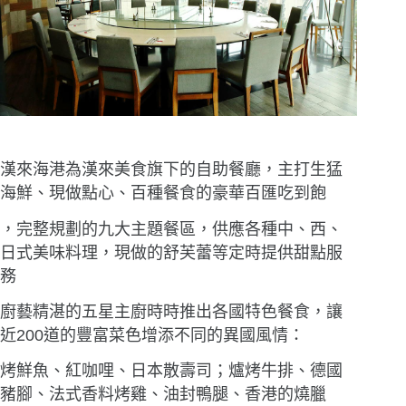
漢來海港為漢來美食旗下的自助餐廳，主打生猛
海鮮、現做點心、百種餐食的豪華百匯吃到飽
，完整規劃的九大主題餐區，供應各種中、西、
日式美味料理，現做的舒芙蕾等定時提供甜點服
務
廚藝精湛的五星主廚時時推出各國特色餐食，讓
近200道的豐富菜色增添不同的異國風情：
烤鮮魚、紅咖哩、日本散壽司；爐烤牛排、德國
豬腳、法式香料烤雞、油封鴨腿、香港的燒臘