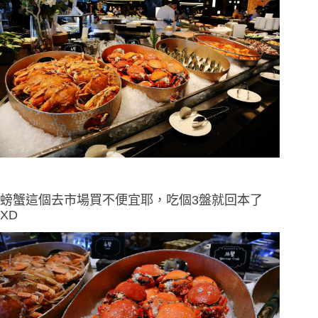
螃蟹這個去市場買不便宜耶，吃個3盤就回本了
XD