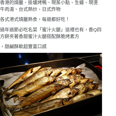
香港的燒臘、掛爐烤鴨、現蒸小點、生蠔、現燙
牛肉湯、台式熱炒、日式炸物
各式港式燒臘熱食，每道都好吃！
過年過節必吃名菜「蜜汁火腿」這裡也有，香Q四
方餅夾著香甜蜜汁火腿搭配酥脆烤素方
，甜鹹酥軟超豐富口感