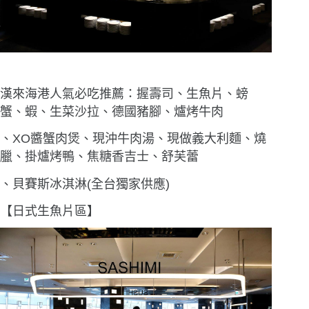
漢來海港人氣必吃推薦：握壽司、生魚片、螃
蟹、蝦、生菜沙拉、德國豬腳、爐烤牛肉
、
XO
醬蟹肉煲、現沖牛肉湯、現做義大利麵、燒
臘、掛爐烤鴨、焦糖香吉士、舒芙蕾
、貝賽斯冰淇淋(全台獨家供應)
【日式生魚片區】