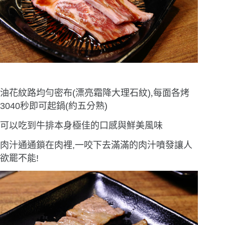
油花紋路均勻密布(漂亮霜降大理石紋)
,
每面各烤
3040秒即可起鍋(約五分熟)
可以吃到牛排本身極佳的口感與鮮美風味
肉汁通通鎖在肉裡,一咬下去滿滿的肉汁噴發讓人
欲罷不能!