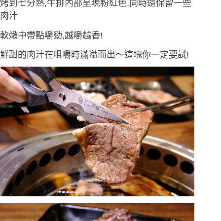
烤到七分熟,牛排內部呈現粉紅色,同時還保留一些
肉汁
軟嫩中帶點嚼勁,越嚼越香!
鮮甜的肉汁在咀嚼時滿溢而出〜這塊你一定要試!