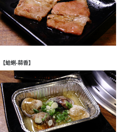
【蛤蜊-蒜香】