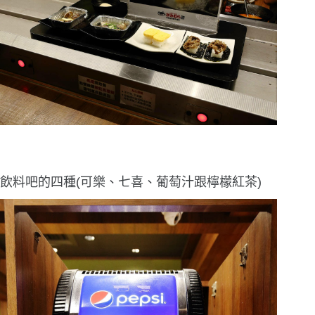
飲料吧的四種(可樂、七喜、葡萄汁跟檸檬紅茶)