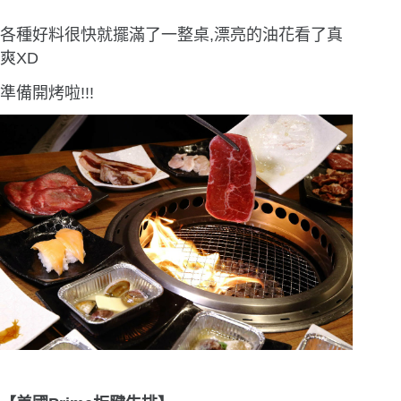
各種好料很快就擺滿了一整桌,漂亮的油花看了真
爽XD
準備開烤啦!!!