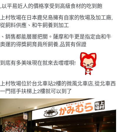
,以平易近人的價格享受到高級食材的吃到飽
上村牧場在日本鹿兒島擁有自家的牧場及加工廠,
從飼料供應、和牛飼養到加工
、銷售都能層層把關。薩摩和牛更是指定由和牛
奧運的得獎飼育員所飼養,品質有保證
到底有多美味現在就來去嚐嚐唄!
上村牧場位於台北車站2樓的微風北車店,從北車西
一門搭手扶梯上2樓就可以到了