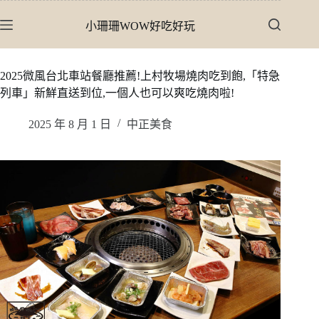
跳
小珊珊WOW好吃好玩
至
主
要
2025微風台北車站餐廳推薦!上村牧場燒肉吃到飽,「特急
內
列車」新鮮直送到位,一個人也可以爽吃燒肉啦!
容
2025 年 8 月 1 日
中正美食