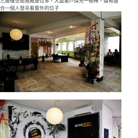
三層樓空間寬敞座位多，大面窗戶採光一極棒，還有適
合一個人發呆看窗外的位子