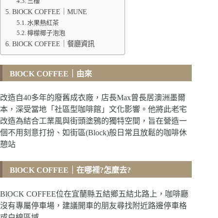
三樓
BlOCK COFFEE｜MUNE
水果熱紅茶
檸檬椰子泡泡
BlOCK COFFEE｜餐廳資訊
BlOCK COFFEE
｜由來
改造自40多年的廢舊成衣廠，店長Max曾長居澳洲墨爾
本，深受當地「社區型咖啡館」文化影響。他將此老宅
改造為結合工業風與街頭塗鴉的獨特空間，旨在營造一
個不用刻意打扮、如街區(Block)般日常且放鬆的咖啡休
憩站
BlOCK COFFEE
｜在哪裡?怎麼去?
BlOCK COFFEE位在宜蘭縣五結鄉五結北路上，咖啡廳
沒有專屬停車場，建議開車的朋友尋找附近路邊停車格
或白線區域