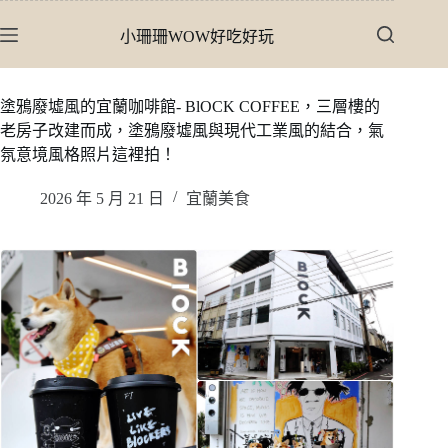
跳
小珊珊WOW好吃好玩
至
主
要
塗鴉廢墟風的宜蘭咖啡館- BlOCK COFFEE，三層樓的
內
老房子改建而成，塗鴉廢墟風與現代工業風的結合，氣
容
氛意境風格照片這裡拍！
2026 年 5 月 21 日
宜蘭美食