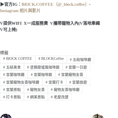
▶
官方IG
：
BlOCK.COFFEE（@_block.coffee）•
Instagram 相片與影片
V
提供
WIFI X
一成服務費
V
攜帶寵物
入內(V落地牽繩
V可上椅)
標籤
#
BlOCK COFFEE
#
BLOCKCoffee
#
五結咖啡廳
#
五結美食
#
塗鴉廢墟風咖啡館
#
宜蘭一日遊
#
宜蘭咖啡廳
#
宜蘭咖啡館
#
宜蘭寵物友善
#
宜蘭寵物友善咖啡廳
#
宜蘭打卡
#
宜蘭旅遊
#
宜蘭景點
#
寵物友善
#
寵物友善咖啡廳
#
打卡景點
#
網美景點
#
老屋改建