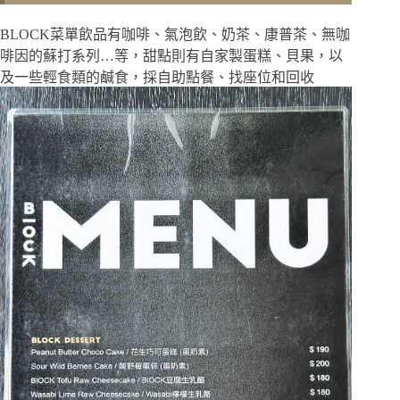
BLOCK菜單飲品有咖啡、氣泡飲、奶茶、康普茶、無咖
啡因的蘇打系列…等，甜點則有自家製蛋糕、貝果，以
及一些輕食類的鹹食，採自助點餐、找座位和回收