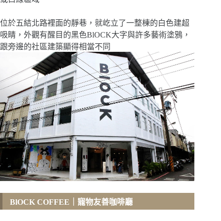
位於五結北路裡面的靜巷，就屹立了一整棟的白色建超
吸睛，外觀有醒目的黑色BlOCK大字與許多藝術塗鴉，
跟旁邊的社區建築顯得相當不同
BlOCK COFFEE
｜
寵物友善咖啡廳