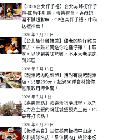
【2026台北伴手禮】台北赤峰街伴手
禮-熊后牛軋餅、蛋捲禮盒，香酥奶
濃不膩超對味，CP值高伴手禮、中秋
送禮推薦！
2026 年 7 月 22 日
【台北桶仔雞推薦】雞老闆桶仔雞長
春店，來雞老闆送你吃桶仔雞！市區
就可以吃到美味烤雞，不用大老遠跑
到郊區
2026 年 7 月 13 日
【龍潭烤肉吃到飽】豬對有燒烤龍潭
店，只要299元，超過80種食材讓你
無限取用呷免驚！
2026 年 7 月 1 日
【嘉義景點】歐樂沃築夢城堡，以巧
克力為主題的粉紅城堡觀光工廠，IG
最夯打卡點！
2026 年 6 月 30 日
【板橋美食】呈信鵝肉板橋中山店，
永和排隊名店「呈信鵝肉」終於來板