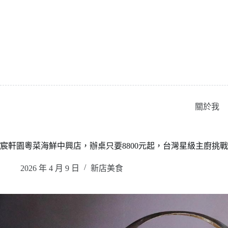
跳
至
主
要
內
容
關於我
宸軒園粵菜海鮮中興店，辦桌只要8800元起，台灣星級主廚挑
2026 年 4 月 9 日
新店美食