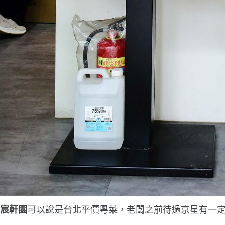
宸軒園
可以說是台北平價粵菜，老闆之前待過京星有一