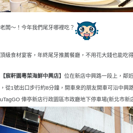
老闆〜！今年我們尾牙哪裡吃？
頂級食材宴客，年終尾牙推薦餐廳，不用花大錢也能吃
【宸軒園粵菜海鮮中興店】
位在新店中興路一段上，鄰
，從1號出口步行約8分鐘，開車來的朋友開車可沿中興
uTagGO 俥亭新店行政園區市政廳地下停車場(新北市新