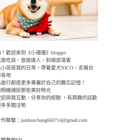
！歡迎來到《小珊珊》blogger
我是吃貨、旅遊達人、斜槓部落客
毛小孩是我的日常，帶著愛犬NICO，走遍台
灣各地
為旅行創造更多專屬於自己的難忘記憶！
用相機捕捉那些美好時光
歡迎與我互動，分享你的經驗 ，有興趣的話歡
迎多多關注喲
合作聯繫：
juishanchang660714@gmail.com