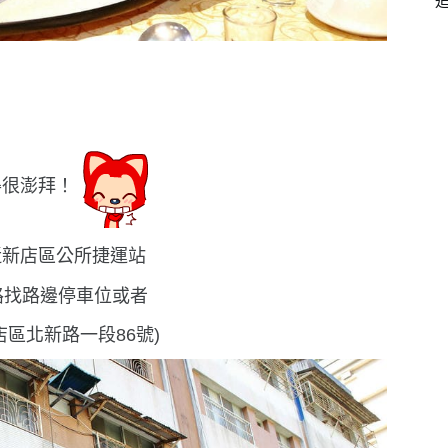
得很澎拜！
近新店區公所捷運站
路找路邊停車位或者
店區北新路一段86號)