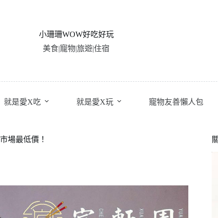
小珊珊WOW好吃好玩
美食|寵物|旅遊|住宿
就是愛X吃
就是愛X玩
寵物友善懶人包
戰市場最低價！