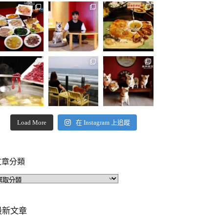
Load More
在 Instagram 上追蹤
文章分類
文
章
分
類
最新文章