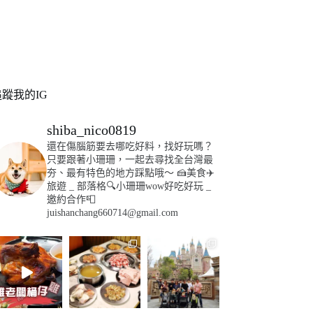
追蹤我的IG
shiba_nico0819
還在傷腦筋要去哪吃好料，找好玩嗎？
只要跟著小珊珊，一起去尋找全台灣最
夯、最有特色的地方踩點哦～
🍰美食✈️
旅遊
_
部落格🔍小珊珊wow好吃好玩
_
邀約合作📮
juishanchang660714@gmail.com