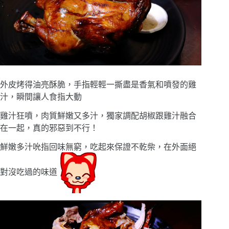
外皮烤得油亮酥脆，手指輕輕一撕盡是香氣和噴發的雞
汁，瞬間讓人食指大動
雞汁狂噴，肉質鮮嫩又多汁，獨家調配胡椒跟雞汁融合
在一起，真的邪惡到不行！
鮮嫩多汁吮指回味無窮，吃起來保證不乾柴，在外面絕
對沒吃過的味道