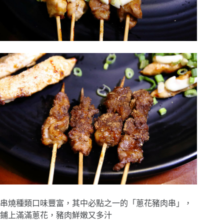
串燒種類口味豐富，其中必點之一的「蔥花豬肉串」，
鋪上滿滿蔥花，豬肉鮮嫩又多汁