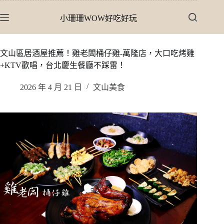
跳
小珊珊WOW好吃好玩
至
主
要
文山區居酒屋推薦！雞老闆桶仔雞-萬隆店，大口吃烤雞
內
+KTV歡唱，台北慶生餐廳不踩雷！
容
2026 年 4 月 21 日
文山美食