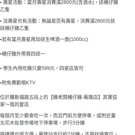
• 壽星活動：當月壽星消費滿2800元(含酒水)，送桶仔雞
乙隻
• 沒壽星也有活動：無論是否有壽星，消費滿2800元就
送桶仔雞乙隻
•若有當月壽星再加送生啤酒一壺(1000cc)
•桶仔雞外帶買四送一
• 學生內用吃雞只要599元，四家店皆可
•附免費歡唱KTV
位於羅斯福路五段上的【雞老闆桶仔雞-萬隆店】其實這
家〜我的愛店
每個月至少都會吃一次，而且門前方便停車，或附近臺
北花木批發市場地下停車場，步行3分鐘
搭捷運也很方便，萬隆站步行約7分鐘，不用找停車位、