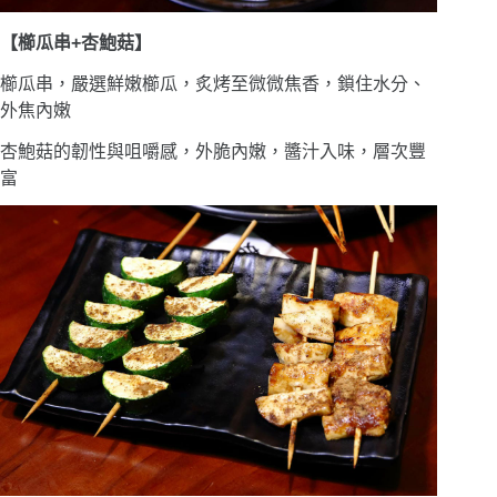
【櫛瓜串+杏鮑菇】
櫛瓜串，嚴選鮮嫩櫛瓜，炙烤至微微焦香，鎖住水分、
外焦內嫩
杏鮑菇的韌性與咀嚼感，外脆內嫩，醬汁入味，層次豐
富