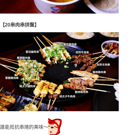
【20串肉串拼盤】
誰能抵抗串燒的美味〜