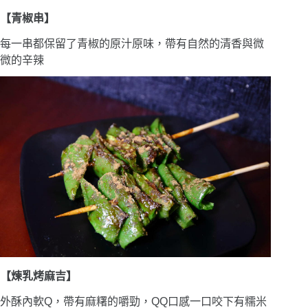
【青椒串】
每一串都保留了青椒的原汁原味，帶有自然的清香與微
微的辛辣
【煉乳烤麻吉】
外酥內軟Q，帶有麻糬的嚼勁，QQ口感一口咬下有糯米