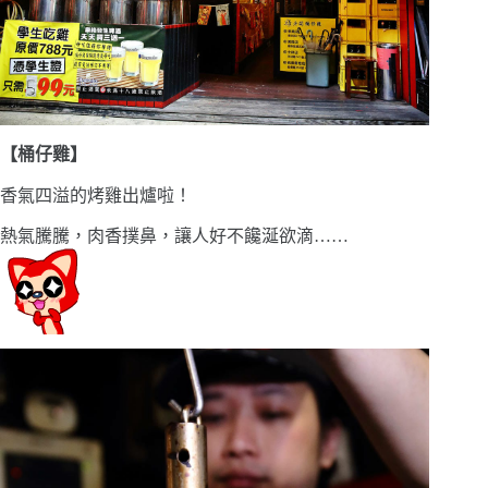
【桶仔雞】
香氣四溢的烤雞出爐啦！
熱氣騰騰，肉香撲鼻，讓人好不饞涎欲滴
……