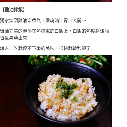
【雞油拌飯】
獨家煉製雞油增香氣，靈魂滷汁胃口大開〜
雞油完美的灑落在熱騰騰的白飯上，白飯的熱度將雞油
香氣昇華出來
讓人一吃就停不下來的美味，很快就被秒殺了