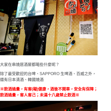
大家在串燒居酒屋都喝些什麼呢？
除了最受歡迎的台啤、SAPPORO 生啤酒、百威之外，
還有日本清酒、韓國燒酒
※飲酒過量，有害(礙)健康，酒後不開車，安全有保障
；
飲酒過量，害人害己
；
未滿十八歲禁止飲酒※