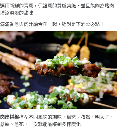
選用新鮮的青蔥，保證蔥的質感爽脆，並且能夠為豬肉
增添淡淡的甜味
滿滿香蔥與肉汁融合在一起，絕對是下酒菜必點！
肉串拼盤
搭配不同風味的調味，鹽烤、孜然、明太子、
蔥鹽、蔥花，一次就能品嚐到多樣變化