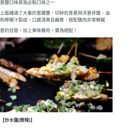
蔥鹽口味是我必點口味之一
上面鋪滿了大量的蔥鹽醬，切碎的青蔥與洋蔥拌鹽、油
和檸檬汁製成，口感清爽且鹹香，搭配雞肉非常解膩
蔥的甘甜，加上美味雞肉，實為絕配！
【炒水蓮(微辣)】