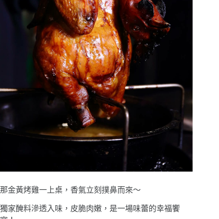
那金黃烤雞一上桌，香氣立刻撲鼻而來〜
獨家醃料滲透入味，皮脆肉嫩，是一場味蕾的幸福饗