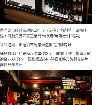
雞老闆已經營業超過15年了，是台北首創第一家桶仔
雞，目前只有四家直營門市(長春/萬隆/士林/景美)
來到這裡，那絕對不能錯過這裡的招牌烤雞
桶仔雞使用的是兩斤半重(約2斤半)的仿土雞，份量大約
適合2-3人分享
，雞隻經過24小時獨家秘方醃製後烘烤，
肉質鮮嫩多汁