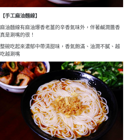
【手工麻油麵線】
麻油麵線有麻油爆香老薑的辛香氣味外，伴著鹹潤醬香
真是涮嘴的很！
整碗吃起來濃郁中帶清甜味，香氣飽滿、油潤不膩、越
吃越涮嘴