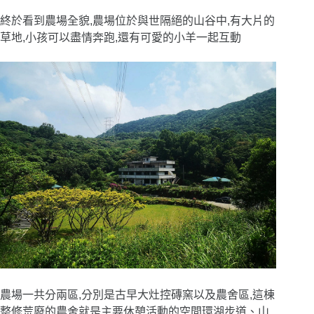
終於看到農場全貌,農場位於與世隔絕的山谷中,有大片的
草地,小孩可以盡情奔跑,還有可愛的小羊一起互動
農場一共分兩區,分別是古早大灶控磚窯以及農舍區,這棟
整修荒廢的農舍就是主要休憩活動的空間環湖步道
、
山