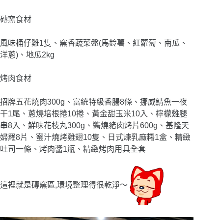
磚窯食材
風味桶仔雞1隻、窯香蔬菜盤(馬鈴薯、紅蘿蔔、南瓜、
洋蔥)、地瓜2kg
烤肉食材
招牌五花燒肉300g、富統特級香腸8條、挪威鯖魚一夜
干1尾、蔥燒培根捲10捲、黃金甜玉米10入、檸檬雞腿
串8入、鮮味花枝丸300g、醬燒豬肉烤片600g、基隆天
婦羅8片、蜜汁燒烤雞翅10隻、日式煉乳麻糬1盒、精緻
吐司一條、烤肉醬1瓶、精緻烤肉用具全套
這裡就是磚窯區,環境整理得很乾淨
〜