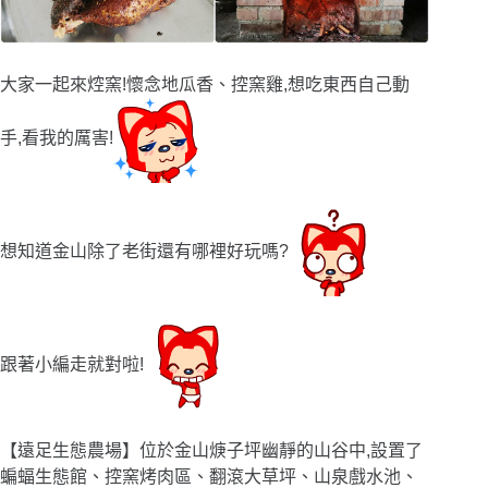
大家一起來焢窯!懷念地瓜香、
控
窯雞,想吃東西自己動
手,看我的厲害!
想知道金山除了老街還有哪裡好玩嗎?
跟著小編走就對啦!
【遠足生態農場】位於金山焿子坪幽靜的山谷中,設置了
蝙蝠生態館、控窯烤肉區、翻滾大草坪、山泉戲水池、