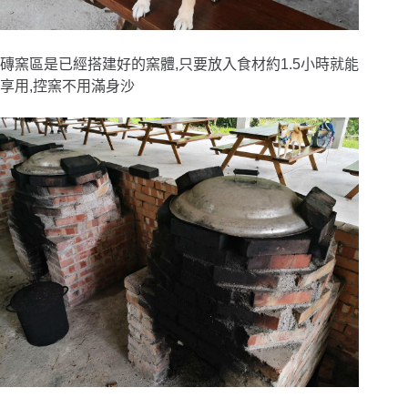
磚窯區是已經搭建好的窯體,只要放入食材約1.5小時就能
享用,控窯不用滿身沙