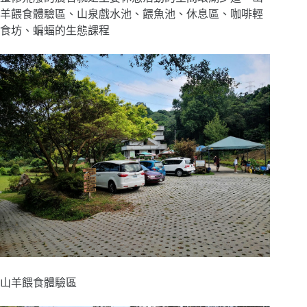
羊餵食體驗區
、
山泉戲水池
、
餵魚池
、休息區、
咖啡輕
食坊
、
蝙蝠的生態課程
山羊餵食體驗區