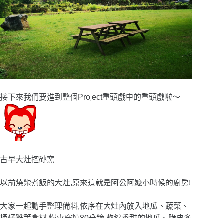
接下來我們要進到整個Project重頭戲中的重頭戲啦
〜
古早大灶控磚窯
以前燒柴煮飯的大灶,原來這就是阿公阿嬤小時候的廚房!
大家一起動手整理備料,依序在大灶內放入地瓜、蔬菜、
桶仔雞等食材,慢火窯燒80分鐘,軟綿香甜的地瓜、脆皮多