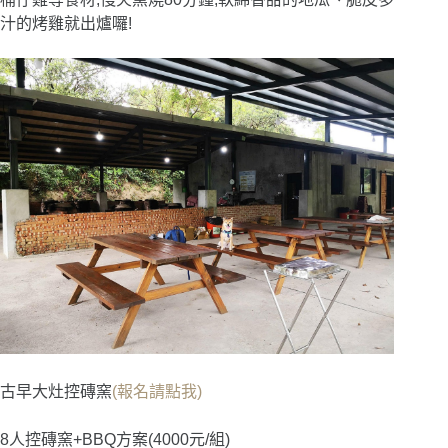
汁的烤雞就出爐囉!
古早大灶控磚窯
(報名請點我)
8人控磚窯+BBQ方案(4000元/組)