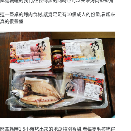
飢腸轆轆的我們,在控磚窯的同時也可以先來烤肉墊墊胃
這一整桌的烤肉食材,感覺足足有10個成人的份量,看起來
真的很豐盛
悶窯耗時1.5小時烤出來的地瓜特別香甜,看每隻毛孩吃得