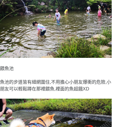
餵魚池
魚池的步道皆有細網圍住,不用擔心小朋友爆衝的危險,小
朋友可以輕鬆蹲在那裡餵魚,裡面的魚超餓XD