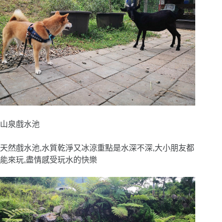
山泉戲水池
天然戲水池,水質乾淨又冰涼重點是水深不深,大小朋友都
能來玩,盡情感受玩水的快樂