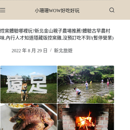
跳
小珊珊WOW好吃好玩
至
主
要
焢窯體驗哪裡玩?新北金山親子農場推薦!體驗古早農村
內
味,內行人才知道隱藏版控窯雞,沒預訂吃不到!(暫停營業)
容
2022 年 8 月 29 日
新北旅遊