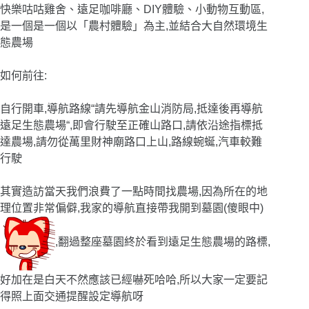
快樂咕咕雞舍、遠足咖啡廳、DIY體驗、小動物互動區,
是一個是一個以「農村體驗」為主,並結合大自然環境生
態農場
如何前往
:
自行開車,導航路線
“
請先導航金山消防局,抵達後再導航
遠足生態農場
“
,即會行駛至正確山路口,請依沿途指標抵
達農場,請勿從萬里財神廟路口上山,路線蜿蜒,汽車較難
行駛
其實造訪當天我們浪費了一點時間找農場,因為所在的地
理位置非常偏僻,我家的導航直接帶我開到墓園(傻眼中)
,翻過整座墓園終於看到遠足生態農場的路標,
好加在是白天不然應該已經嚇死哈哈,所以大家一定要記
得照上面交通提醒設定導航呀