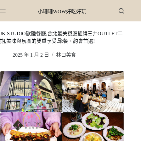
跳
小珊珊WOW好吃好玩
至
主
要
JK STUDIO歐陸餐廳,台北最美餐廳插旗三井OUTLET二
內
期,美味與氛圍的雙重享受,聚餐、約會首選!
容
2025 年 1 月 2 日
林口美食