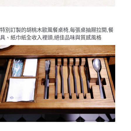
特別訂製的胡桃木歐風餐桌椅,每張桌抽屜拉開,餐
具、紙巾紙全收入裡頭,絕佳品味與質感風格