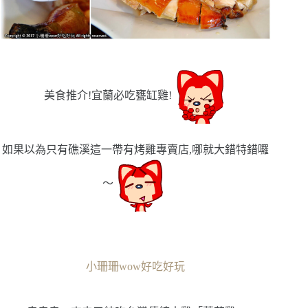
美食推介
!
宜蘭必吃甕缸雞
!
如果以為只有礁溪這一帶有烤雞專賣店,哪就大錯特錯囉
〜
小珊珊wow好吃好玩