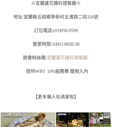
※宜蘭蘆花雞料理餐廳※
地址:宜蘭縣五結鄉季新村五濱路二段326號
訂位電話:(03)950-0599
營業時間:AM11:0020:30
臉書粉絲團:
宜蘭蘆花雞料理餐廳
提供WIFI
10%服務費 寵物入內
【更多懶人包滴家啦】