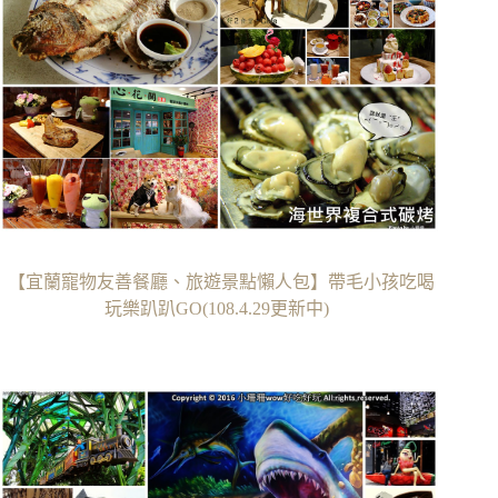
【宜蘭寵物友善餐廳、旅遊景點懶人包】帶毛小孩吃喝
玩樂趴趴GO(108.4.29更新中)