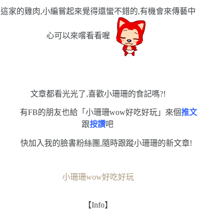
這家的雞肉,小編嘗起來覺得還蠻不錯的,有機會來傳藝中
心可以來嚐看看喔
文章都看光光了,喜歡小珊珊的食記嗎?!
有FB的朋友也給「小珊珊wow好吃好玩」來個
推文
跟
按讚
吧
快加入我的臉書粉絲團,隨時跟蹤小珊珊的新文章!
小珊珊wow好吃好玩
【Info】