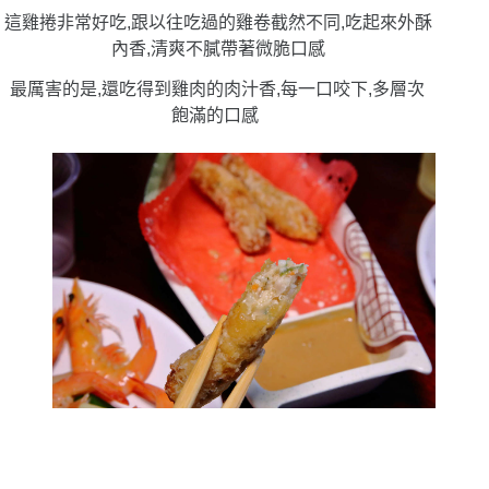
這雞捲非常好吃,跟以往吃過的雞卷截然不同,吃起來外酥
內香,清爽不膩帶著微脆口感
最厲害的是,還吃得到雞肉的肉汁香,每一口咬下,多層次
飽滿的口感