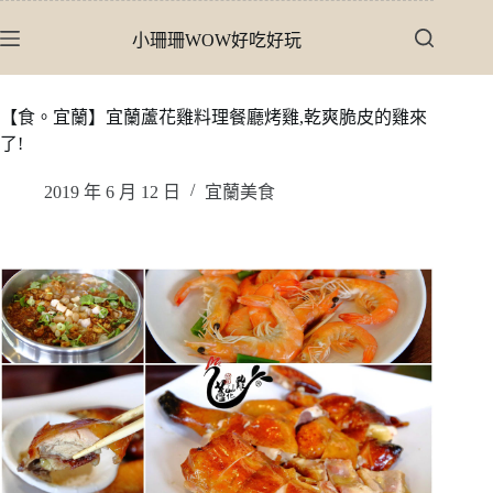
跳
小珊珊WOW好吃好玩
至
主
要
【食。宜蘭】宜蘭蘆花雞料理餐廳烤雞,乾爽脆皮的雞來
內
了!
容
2019 年 6 月 12 日
宜蘭美食