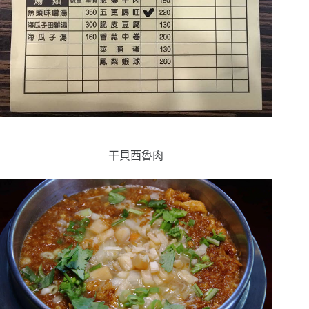
干貝西魯肉