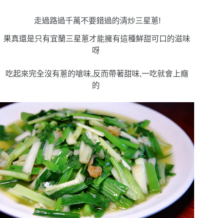
走過路過千萬不要錯過的清炒三星蔥
!
果真還是只有宜蘭三星蔥才能擁有這種鮮甜可口的滋味
呀
吃起來完全沒有蔥的嗆味,反而帶著甜味,一吃就會上癮
的