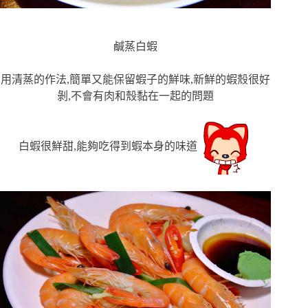
鹹蒸白蝦
用清蒸的作法,簡單又能保留蝦子的鮮味,新鮮的蝦殼很好
剝,不會有肉和殼黏在一起的問題
白蝦很鮮甜,能夠吃得到蝦本身的味道