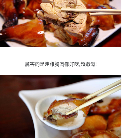
厲害的是連雞胸肉都好吃,超嫩滑!