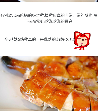
有別於以前吃過的甕窯雞,這雞皮真的非常非常的酥脆,咬
下去會發出喀滋喀滋的聲音
今天這道烤雞真的不是亂蓋的,超好吃呢!