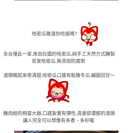
哈密瓜雞湯你吃過嗎?
全台僅此一家,來自壯圍的哈密瓜,純手工天然方式醃製
官家哈密瓜,無添加防腐劑
湯頭喝起來很清甜,哈密瓜口感有點像冬瓜,鹹甜回甘〜
雞肉給的相當大器,口感紮實有彈性,清澈卻濃郁的湯頭
讓人完全可以想像有多香、多好喝