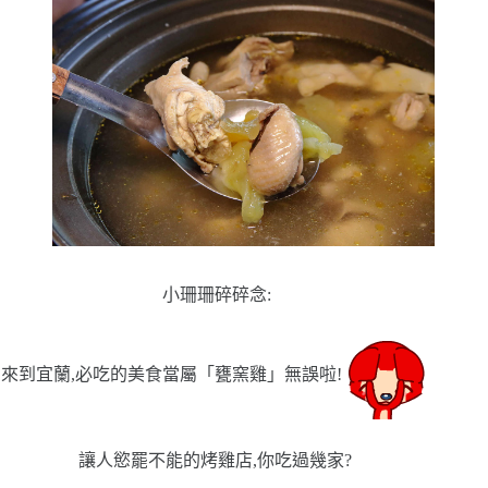
小珊珊碎碎念:
來到宜蘭,必吃的美食當屬「甕窯雞」無誤啦!
讓人慾罷不能的烤雞店,你吃過幾家?