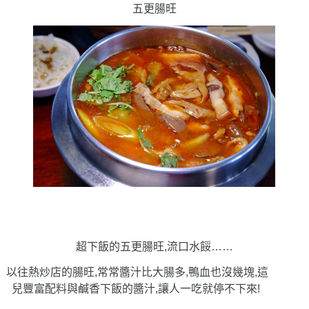
五更腸旺
超下飯的五更腸旺,流口水餒……
以往熱炒店的腸旺,常常醬汁比大腸多,鴨血也沒幾塊,這
兒豐富配料與鹹香下飯的醬汁,讓人一吃就停不下來!