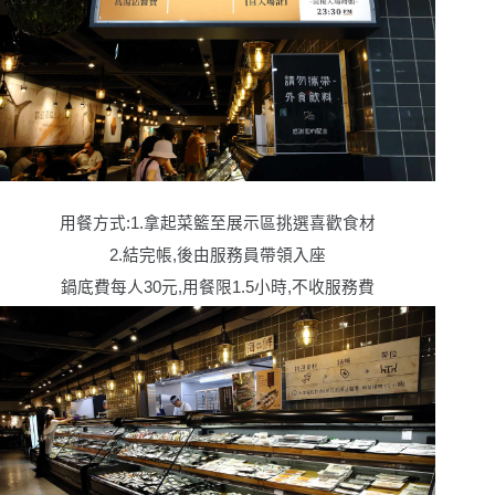
用餐方式:1.拿起菜籃至展示區挑選喜歡食材
2.結完帳,後由服務員帶領入座
鍋底費每人30元,用餐限1.5小時,不收服務費