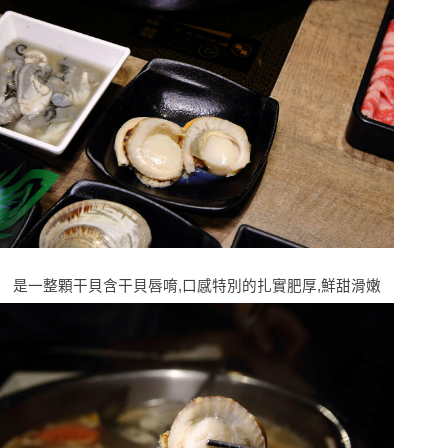
是一整顆干貝含干貝唇唷,口感特別的扎實肥厚,鮮甜滑嫩