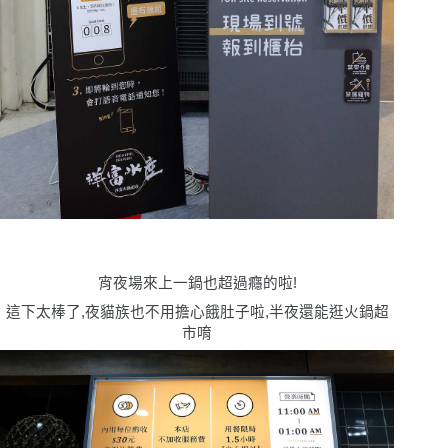
宵夜場來上一鍋也超過癮的啦!
這下太棒了,夜貓族也不用擔心餓肚子啦,半夜還能逛火鍋超
市唷