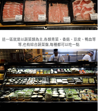
這一區就是以蔬菜類為主,各類青菜、香菇、豆皮、鴨血等
等,也有綜合蔬菜盤,每種都可以吃一點