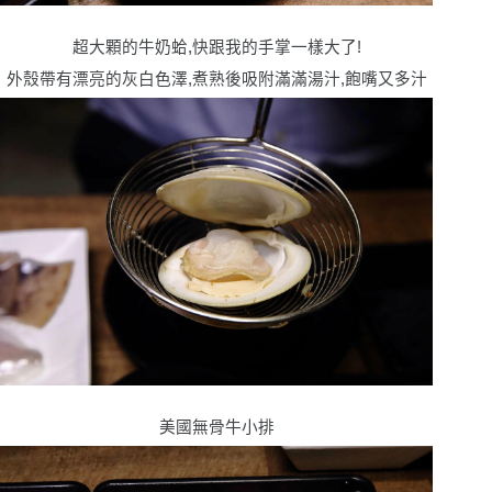
超大顆的牛奶蛤,快跟我的手掌一樣大了!
外殼帶有漂亮的灰白色澤,煮熟後吸附滿滿湯汁,飽嘴又多汁
美國無骨牛小排