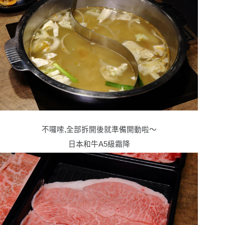
不囉嗦,全部拆開後就準備開動啦〜
日本和牛A5級霜降