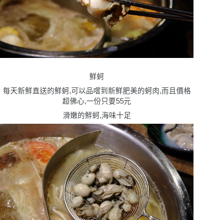
鮮蚵
每天新鮮直送的鮮蚵,可以品嚐到新鮮肥美的蚵肉,而且價格
超佛心,一份只要55元
滑嫩的鮮蚵,海味十足