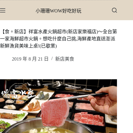
跳
小珊珊WOW好吃好玩
至
主
要
【食。新店】祥富水產火鍋超市(新店家樂福店)〜全台第
內
一家海鮮超市火鍋。想吃什麼自己挑,海鮮產地直送澎派
容
新鮮漁貨美味上桌!(已歇業)
2019 年 8 月 21 日
新店美食