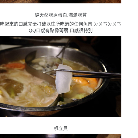
純天然膠原蛋白,滿滿膠質
吃起來的口感完全打破以往所吃過的任何魚肉,ㄉㄨㄢㄉㄨㄢ
QQ口感有點像蒟蒻,口感很特別
帆立貝