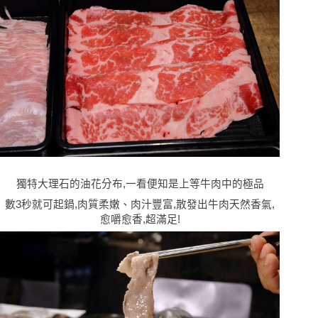
獨特大理石的油花分布,一看便知是上等牛肉中的極品
數3秒就可起鍋,肉質柔嫩、肉汁豐富,散發出牛肉天然香氣,
愈嚼愈香,超滿足!