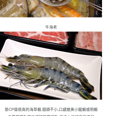
牛海老
是CP值很高的海草蝦,個頭不小,口感媲美小龍蝦或明蝦