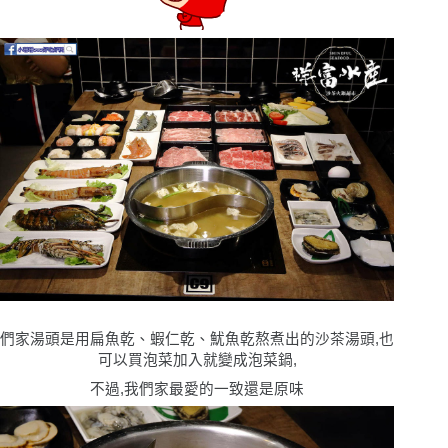
們家湯頭是用扁魚乾、蝦仁乾、魷魚乾熬煮出的沙茶湯頭,也
可以買泡菜加入就變成泡菜鍋,
不過,我們家最愛的一致還是原味