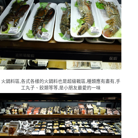
火鍋料區,各式各樣的火鍋料也是超級戰區,種類應有盡有,手
工丸子、餃類等等,是小朋友最愛的一味