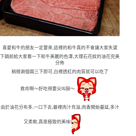
喜愛和牛的朋友一定要來,這裡的和牛真的不會讓大家失望
下鍋前給大家看一下和牛美麗的色澤,大理石花紋的油花完美
分佈
稍微涮個兩三下即可,白裡透紅的肉質就可以吃了
救命啊〜好吃得要尖叫餒〜
由於油花分布多,一口下去,最裡肉汁充溢,肉香開始蔓延,多汁
又柔軟,真是極致的美味!