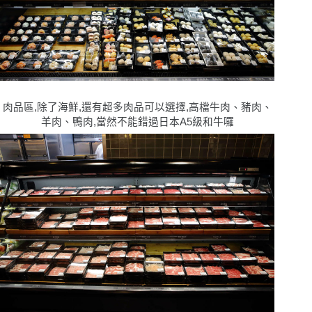
肉品區,除了海鮮,還有超多肉品可以選擇,高檔牛肉、豬肉、
羊肉、鴨肉,當然不能錯過日本A5級和牛囉