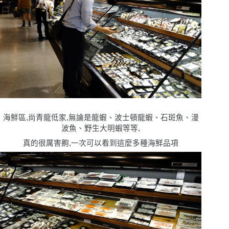
海鮮區,尚青龍低家,無論是龍蝦、波士頓龍蝦、石斑魚、漫
波魚、野生大明蝦等等,
真的很厲害齁,一次可以看到這麼多種海鮮品項