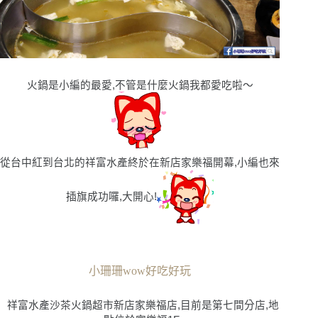
火鍋是小編的最愛,不管是什麼火鍋我都愛吃啦〜
從台中紅到台北的祥富水產終於在新店家樂福開幕,小編也來
插旗成功囉,大開心!
小珊珊wow好吃好玩
祥富水產沙茶火鍋超市新店家樂福店,目前是第七間分店,地