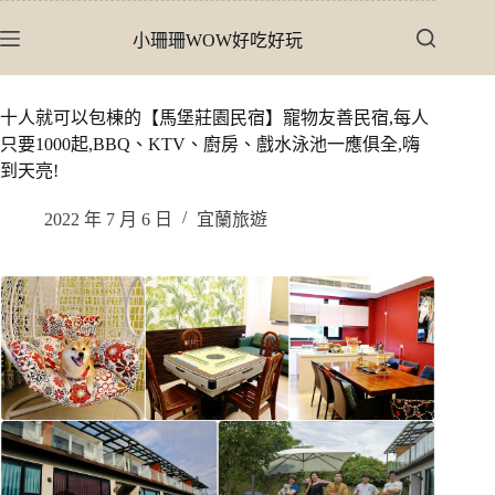
跳
小珊珊WOW好吃好玩
至
主
要
十人就可以包棟的【馬堡莊園民宿】寵物友善民宿,每人
內
只要1000起,BBQ、KTV、廚房、戲水泳池一應俱全,嗨
容
到天亮!
2022 年 7 月 6 日
宜蘭旅遊