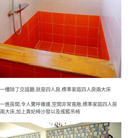
一樓除了交誼廳,就是四人房,標準家庭四人房兩大床
一進房間,令人驚呼連連,空間非常寬敞,標準家庭四人房
兩大床,加上貴妃椅沙發以及搖籃吊椅