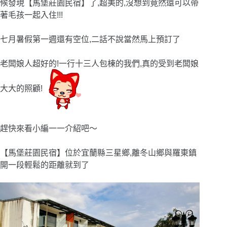
候發現【馬堡莊園民宿】了,超美的,沒想到竟然還可以帶
著毛孩一起入住!!!
七月暑假第一週還有空位,二話不說當然馬上預訂了
老闆娘人超好的!一行十三人包棟的我們,真的受到老闆娘
大大的照顧!
趕快來看小編一一介紹吧
〜
【馬堡莊園民宿】位於宜蘭縣三星鄉,離冬山鄉與羅東鎮
開一段輕鬆的距離就到了