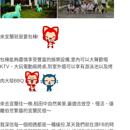
來宜蘭就是要包棟!
包棟能夠盡情享受豐富的娛樂設備,室內可以大聲歡唱
KTV、大玩電動麻將桌,到室外還可以享有游泳池以及烤
肉大啖BBQ
來去宜蘭住一晚,稻田中自然美景,最適合放空、慢活、遠
離俗世繁囂的宜蘭民宿
〜
我深信每一個相遇都是一種緣份,某天我們就在滑FB的時