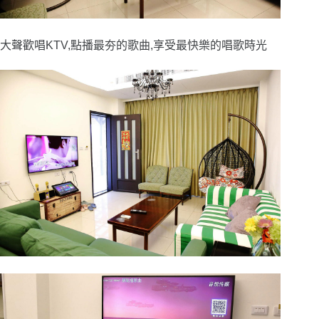
大聲歡唱KTV,點播最夯的歌曲,享受最快樂的唱歌時光