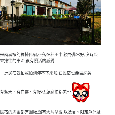
是兩層樓的獨棟民宿,坐落在稻田中,視野非常好,沒有熙
來攘往的車流,很有慢活的感覺
一進民宿就拍照拍到停不下來啦,在民宿也能當網美!
有藍天、有白雲、有綠地,怎麼拍都美
〜
民宿的周圍都有圍籬,還有大片草皮,以及夏季限定戶外戲