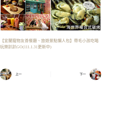
【宜蘭寵物友善餐廳、旅遊景點懶人包】帶毛小孩吃喝
玩樂趴趴GO(111.1.31更新中)
上一
下一