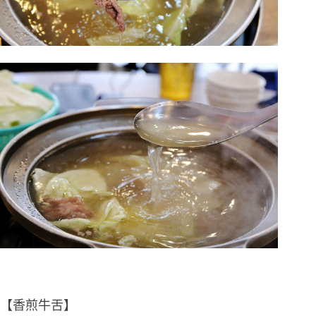
【香煎牛舌】