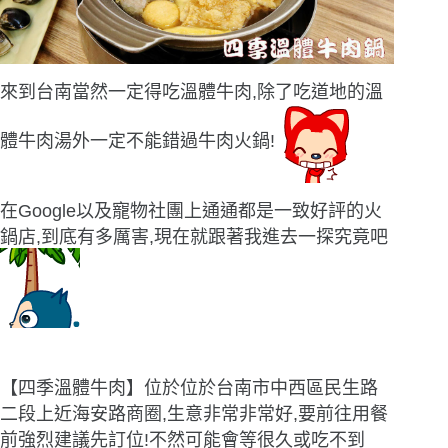
來到台南當然一定得吃溫體牛肉,除了吃道地的溫
體牛肉湯外一定不能錯過牛肉火鍋!
在Google以及寵物社團上通通都是一致好評的火
鍋店,到底有多厲害,現在就跟著我進去一探究竟吧
【四季溫體牛肉】位於位於台南市中西區民生路
二段上近海安路商圈,生意非常非常好,要前往用餐
前強烈建議先訂位!不然可能會等很久或吃不到