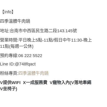
【Info】
四季溫體牛肉鍋
地址:台南市中西區民生路二段143.145號
營業時間:平日晚上5點-11點/假日中午11:30-晚上
11點(每週一公休)
預約專線:06 222 5522
Line ID:@748fqact
粉絲專頁:
四季溫體牛肉鍋
V
提供
WIFI
X
一成服務費
V
寵物入內(
V
落地牽繩
V
坐椅子
)