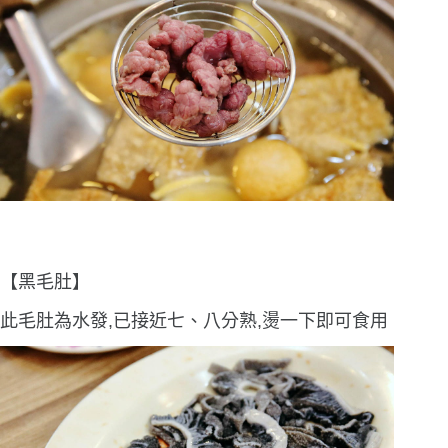
【黑毛肚】
此毛肚為水發,已接近七、八分熟,燙一下即可食用