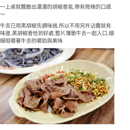
一上桌就飄散出濃濃的胡椒香氣,帶有微辣的口感
〜
牛舌已用黑胡椒先調味過,所以不用另外沾醬就有
味道,黑胡椒香恰到好處,整片薄脆牛舌一起入口,細
細咀嚼著牛舌的嚼勁與美味