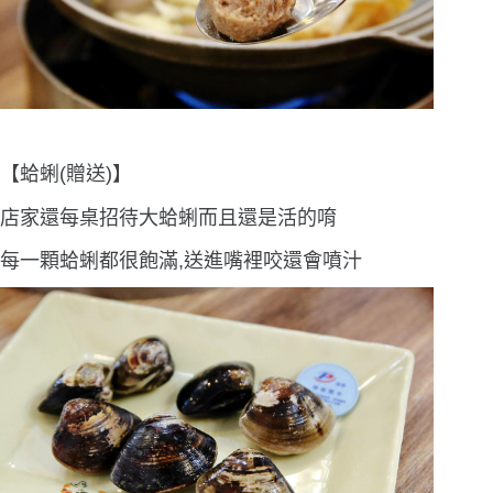
【蛤蜊(贈送)】
店家還每桌招待大蛤蜊而且還是活的唷
每一顆蛤蜊都很飽滿,送進嘴裡咬還會噴汁