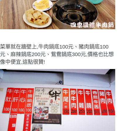
菜單就在牆壁上,牛肉鍋底100元、豬肉鍋底100
元、麻辣鍋底200元、鴛鴦鍋底300元,價格也比想
像中便宜,這點很贊!