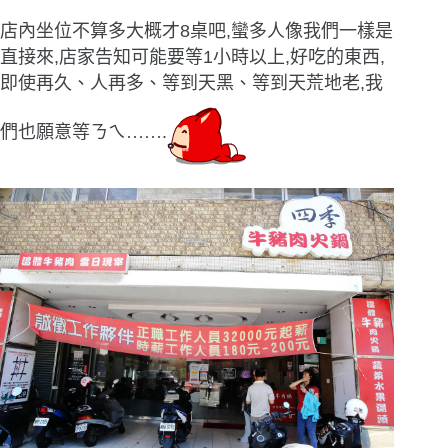
店內坐位不算多大概才8桌吧,蠻多人像我們一樣是
直接來,店家告知可能要等1小時以上,好吃的東西,
即使再久、人再多、等到天黑、等到天荒地老,我
們也願意等ㄋㄟ
……
.