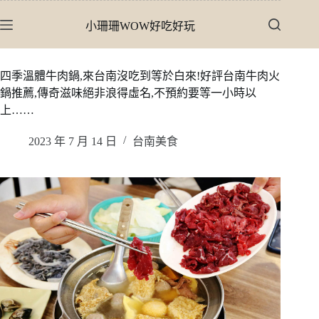
跳
小珊珊WOW好吃好玩
至
主
要
四季溫體牛肉鍋,來台南沒吃到等於白來!好評台南牛肉火
內
鍋推薦,傳奇滋味絕非浪得虛名,不預約要等一小時以
容
上……
2023 年 7 月 14 日
台南美食