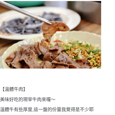
【溫體牛肉】
美味好吃的現宰牛肉來囉〜
溫體牛有些厚度,這一盤的份量我覺得是不少耶