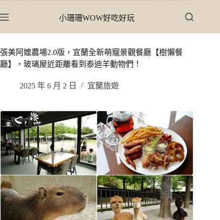
跳
小珊珊WOW好吃好玩
至
主
要
張美阿嬤農場2.0版，宜蘭全新萌寵景觀餐廳【樹懶餐
內
廳】，玻璃屋近距離看到泰迪羊動物們！
容
2025 年 6 月 2 日
宜蘭旅遊